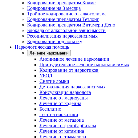
Кодирование препаратом Колме
Кодирование на 3 месяца
Тройное кодирование от алкоголизма
Кодирование препаратом Тетлонг
Кодирование препаратом Витамерц Депо
Блокада от алкогольной зависимости
Ресоциализация наркозависимых
Кодирование под лопатку
Наркологическая помощь
Лечение наркомании
Анонимное лечение наркомании
Принудительное лечение наркозависимых
Кодирование от наркотиков
УБОД
Снятие ломки
Детоксикация наркозависимых
Консультация нарколога
Лечение от марихуаны
Лечение от кодеина
Бесплатно
Тест на наркотики
Лечение от метадона
Лечение от фенобарбитала
Лечение от кетамина
Лечение от трамадола