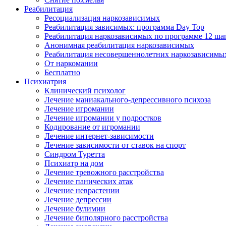
Реабилитация
Ресоциализация наркозависимых
Реабилитация зависимых: программа Day Top
Реабилитация наркозависимых по программе 12 ша
Анонимная реабилитация наркозависимых
Реабилитация несовершеннолетних наркозависимы
От наркомании
Бесплатно
Психиатрия
Клинический психолог
Лечение маниакального-депрессивного психоза
Лечение игромании
Лечение игромании у подростков
Кодирование от игромании
Лечение интернет-зависимости
Лечение зависимости от ставок на спорт
Синдром Туретта
Психиатр на дом
Лечение тревожного расстройства
Лечение панических атак
Лечение неврастении
Лечение депрессии
Лечение булимии
Лечение биполярного расстройства