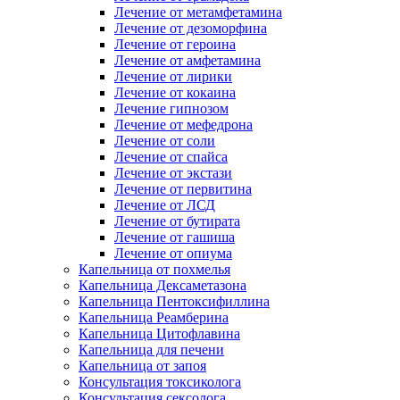
Лечение от метамфетамина
Лечение от дезоморфина
Лечение от героина
Лечение от амфетамина
Лечение от лирики
Лечение от кокаина
Лечение гипнозом
Лечение от мефедрона
Лечение от соли
Лечение от спайса
Лечение от экстази
Лечение от первитина
Лечение от ЛСД
Лечение от бутирата
Лечение от гашиша
Лечение от опиума
Капельница от похмелья
Капельница Дексаметазона
Капельница Пентоксифиллина
Капельница Реамберина
Капельница Цитофлавина
Капельница для печени
Капельница от запоя
Консультация токсиколога
Консультация сексолога