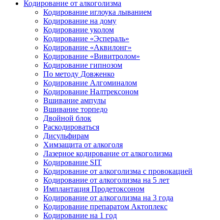
Кодирование от алкоголизма
Кодирование иглоука лыванием
Кодирование на дому
Кодирование уколом
Кодирование «Эспераль»
Кодирование «Аквилонг»
Кодирование «Вивитролом»
Кодирование гипнозом
По методу Довженко
Кодирование Алгоминалом
Кодирование Налтрексоном
Вшивание ампулы
Вшивание торпедо
Двойной блок
Раскодироваться
Дисульфирам
Химзащита от алкоголя
Лазерное кодирование от алкоголизма
Кодирование SIT
Кодирование от алкоголизма с провокацией
Кодирование от алкоголизма на 5 лет
Имплантация Продетоксоном
Кодирование от алкоголизма на 3 года
Кодирование препаратом Актоплекс
Кодирование на 1 год