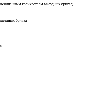
увеличенным количеством выездных бригад
выездных бригад
а