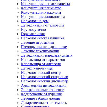
Консультация психотерапевта
Консультация психиатра
Консультация нарколога
Консультация аддиклотога
Нарколог на дом
Детоксикация от алкоголя
Круглосуточно
Горячая линия
Наркологическая клиника
Лечение игромании
Помощь при передозировке
Лечение токсикомании
Детоксикация наркозависимых
Капельница от наркотиков
Капельница от алкоголя
Детокс капельница
Наркологический центр
Наркологический стационар
Наркологический диспансер
Алкогольная интоксикация
Экстренное вытрезвление
Кодирование от курения
Лечение табакокурения
Лекарственная зависимость
Снятие похмелья