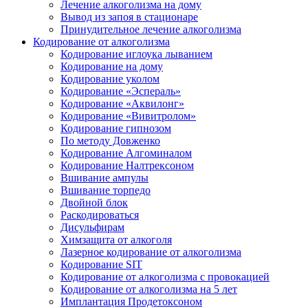
Лечение алкоголизма на дому
Вывод из запоя в стационаре
Принудительное лечение алкоголизма
Кодирование от алкоголизма
Кодирование иглоука лыванием
Кодирование на дому
Кодирование уколом
Кодирование «Эспераль»
Кодирование «Аквилонг»
Кодирование «Вивитролом»
Кодирование гипнозом
По методу Довженко
Кодирование Алгоминалом
Кодирование Налтрексоном
Вшивание ампулы
Вшивание торпедо
Двойной блок
Раскодироваться
Дисульфирам
Химзащита от алкоголя
Лазерное кодирование от алкоголизма
Кодирование SIT
Кодирование от алкоголизма с провокацией
Кодирование от алкоголизма на 5 лет
Имплантация Продетоксоном