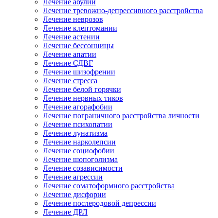
Лечение абулии
Лечение тревожно-депрессивного расстройства
Лечение неврозов
Лечение клептомании
Лечение астении
Лечение бессонницы
Лечение апатии
Лечение СДВГ
Лечение шизофрении
Лечение стресса
Лечение белой горячки
Лечение нервных тиков
Лечение агорафобии
Лечение пограничного расстройства личности
Лечение психопатии
Лечение лунатизма
Лечение нарколепсии
Лечение социофобии
Лечение шопоголизма
Лечение созависимости
Лечение агрессии
Лечение соматоформного расстройства
Лечение дисфории
Лечение послеродовой депрессии
Лечение ДРЛ