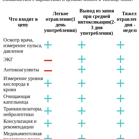
Вывод из запоя
Легкое
Тяжело
при средней
Что входит в
отравление
(1
отравлен
интоксикации
(2-
цену
день
дня - 2
3 дня
употребления)
недели
употребления)
Осмотр врача,
измерение пульса,
давления
ЭКГ
Антикоагулянты
Измерение уровня
кислорода в
крови
Очищающая
капельница
Транквилизаторы,
нейролептики
Консультация и
рекомендации
Медикаментозная