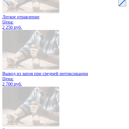
Легкое отравление
Цена:
2 250 руб.
Вывод из запоя при средней интоксикации
Цена:
2 700 руб.