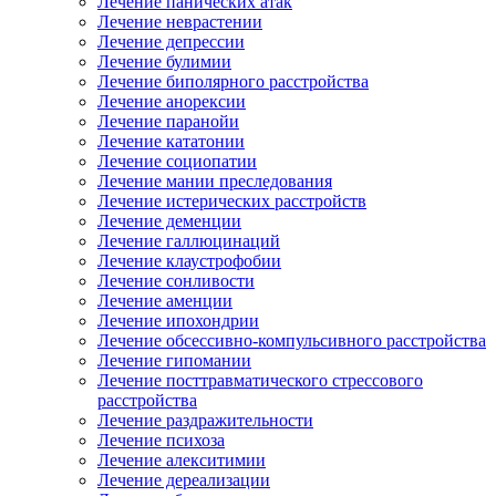
Лечение панических атак
Лечение неврастении
Лечение депрессии
Лечение булимии
Лечение биполярного расстройства
Лечение анорексии
Лечение паранойи
Лечение кататонии
Лечение социопатии
Лечение мании преследования
Лечение истерических расстройств
Лечение деменции
Лечение галлюцинаций
Лечение клаустрофобии
Лечение сонливости
Лечение аменции
Лечение ипохондрии
Лечение обсессивно-компульсивного расстройства
Лечение гипомании
Лечение посттравматического стрессового
расстройства
Лечение раздражительности
Лечение психоза
Лечение алекситимии
Лечение дереализации