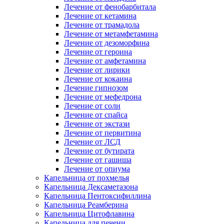
Лечение от фенобарбитала
Лечение от кетамина
Лечение от трамадола
Лечение от метамфетамина
Лечение от дезоморфина
Лечение от героина
Лечение от амфетамина
Лечение от лирики
Лечение от кокаина
Лечение гипнозом
Лечение от мефедрона
Лечение от соли
Лечение от спайса
Лечение от экстази
Лечение от первитина
Лечение от ЛСД
Лечение от бутирата
Лечение от гашиша
Лечение от опиума
Капельница от похмелья
Капельница Дексаметазона
Капельница Пентоксифиллина
Капельница Реамберина
Капельница Цитофлавина
Капельница для печени