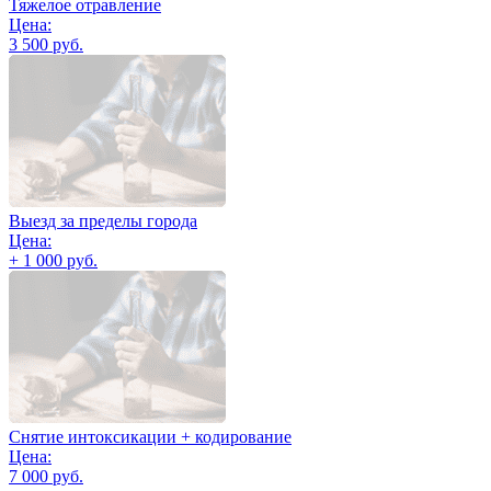
Тяжелое отравление
Цена:
3 500 руб.
Выезд за пределы города
Цена:
+ 1 000 руб.
Снятие интоксикации + кодирование
Цена:
7 000 руб.