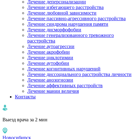
Лечение деперсонализации
Лечение избегающего расстройства
Лечение любовной зависимости
Лечение пассивно-агрессивного расстройства
Лечение синдрома нарушения памяти
Лечение дисморфофобии
Лечение генерализованного тревожного
расстройства
Лечение аутоагрессии
Лечение акрофобии
Лечение циклотимии
Лечение аутофобии
Лечение когнитивных нарушений
Лечение диссоциального расстройства личности
Лечение анозогнозии
Лечение аффективных расстройств
Лечение мании величия
Контакты
Выезд врача за 2 мин
Новосибирск