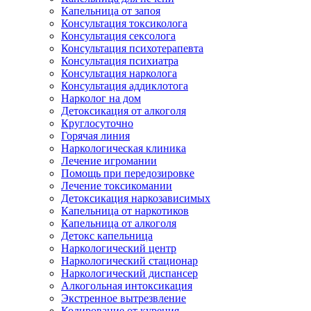
Капельница от запоя
Консультация токсиколога
Консультация сексолога
Консультация психотерапевта
Консультация психиатра
Консультация нарколога
Консультация аддиклотога
Нарколог на дом
Детоксикация от алкоголя
Круглосуточно
Горячая линия
Наркологическая клиника
Лечение игромании
Помощь при передозировке
Лечение токсикомании
Детоксикация наркозависимых
Капельница от наркотиков
Капельница от алкоголя
Детокс капельница
Наркологический центр
Наркологический стационар
Наркологический диспансер
Алкогольная интоксикация
Экстренное вытрезвление
Кодирование от курения