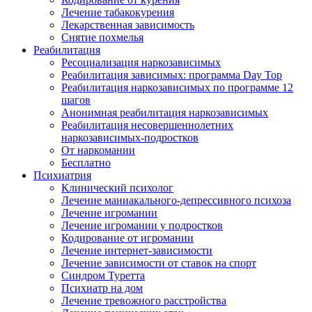
Лечение табакокурения
Лекарственная зависимость
Снятие похмелья
Реабилитация
Ресоциализация наркозависимых
Реабилитация зависимых: программа Day Top
Реабилитация наркозависимых по программе 12
шагов
Анонимная реабилитация наркозависимых
Реабилитация несовершеннолетних
наркозависимых-подростков
От наркомании
Бесплатно
Психиатрия
Клинический психолог
Лечение маниакального-депрессивного психоза
Лечение игромании
Лечение игромании у подростков
Кодирование от игромании
Лечение интернет-зависимости
Лечение зависимости от ставок на спорт
Синдром Туретта
Психиатр на дом
Лечение тревожного расстройства