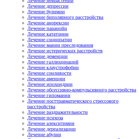
Лечение неврастении
Лечение депрессии
Лечение булимии
Лечение биполярного расстройства
Лечение анорексии
Лечение паранойи
Лечение кататонии
Лечение социопатии
Лечение мании преследования
Лечение истерических расстройств
Лечение деменции
Лечение галлюцинаций
Лечение клаустрофобии
Лечение сонливости
Лечение аменции
Лечение ипохондрии
Лечение обсессивно-компульсивного расстройства
Лечение гипомании
Лечение посттравматического стрессового
расстройства
Лечение раздражительности
Лечение психоза
Лечение алекситимии
Лечение дереализации
Лечение абулии