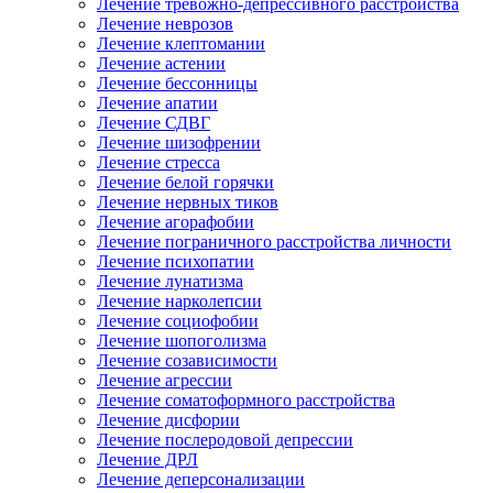
Лечение тревожно-депрессивного расстройства
Лечение неврозов
Лечение клептомании
Лечение астении
Лечение бессонницы
Лечение апатии
Лечение СДВГ
Лечение шизофрении
Лечение стресса
Лечение белой горячки
Лечение нервных тиков
Лечение агорафобии
Лечение пограничного расстройства личности
Лечение психопатии
Лечение лунатизма
Лечение нарколепсии
Лечение социофобии
Лечение шопоголизма
Лечение созависимости
Лечение агрессии
Лечение соматоформного расстройства
Лечение дисфории
Лечение послеродовой депрессии
Лечение ДРЛ
Лечение деперсонализации