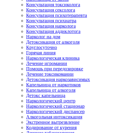
Консультация токсиколога
Консультация сексолога
Консультация психотерапевта
Консультация психиатра
Консультация нарколога
Консультация аддиклотога
Нарколог на дом
Детоксикация от алкоголя
Круглосуточно
Горячая линия
Наркологическая клиника
Лечение игромании
Помощь при передозировке
Лечение токсикомании
Детоксикация наркозависимых
Капельница от наркотиков
Капельница от алкоголя
Детокс капельница
Наркологический центр
Наркологический стационар
Наркологический диспансер
Алкогольная интоксикация
Экстренное вытрезвление
Кодирование от курения
Лечение табакокурения