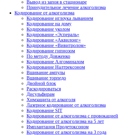
Вывод из запоя в стационаре
Принудительное лечение алкоголизма
Кодирование от алкоголизма
Кодирование иглоука лыванием
Кодирование на дому
Кодирование уколом
Кодирование «Эспераль»
Кодирование «Аквилонг»
Кодирование «Вивитролом»
Кодирование гипнозом
По методу Довженко
Кодирование Алгоминалом
Кодирование Налтрексоном
Вшивание ампулы
Вшивание торпедо
Двойной блок
Раскодироваться
Дисульфирам
Химзащита от алкоголя
Лазерное кодирование от алкоголизма
Кодирование SIT
Кодирование от алкоголизма с провокацией
Кодирование от алкоголизма на 5 лет
Имплантация Продетоксоном
Кодирование от алкоголизма на 3 года