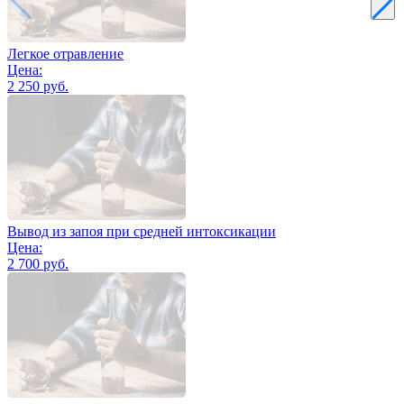
Легкое отравление
Цена:
2 250 руб.
Вывод из запоя при средней интоксикации
Цена:
2 700 руб.