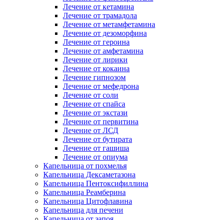
Лечение от кетамина
Лечение от трамадола
Лечение от метамфетамина
Лечение от дезоморфина
Лечение от героина
Лечение от амфетамина
Лечение от лирики
Лечение от кокаина
Лечение гипнозом
Лечение от мефедрона
Лечение от соли
Лечение от спайса
Лечение от экстази
Лечение от первитина
Лечение от ЛСД
Лечение от бутирата
Лечение от гашиша
Лечение от опиума
Капельница от похмелья
Капельница Дексаметазона
Капельница Пентоксифиллина
Капельница Реамберина
Капельница Цитофлавина
Капельница для печени
Капельница от запоя