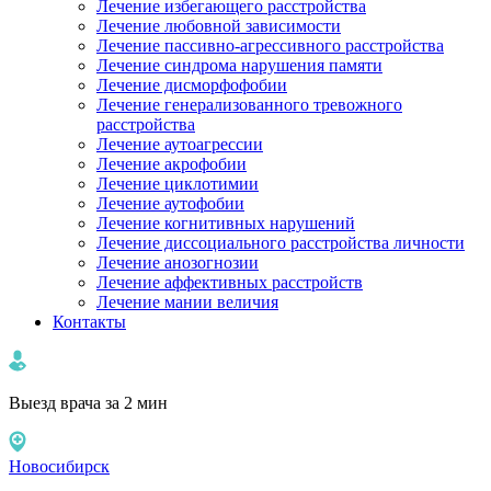
Лечение избегающего расстройства
Лечение любовной зависимости
Лечение пассивно-агрессивного расстройства
Лечение синдрома нарушения памяти
Лечение дисморфофобии
Лечение генерализованного тревожного
расстройства
Лечение аутоагрессии
Лечение акрофобии
Лечение циклотимии
Лечение аутофобии
Лечение когнитивных нарушений
Лечение диссоциального расстройства личности
Лечение анозогнозии
Лечение аффективных расстройств
Лечение мании величия
Контакты
Выезд врача за 2 мин
Новосибирск