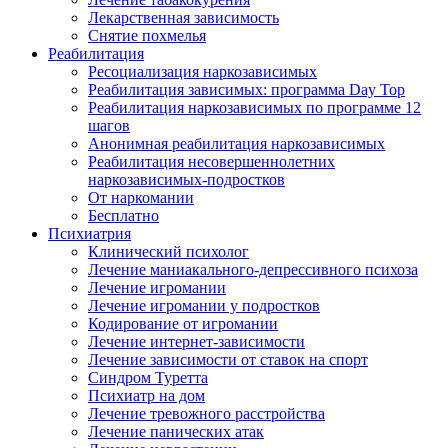
Лекарственная зависимость
Снятие похмелья
Реабилитация
Ресоциализация наркозависимых
Реабилитация зависимых: программа Day Top
Реабилитация наркозависимых по программе 12
шагов
Анонимная реабилитация наркозависимых
Реабилитация несовершеннолетних
наркозависимых-подростков
От наркомании
Бесплатно
Психиатрия
Клинический психолог
Лечение маниакального-депрессивного психоза
Лечение игромании
Лечение игромании у подростков
Кодирование от игромании
Лечение интернет-зависимости
Лечение зависимости от ставок на спорт
Синдром Туретта
Психиатр на дом
Лечение тревожного расстройства
Лечение панических атак