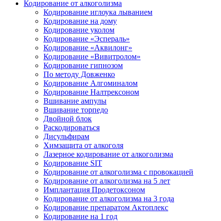
Кодирование от алкоголизма
Кодирование иглоука лыванием
Кодирование на дому
Кодирование уколом
Кодирование «Эспераль»
Кодирование «Аквилонг»
Кодирование «Вивитролом»
Кодирование гипнозом
По методу Довженко
Кодирование Алгоминалом
Кодирование Налтрексоном
Вшивание ампулы
Вшивание торпедо
Двойной блок
Раскодироваться
Дисульфирам
Химзащита от алкоголя
Лазерное кодирование от алкоголизма
Кодирование SIT
Кодирование от алкоголизма с провокацией
Кодирование от алкоголизма на 5 лет
Имплантация Продетоксоном
Кодирование от алкоголизма на 3 года
Кодирование препаратом Актоплекс
Кодирование на 1 год