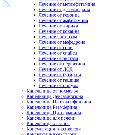
Лечение от метамфетамина
Лечение от дезоморфина
Лечение от героина
Лечение от амфетамина
Лечение от лирики
Лечение от кокаина
Лечение гипнозом
Лечение от мефедрона
Лечение от соли
Лечение от спайса
Лечение от экстази
Лечение от первитина
Лечение от ЛСД
Лечение от бутирата
Лечение от гашиша
Лечение от опиума
Капельница от похмелья
Капельница Дексаметазона
Капельница Пентоксифиллина
Капельница Реамберина
Капельница Цитофлавина
Капельница для печени
Капельница от запоя
Консультация токсиколога
Консультация сексолога