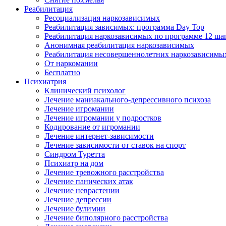
Реабилитация
Ресоциализация наркозависимых
Реабилитация зависимых: программа Day Top
Реабилитация наркозависимых по программе 12 ша
Анонимная реабилитация наркозависимых
Реабилитация несовершеннолетних наркозависимы
От наркомании
Бесплатно
Психиатрия
Клинический психолог
Лечение маниакального-депрессивного психоза
Лечение игромании
Лечение игромании у подростков
Кодирование от игромании
Лечение интернет-зависимости
Лечение зависимости от ставок на спорт
Синдром Туретта
Психиатр на дом
Лечение тревожного расстройства
Лечение панических атак
Лечение неврастении
Лечение депрессии
Лечение булимии
Лечение биполярного расстройства