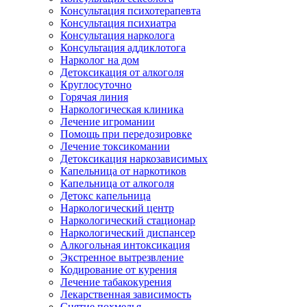
Консультация психотерапевта
Консультация психиатра
Консультация нарколога
Консультация аддиклотога
Нарколог на дом
Детоксикация от алкоголя
Круглосуточно
Горячая линия
Наркологическая клиника
Лечение игромании
Помощь при передозировке
Лечение токсикомании
Детоксикация наркозависимых
Капельница от наркотиков
Капельница от алкоголя
Детокс капельница
Наркологический центр
Наркологический стационар
Наркологический диспансер
Алкогольная интоксикация
Экстренное вытрезвление
Кодирование от курения
Лечение табакокурения
Лекарственная зависимость
Снятие похмелья