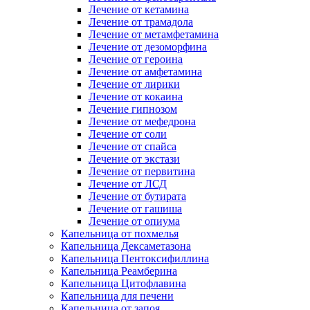
Лечение от кетамина
Лечение от трамадола
Лечение от метамфетамина
Лечение от дезоморфина
Лечение от героина
Лечение от амфетамина
Лечение от лирики
Лечение от кокаина
Лечение гипнозом
Лечение от мефедрона
Лечение от соли
Лечение от спайса
Лечение от экстази
Лечение от первитина
Лечение от ЛСД
Лечение от бутирата
Лечение от гашиша
Лечение от опиума
Капельница от похмелья
Капельница Дексаметазона
Капельница Пентоксифиллина
Капельница Реамберина
Капельница Цитофлавина
Капельница для печени
Капельница от запоя