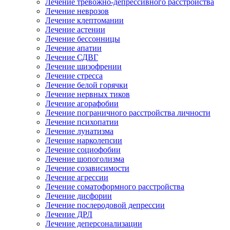
Лечение тревожно-депрессивного расстройства
Лечение неврозов
Лечение клептомании
Лечение астении
Лечение бессонницы
Лечение апатии
Лечение СДВГ
Лечение шизофрении
Лечение стресса
Лечение белой горячки
Лечение нервных тиков
Лечение агорафобии
Лечение пограничного расстройства личности
Лечение психопатии
Лечение лунатизма
Лечение нарколепсии
Лечение социофобии
Лечение шопоголизма
Лечение созависимости
Лечение агрессии
Лечение соматоформного расстройства
Лечение дисфории
Лечение послеродовой депрессии
Лечение ДРЛ
Лечение деперсонализации