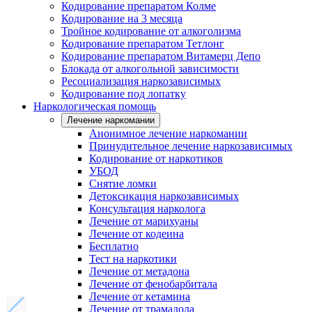
Кодирование препаратом Колме
Кодирование на 3 месяца
Тройное кодирование от алкоголизма
Кодирование препаратом Тетлонг
Кодирование препаратом Витамерц Депо
Блокада от алкогольной зависимости
Ресоциализация наркозависимых
Кодирование под лопатку
Наркологическая помощь
Лечение наркомании
Анонимное лечение наркомании
Принудительное лечение наркозависимых
Кодирование от наркотиков
УБОД
Снятие ломки
Детоксикация наркозависимых
Консультация нарколога
Лечение от марихуаны
Лечение от кодеина
Бесплатно
Тест на наркотики
Лечение от метадона
Лечение от фенобарбитала
Лечение от кетамина
Лечение от трамадола