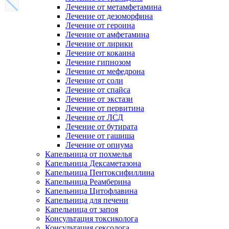
Лечение от метамфетамина
Лечение от дезоморфина
Лечение от героина
Лечение от амфетамина
Лечение от лирики
Лечение от кокаина
Лечение гипнозом
Лечение от мефедрона
Лечение от соли
Лечение от спайса
Лечение от экстази
Лечение от первитина
Лечение от ЛСД
Лечение от бутирата
Лечение от гашиша
Лечение от опиума
Капельница от похмелья
Капельница Дексаметазона
Капельница Пентоксифиллина
Капельница Реамберина
Капельница Цитофлавина
Капельница для печени
Капельница от запоя
Консультация токсиколога
Консультация сексолога