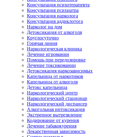
Консультация психотерапевта
Консультация психиатра
Консультация нарколога
Консультация аддиклотога
Нарколог на дом
Детоксикация от алкоголя
Круглосуточно
Горячая линия
Наркологическая клиника
Лечение игромании
Помощь при передозировке
Лечение токсикомании
Детоксикация наркозависимых
Капельница от наркотиков
Капельница от алкоголя
Детокс капельница
Наркологический центр
Наркологический стационар
Наркологический диспансер
Алкогольная интоксикация
Экстренное вытрезвление
Кодирование от курения
Лечение табакокурения
Лекарственная зависимость
Снятие похмелья