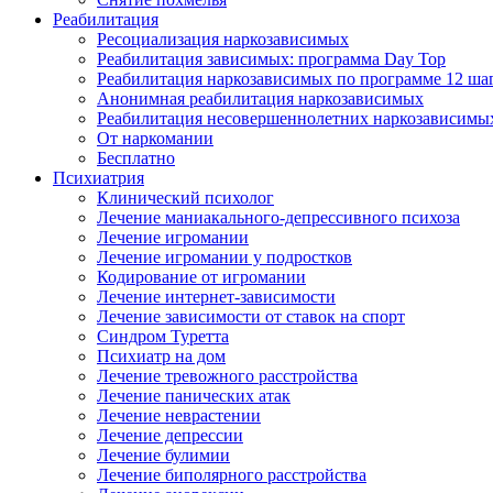
Реабилитация
Ресоциализация наркозависимых
Реабилитация зависимых: программа Day Top
Реабилитация наркозависимых по программе 12 ша
Анонимная реабилитация наркозависимых
Реабилитация несовершеннолетних наркозависимы
От наркомании
Бесплатно
Психиатрия
Клинический психолог
Лечение маниакального-депрессивного психоза
Лечение игромании
Лечение игромании у подростков
Кодирование от игромании
Лечение интернет-зависимости
Лечение зависимости от ставок на спорт
Синдром Туретта
Психиатр на дом
Лечение тревожного расстройства
Лечение панических атак
Лечение неврастении
Лечение депрессии
Лечение булимии
Лечение биполярного расстройства