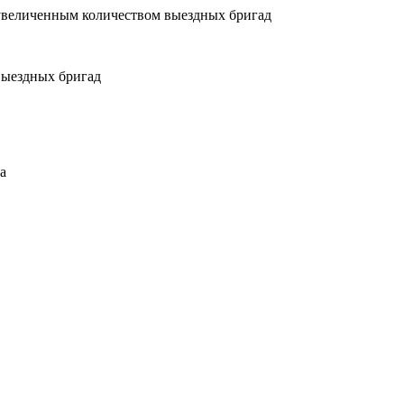
увеличенным количеством выездных бригад
выездных бригад
а