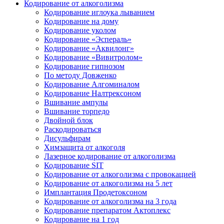
Кодирование от алкоголизма
Кодирование иглоука лыванием
Кодирование на дому
Кодирование уколом
Кодирование «Эспераль»
Кодирование «Аквилонг»
Кодирование «Вивитролом»
Кодирование гипнозом
По методу Довженко
Кодирование Алгоминалом
Кодирование Налтрексоном
Вшивание ампулы
Вшивание торпедо
Двойной блок
Раскодироваться
Дисульфирам
Химзащита от алкоголя
Лазерное кодирование от алкоголизма
Кодирование SIT
Кодирование от алкоголизма с провокацией
Кодирование от алкоголизма на 5 лет
Имплантация Продетоксоном
Кодирование от алкоголизма на 3 года
Кодирование препаратом Актоплекс
Кодирование на 1 год