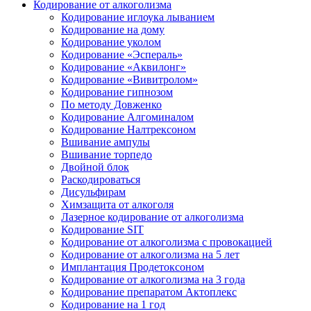
Кодирование от алкоголизма
Кодирование иглоука лыванием
Кодирование на дому
Кодирование уколом
Кодирование «Эспераль»
Кодирование «Аквилонг»
Кодирование «Вивитролом»
Кодирование гипнозом
По методу Довженко
Кодирование Алгоминалом
Кодирование Налтрексоном
Вшивание ампулы
Вшивание торпедо
Двойной блок
Раскодироваться
Дисульфирам
Химзащита от алкоголя
Лазерное кодирование от алкоголизма
Кодирование SIT
Кодирование от алкоголизма с провокацией
Кодирование от алкоголизма на 5 лет
Имплантация Продетоксоном
Кодирование от алкоголизма на 3 года
Кодирование препаратом Актоплекс
Кодирование на 1 год