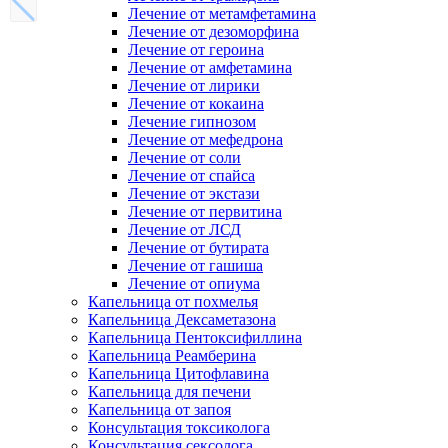
Лечение от метамфетамина
Лечение от дезоморфина
Лечение от героина
Лечение от амфетамина
Лечение от лирики
Лечение от кокаина
Лечение гипнозом
Лечение от мефедрона
Лечение от соли
Лечение от спайса
Лечение от экстази
Лечение от первитина
Лечение от ЛСД
Лечение от бутирата
Лечение от гашиша
Лечение от опиума
Капельница от похмелья
Капельница Дексаметазона
Капельница Пентоксифиллина
Капельница Реамберина
Капельница Цитофлавина
Капельница для печени
Капельница от запоя
Консультация токсиколога
Консультация сексолога