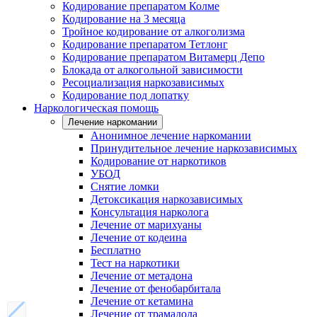
Кодирование препаратом Колме
Кодирование на 3 месяца
Тройное кодирование от алкоголизма
Кодирование препаратом Тетлонг
Кодирование препаратом Витамерц Депо
Блокада от алкогольной зависимости
Ресоциализация наркозависимых
Кодирование под лопатку
Наркологическая помощь
Лечение наркомании
Анонимное лечение наркомании
Принудительное лечение наркозависимых
Кодирование от наркотиков
УБОД
Снятие ломки
Детоксикация наркозависимых
Консультация нарколога
Лечение от марихуаны
Лечение от кодеина
Бесплатно
Тест на наркотики
Лечение от метадона
Лечение от фенобарбитала
Лечение от кетамина
Лечение от трамадола