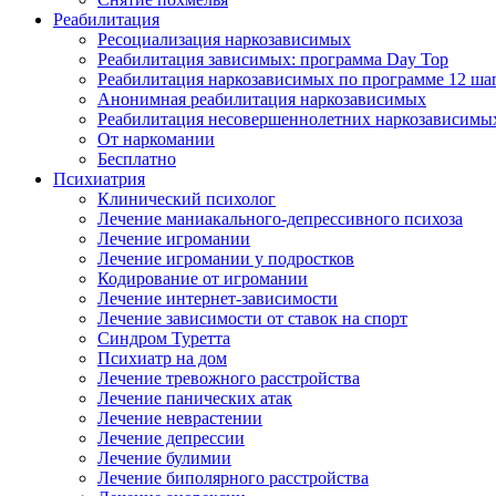
Реабилитация
Ресоциализация наркозависимых
Реабилитация зависимых: программа Day Top
Реабилитация наркозависимых по программе 12 ша
Анонимная реабилитация наркозависимых
Реабилитация несовершеннолетних наркозависимы
От наркомании
Бесплатно
Психиатрия
Клинический психолог
Лечение маниакального-депрессивного психоза
Лечение игромании
Лечение игромании у подростков
Кодирование от игромании
Лечение интернет-зависимости
Лечение зависимости от ставок на спорт
Синдром Туретта
Психиатр на дом
Лечение тревожного расстройства
Лечение панических атак
Лечение неврастении
Лечение депрессии
Лечение булимии
Лечение биполярного расстройства