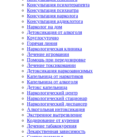
Консультация психотерапевта
Консультация психиатра
Консультация нарколога
Консультация аддиклотога
Нарколог на дом
Детоксикация от алкоголя
Круглосуточно
Горячая линия
Наркологическая клиника
Лечение игромании
Помощь при передозировке
Лечение токсикомании
Детоксикация наркозависимых
Капельница от наркотиков
Капельница от алкоголя
Детокс капельница
Наркологический центр
Наркологический стационар
Наркологический диспансер
Алкогольная интоксикация
Экстренное вытрезвление
Кодирование от курения
Лечение табакокурения
Лекарственная зависимость
Снятие похмелья