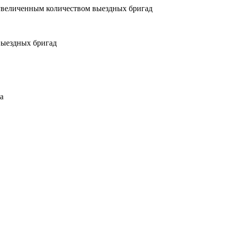
увеличенным количеством выездных бригад
выездных бригад
а