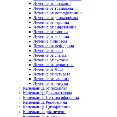
Лечение от кетамина
Лечение от трамадола
Лечение от метамфетамина
Лечение от дезоморфина
Лечение от героина
Лечение от амфетамина
Лечение от лирики
Лечение от кокаина
Лечение гипнозом
Лечение от мефедрона
Лечение от соли
Лечение от спайса
Лечение от экстази
Лечение от первитина
Лечение от ЛСД
Лечение от бутирата
Лечение от гашиша
Лечение от опиума
Капельница от похмелья
Капельница Дексаметазона
Капельница Пентоксифиллина
Капельница Реамберина
Капельница Цитофлавина
Капельница для печени
Капельница от запоя