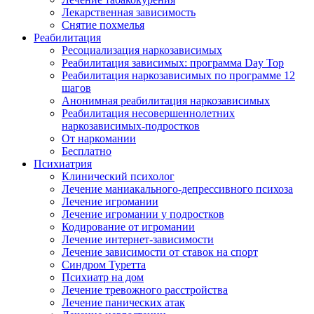
Лекарственная зависимость
Снятие похмелья
Реабилитация
Ресоциализация наркозависимых
Реабилитация зависимых: программа Day Top
Реабилитация наркозависимых по программе 12
шагов
Анонимная реабилитация наркозависимых
Реабилитация несовершеннолетних
наркозависимых-подростков
От наркомании
Бесплатно
Психиатрия
Клинический психолог
Лечение маниакального-депрессивного психоза
Лечение игромании
Лечение игромании у подростков
Кодирование от игромании
Лечение интернет-зависимости
Лечение зависимости от ставок на спорт
Синдром Туретта
Психиатр на дом
Лечение тревожного расстройства
Лечение панических атак