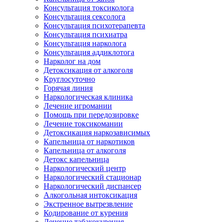
Консультация токсиколога
Консультация сексолога
Консультация психотерапевта
Консультация психиатра
Консультация нарколога
Консультация аддиклотога
Нарколог на дом
Детоксикация от алкоголя
Круглосуточно
Горячая линия
Наркологическая клиника
Лечение игромании
Помощь при передозировке
Лечение токсикомании
Детоксикация наркозависимых
Капельница от наркотиков
Капельница от алкоголя
Детокс капельница
Наркологический центр
Наркологический стационар
Наркологический диспансер
Алкогольная интоксикация
Экстренное вытрезвление
Кодирование от курения
Лечение табакокурения