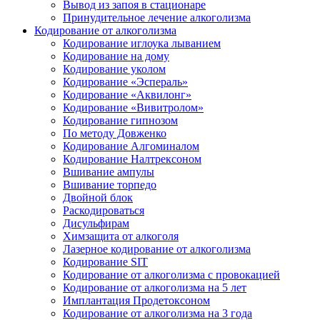
Вывод из запоя в стационаре
Принудительное лечение алкоголизма
Кодирование от алкоголизма
Кодирование иглоука лыванием
Кодирование на дому
Кодирование уколом
Кодирование «Эспераль»
Кодирование «Аквилонг»
Кодирование «Вивитролом»
Кодирование гипнозом
По методу Довженко
Кодирование Алгоминалом
Кодирование Налтрексоном
Вшивание ампулы
Вшивание торпедо
Двойной блок
Раскодироваться
Дисульфирам
Химзащита от алкоголя
Лазерное кодирование от алкоголизма
Кодирование SIT
Кодирование от алкоголизма с провокацией
Кодирование от алкоголизма на 5 лет
Имплантация Продетоксоном
Кодирование от алкоголизма на 3 года