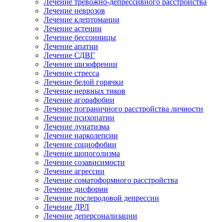
Лечение тревожно-депрессивного расстройства
Лечение неврозов
Лечение клептомании
Лечение астении
Лечение бессонницы
Лечение апатии
Лечение СДВГ
Лечение шизофрении
Лечение стресса
Лечение белой горячки
Лечение нервных тиков
Лечение агорафобии
Лечение пограничного расстройства личности
Лечение психопатии
Лечение лунатизма
Лечение нарколепсии
Лечение социофобии
Лечение шопоголизма
Лечение созависимости
Лечение агрессии
Лечение соматоформного расстройства
Лечение дисфории
Лечение послеродовой депрессии
Лечение ДРЛ
Лечение деперсонализации