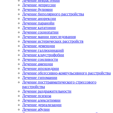
Лечение неврастении
Лечение депрессии
Лечение булимии
Лечение биполярного расстройства
Лечение анорексии
Лечение паранойи
Лечение кататонии
Лечение социопатии
Лечение мании преследования
Лечение истерических расстройств
Лечение деменции
Лечение галлюцинаций
Лечение клаустрофобии
Лечение сонливости
Лечение аменции
Лечение ипохондрии
Лечение обсессивно-компульсивного расстройства
Лечение гипомании
Лечение посттравматического стрессового
расстройства
Лечение раздражительности
Лечение психоза
Лечение алекситимии
Лечение дереализации
Лечение абулии