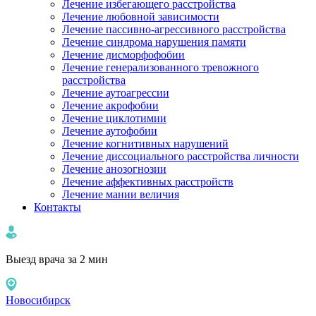
Лечение избегающего расстройства
Лечение любовной зависимости
Лечение пассивно-агрессивного расстройства
Лечение синдрома нарушения памяти
Лечение дисморфофобии
Лечение генерализованного тревожного
расстройства
Лечение аутоагрессии
Лечение акрофобии
Лечение циклотимии
Лечение аутофобии
Лечение когнитивных нарушений
Лечение диссоциального расстройства личности
Лечение анозогнозии
Лечение аффективных расстройств
Лечение мании величия
Контакты
Выезд врача за 2 мин
Новосибирск