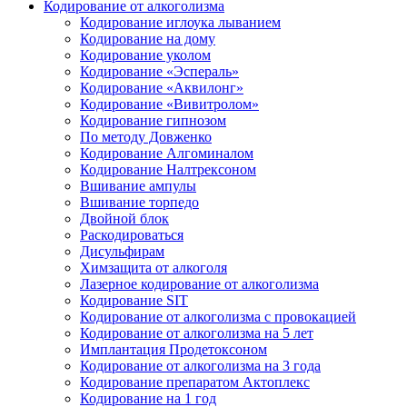
Кодирование от алкоголизма
Кодирование иглоука лыванием
Кодирование на дому
Кодирование уколом
Кодирование «Эспераль»
Кодирование «Аквилонг»
Кодирование «Вивитролом»
Кодирование гипнозом
По методу Довженко
Кодирование Алгоминалом
Кодирование Налтрексоном
Вшивание ампулы
Вшивание торпедо
Двойной блок
Раскодироваться
Дисульфирам
Химзащита от алкоголя
Лазерное кодирование от алкоголизма
Кодирование SIT
Кодирование от алкоголизма с провокацией
Кодирование от алкоголизма на 5 лет
Имплантация Продетоксоном
Кодирование от алкоголизма на 3 года
Кодирование препаратом Актоплекс
Кодирование на 1 год