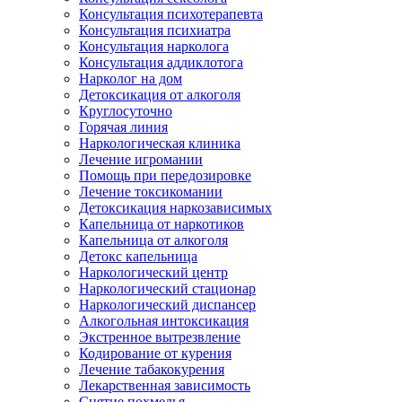
Консультация психотерапевта
Консультация психиатра
Консультация нарколога
Консультация аддиклотога
Нарколог на дом
Детоксикация от алкоголя
Круглосуточно
Горячая линия
Наркологическая клиника
Лечение игромании
Помощь при передозировке
Лечение токсикомании
Детоксикация наркозависимых
Капельница от наркотиков
Капельница от алкоголя
Детокс капельница
Наркологический центр
Наркологический стационар
Наркологический диспансер
Алкогольная интоксикация
Экстренное вытрезвление
Кодирование от курения
Лечение табакокурения
Лекарственная зависимость
Снятие похмелья