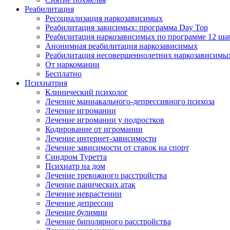
Реабилитация
Ресоциализация наркозависимых
Реабилитация зависимых: программа Day Top
Реабилитация наркозависимых по программе 12 ша
Анонимная реабилитация наркозависимых
Реабилитация несовершеннолетних наркозависимы
От наркомании
Бесплатно
Психиатрия
Клинический психолог
Лечение маниакального-депрессивного психоза
Лечение игромании
Лечение игромании у подростков
Кодирование от игромании
Лечение интернет-зависимости
Лечение зависимости от ставок на спорт
Синдром Туретта
Психиатр на дом
Лечение тревожного расстройства
Лечение панических атак
Лечение неврастении
Лечение депрессии
Лечение булимии
Лечение биполярного расстройства