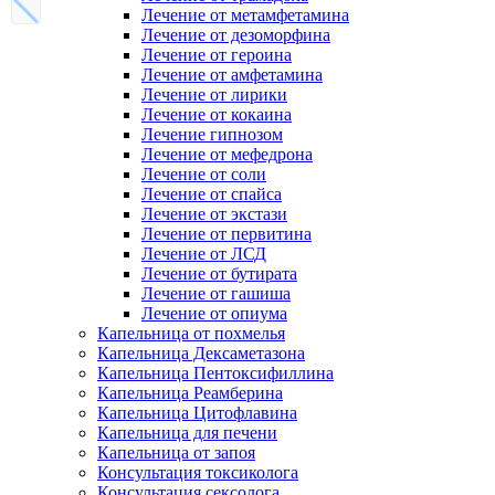
Лечение от метамфетамина
Лечение от дезоморфина
Лечение от героина
Лечение от амфетамина
Лечение от лирики
Лечение от кокаина
Лечение гипнозом
Лечение от мефедрона
Лечение от соли
Лечение от спайса
Лечение от экстази
Лечение от первитина
Лечение от ЛСД
Лечение от бутирата
Лечение от гашиша
Лечение от опиума
Капельница от похмелья
Капельница Дексаметазона
Капельница Пентоксифиллина
Капельница Реамберина
Капельница Цитофлавина
Капельница для печени
Капельница от запоя
Консультация токсиколога
Консультация сексолога