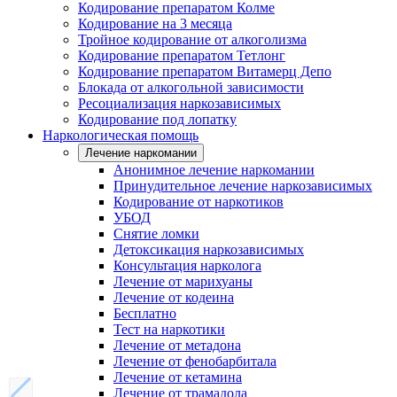
Кодирование препаратом Колме
Кодирование на 3 месяца
Тройное кодирование от алкоголизма
Кодирование препаратом Тетлонг
Кодирование препаратом Витамерц Депо
Блокада от алкогольной зависимости
Ресоциализация наркозависимых
Кодирование под лопатку
Наркологическая помощь
Лечение наркомании
Анонимное лечение наркомании
Принудительное лечение наркозависимых
Кодирование от наркотиков
УБОД
Снятие ломки
Детоксикация наркозависимых
Консультация нарколога
Лечение от марихуаны
Лечение от кодеина
Бесплатно
Тест на наркотики
Лечение от метадона
Лечение от фенобарбитала
Лечение от кетамина
Лечение от трамадола