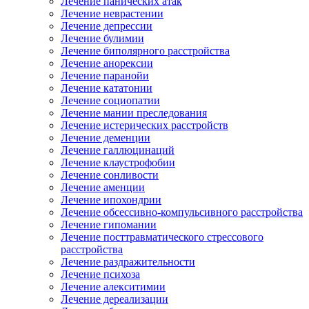
Лечение панических атак
Лечение неврастении
Лечение депрессии
Лечение булимии
Лечение биполярного расстройства
Лечение анорексии
Лечение паранойи
Лечение кататонии
Лечение социопатии
Лечение мании преследования
Лечение истерических расстройств
Лечение деменции
Лечение галлюцинаций
Лечение клаустрофобии
Лечение сонливости
Лечение аменции
Лечение ипохондрии
Лечение обсессивно-компульсивного расстройства
Лечение гипомании
Лечение посттравматического стрессового
расстройства
Лечение раздражительности
Лечение психоза
Лечение алекситимии
Лечение дереализации