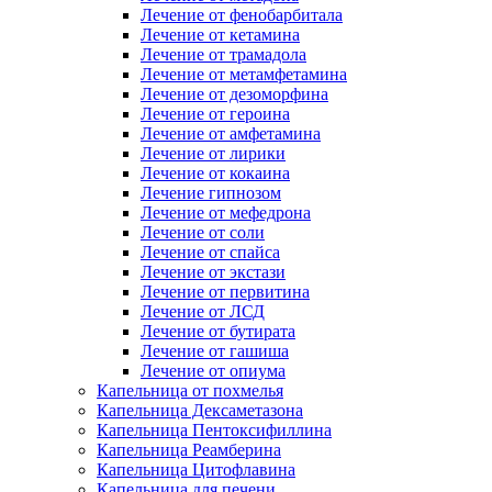
Лечение от фенобарбитала
Лечение от кетамина
Лечение от трамадола
Лечение от метамфетамина
Лечение от дезоморфина
Лечение от героина
Лечение от амфетамина
Лечение от лирики
Лечение от кокаина
Лечение гипнозом
Лечение от мефедрона
Лечение от соли
Лечение от спайса
Лечение от экстази
Лечение от первитина
Лечение от ЛСД
Лечение от бутирата
Лечение от гашиша
Лечение от опиума
Капельница от похмелья
Капельница Дексаметазона
Капельница Пентоксифиллина
Капельница Реамберина
Капельница Цитофлавина
Капельница для печени