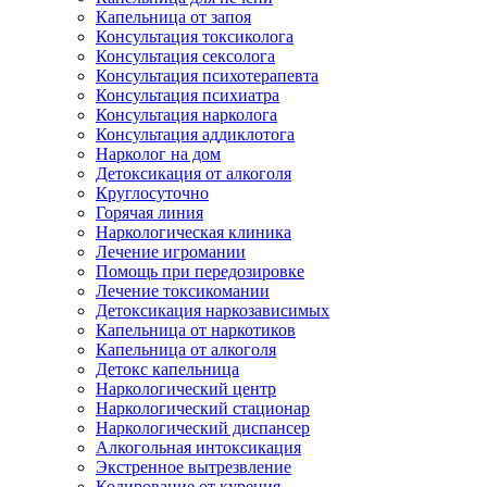
Капельница от запоя
Консультация токсиколога
Консультация сексолога
Консультация психотерапевта
Консультация психиатра
Консультация нарколога
Консультация аддиклотога
Нарколог на дом
Детоксикация от алкоголя
Круглосуточно
Горячая линия
Наркологическая клиника
Лечение игромании
Помощь при передозировке
Лечение токсикомании
Детоксикация наркозависимых
Капельница от наркотиков
Капельница от алкоголя
Детокс капельница
Наркологический центр
Наркологический стационар
Наркологический диспансер
Алкогольная интоксикация
Экстренное вытрезвление
Кодирование от курения