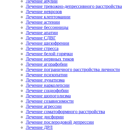
Лечение абулии
Лечение тревожно-депрессивного расстройства
Лечение неврозов
Лечение клептомании
Лечение астении
Лечение бессонницы
Лечение апатии
Лечение СДВГ
Лечение шизофрении
Лечение стресса
Лечение белой горячки
Лечение нервных тиков
Лечение агорафобии
Лечение пограничного расстройства личности
Лечение психопатии
Лечение лунатизма
Лечение нарколепсии
Лечение социофобии
Лечение шопоголизма
Лечение созависимости
Лечение агрессии
Лечение соматоформного расстройства
Лечение дисфории
Лечение послеродовой депрессии
Лечение ДРЛ