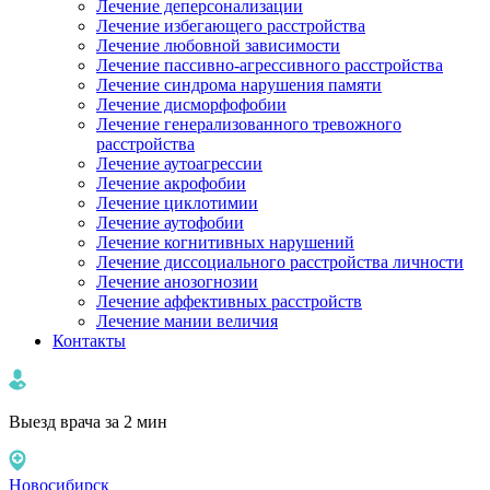
Лечение деперсонализации
Лечение избегающего расстройства
Лечение любовной зависимости
Лечение пассивно-агрессивного расстройства
Лечение синдрома нарушения памяти
Лечение дисморфофобии
Лечение генерализованного тревожного
расстройства
Лечение аутоагрессии
Лечение акрофобии
Лечение циклотимии
Лечение аутофобии
Лечение когнитивных нарушений
Лечение диссоциального расстройства личности
Лечение анозогнозии
Лечение аффективных расстройств
Лечение мании величия
Контакты
Выезд врача за 2 мин
Новосибирск