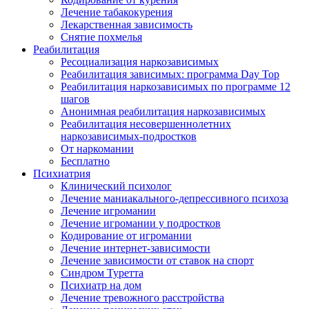
Лечение табакокурения
Лекарственная зависимость
Снятие похмелья
Реабилитация
Ресоциализация наркозависимых
Реабилитация зависимых: программа Day Top
Реабилитация наркозависимых по программе 12
шагов
Анонимная реабилитация наркозависимых
Реабилитация несовершеннолетних
наркозависимых-подростков
От наркомании
Бесплатно
Психиатрия
Клинический психолог
Лечение маниакального-депрессивного психоза
Лечение игромании
Лечение игромании у подростков
Кодирование от игромании
Лечение интернет-зависимости
Лечение зависимости от ставок на спорт
Синдром Туретта
Психиатр на дом
Лечение тревожного расстройства