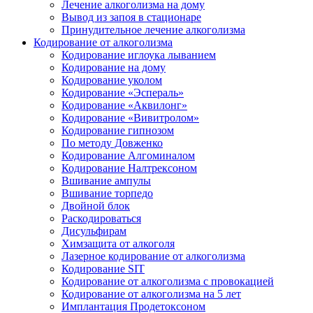
Лечение алкоголизма на дому
Вывод из запоя в стационаре
Принудительное лечение алкоголизма
Кодирование от алкоголизма
Кодирование иглоука лыванием
Кодирование на дому
Кодирование уколом
Кодирование «Эспераль»
Кодирование «Аквилонг»
Кодирование «Вивитролом»
Кодирование гипнозом
По методу Довженко
Кодирование Алгоминалом
Кодирование Налтрексоном
Вшивание ампулы
Вшивание торпедо
Двойной блок
Раскодироваться
Дисульфирам
Химзащита от алкоголя
Лазерное кодирование от алкоголизма
Кодирование SIT
Кодирование от алкоголизма с провокацией
Кодирование от алкоголизма на 5 лет
Имплантация Продетоксоном