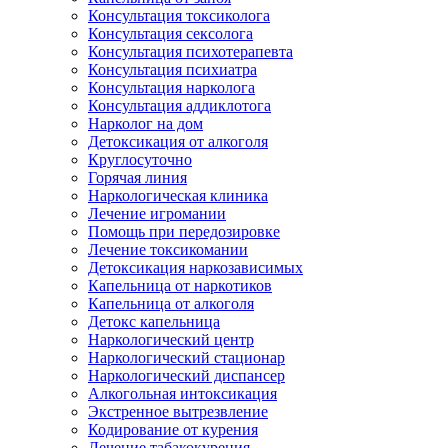
Консультация токсиколога
Консультация сексолога
Консультация психотерапевта
Консультация психиатра
Консультация нарколога
Консультация аддиклотога
Нарколог на дом
Детоксикация от алкоголя
Круглосуточно
Горячая линия
Наркологическая клиника
Лечение игромании
Помощь при передозировке
Лечение токсикомании
Детоксикация наркозависимых
Капельница от наркотиков
Капельница от алкоголя
Детокс капельница
Наркологический центр
Наркологический стационар
Наркологический диспансер
Алкогольная интоксикация
Экстренное вытрезвление
Кодирование от курения
Лечение табакокурения