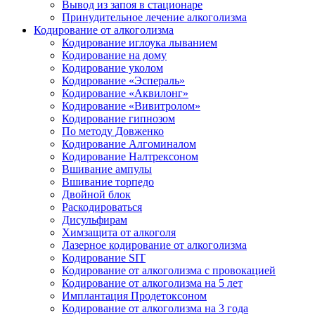
Вывод из запоя в стационаре
Принудительное лечение алкоголизма
Кодирование от алкоголизма
Кодирование иглоука лыванием
Кодирование на дому
Кодирование уколом
Кодирование «Эспераль»
Кодирование «Аквилонг»
Кодирование «Вивитролом»
Кодирование гипнозом
По методу Довженко
Кодирование Алгоминалом
Кодирование Налтрексоном
Вшивание ампулы
Вшивание торпедо
Двойной блок
Раскодироваться
Дисульфирам
Химзащита от алкоголя
Лазерное кодирование от алкоголизма
Кодирование SIT
Кодирование от алкоголизма с провокацией
Кодирование от алкоголизма на 5 лет
Имплантация Продетоксоном
Кодирование от алкоголизма на 3 года