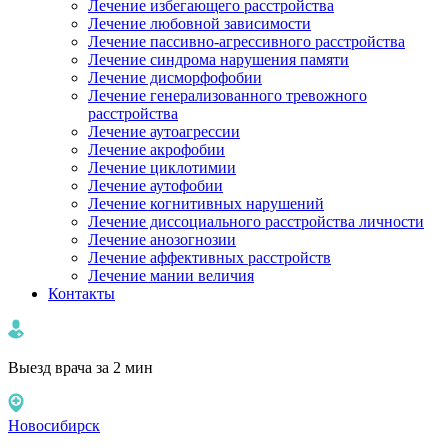
Лечение избегающего расстройства
Лечение любовной зависимости
Лечение пассивно-агрессивного расстройства
Лечение синдрома нарушения памяти
Лечение дисморфофобии
Лечение генерализованного тревожного
расстройства
Лечение аутоагрессии
Лечение акрофобии
Лечение циклотимии
Лечение аутофобии
Лечение когнитивных нарушений
Лечение диссоциального расстройства личности
Лечение анозогнозии
Лечение аффективных расстройств
Лечение мании величия
Контакты
Выезд врача за 2 мин
Новосибирск