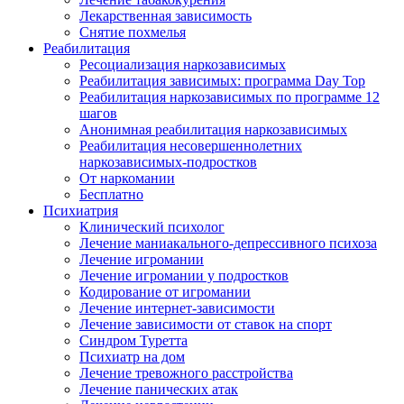
Лекарственная зависимость
Снятие похмелья
Реабилитация
Ресоциализация наркозависимых
Реабилитация зависимых: программа Day Top
Реабилитация наркозависимых по программе 12
шагов
Анонимная реабилитация наркозависимых
Реабилитация несовершеннолетних
наркозависимых-подростков
От наркомании
Бесплатно
Психиатрия
Клинический психолог
Лечение маниакального-депрессивного психоза
Лечение игромании
Лечение игромании у подростков
Кодирование от игромании
Лечение интернет-зависимости
Лечение зависимости от ставок на спорт
Синдром Туретта
Психиатр на дом
Лечение тревожного расстройства
Лечение панических атак