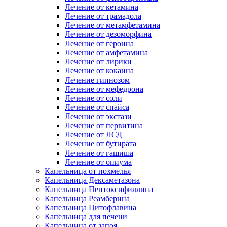
Лечение от кетамина
Лечение от трамадола
Лечение от метамфетамина
Лечение от дезоморфина
Лечение от героина
Лечение от амфетамина
Лечение от лирики
Лечение от кокаина
Лечение гипнозом
Лечение от мефедрона
Лечение от соли
Лечение от спайса
Лечение от экстази
Лечение от первитина
Лечение от ЛСД
Лечение от бутирата
Лечение от гашиша
Лечение от опиума
Капельница от похмелья
Капельница Дексаметазона
Капельница Пентоксифиллина
Капельница Реамберина
Капельница Цитофлавина
Капельница для печени
Капельница от запоя