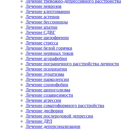
Лечение тревожно-депрессивного расстройства
Лечение неврозов
Лечение клептомании
Лечение астении
Лечение бессонницы
Лечение апатии
Лечение СДВГ
Лечение шизофрении
Лечение стресса
Лечение белой горячки
Лечение нервных тиков
Лечение агорафобии
Лечение пограничного расстройства личности
Лечение психопатии
Лечение лунатизма
Лечение нарколепсии
Лечение социофобии
Лечение шопоголизма
Лечение созависимости
Лечение агрессии
Лечение соматоформного расстройства
Лечение дисфории
Лечение послеродовой депрессии
Лечение ДРЛ
Лечение деперсонализации