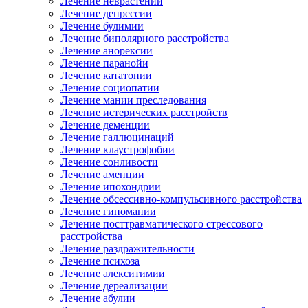
Лечение неврастении
Лечение депрессии
Лечение булимии
Лечение биполярного расстройства
Лечение анорексии
Лечение паранойи
Лечение кататонии
Лечение социопатии
Лечение мании преследования
Лечение истерических расстройств
Лечение деменции
Лечение галлюцинаций
Лечение клаустрофобии
Лечение сонливости
Лечение аменции
Лечение ипохондрии
Лечение обсессивно-компульсивного расстройства
Лечение гипомании
Лечение посттравматического стрессового
расстройства
Лечение раздражительности
Лечение психоза
Лечение алекситимии
Лечение дереализации
Лечение абулии