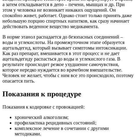
а затем откладывается в депо – печени, мышцах и др. При
этом у человека не возникает никаких ощущений. Он
спокойно живет, работает. Однако стоит только принять даже
небольшую порцию спиртных напитков, как сразу начинает
действовать веденное вещество медикамента.
В норме этанол распадается до безопасных соединений –
воды и углекислоты. На промежуточном этапе образуется
ацетальдегид, который вызывает симптомы интоксикации.
Как раз препарат, вмешивается в этот процесс и не дает
ацетальдегиду распасться до воды и углекислого газа. В
результате происходит резкое ухудшение самочувствия,
которое нередко нуждается во врачебном вмешательстве.
Человек не желает, чтобы с ним все это происходило, поэтому
опасается пить.
Показания к процедуре
Показания к кодировке с провокацией:
хронический алкоголизм;
профилактика рецидивных состояний;
комплексное лечение в сочетании с другими
методиками.