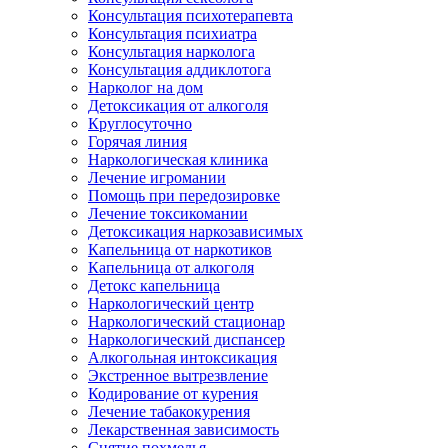
Консультация психотерапевта
Консультация психиатра
Консультация нарколога
Консультация аддиклотога
Нарколог на дом
Детоксикация от алкоголя
Круглосуточно
Горячая линия
Наркологическая клиника
Лечение игромании
Помощь при передозировке
Лечение токсикомании
Детоксикация наркозависимых
Капельница от наркотиков
Капельница от алкоголя
Детокс капельница
Наркологический центр
Наркологический стационар
Наркологический диспансер
Алкогольная интоксикация
Экстренное вытрезвление
Кодирование от курения
Лечение табакокурения
Лекарственная зависимость
Снятие похмелья