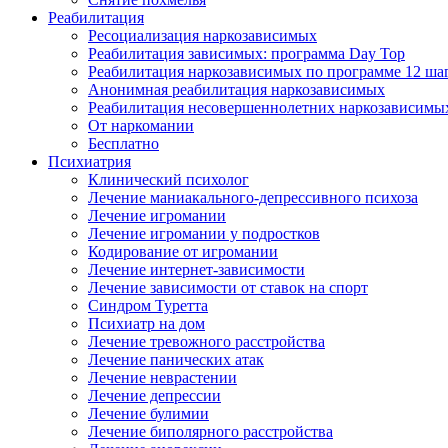
Реабилитация
Ресоциализация наркозависимых
Реабилитация зависимых: программа Day Top
Реабилитация наркозависимых по программе 12 ша
Анонимная реабилитация наркозависимых
Реабилитация несовершеннолетних наркозависимы
От наркомании
Бесплатно
Психиатрия
Клинический психолог
Лечение маниакального-депрессивного психоза
Лечение игромании
Лечение игромании у подростков
Кодирование от игромании
Лечение интернет-зависимости
Лечение зависимости от ставок на спорт
Синдром Туретта
Психиатр на дом
Лечение тревожного расстройства
Лечение панических атак
Лечение неврастении
Лечение депрессии
Лечение булимии
Лечение биполярного расстройства