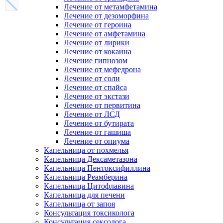
Лечение от метамфетамина
Лечение от дезоморфина
Лечение от героина
Лечение от амфетамина
Лечение от лирики
Лечение от кокаина
Лечение гипнозом
Лечение от мефедрона
Лечение от соли
Лечение от спайса
Лечение от экстази
Лечение от первитина
Лечение от ЛСД
Лечение от бутирата
Лечение от гашиша
Лечение от опиума
Капельница от похмелья
Капельница Дексаметазона
Капельница Пентоксифиллина
Капельница Реамберина
Капельница Цитофлавина
Капельница для печени
Капельница от запоя
Консультация токсиколога
Консультация сексолога