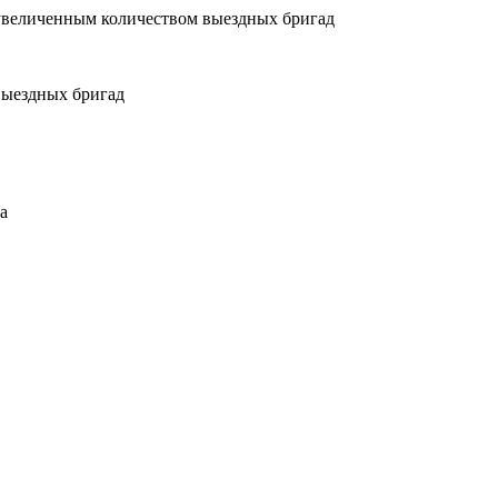
увеличенным количеством выездных бригад
выездных бригад
а