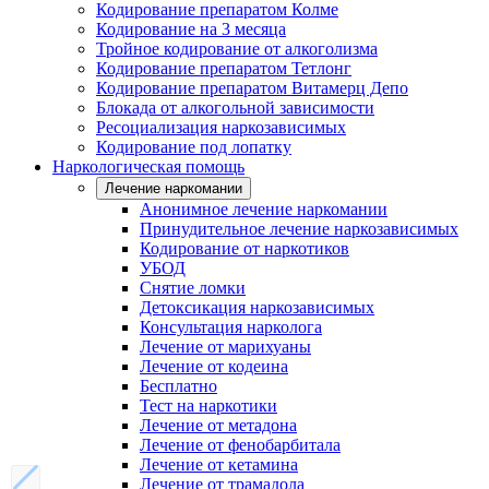
Кодирование препаратом Колме
Кодирование на 3 месяца
Тройное кодирование от алкоголизма
Кодирование препаратом Тетлонг
Кодирование препаратом Витамерц Депо
Блокада от алкогольной зависимости
Ресоциализация наркозависимых
Кодирование под лопатку
Наркологическая помощь
Лечение наркомании
Анонимное лечение наркомании
Принудительное лечение наркозависимых
Кодирование от наркотиков
УБОД
Снятие ломки
Детоксикация наркозависимых
Консультация нарколога
Лечение от марихуаны
Лечение от кодеина
Бесплатно
Тест на наркотики
Лечение от метадона
Лечение от фенобарбитала
Лечение от кетамина
Лечение от трамадола