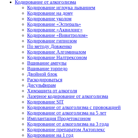
Кодирование от алкоголизма
Кодирование иглоука лыванием
Кодирование на дому
Кодирование уколом
Кодирование «Эспераль»
Кодирование «Аквилонг»
Кодирование «Вивитролом»
Кодирование гипнозом
По методу Довженко
Кодирование Алгоминалом
Кодирование Налтрексоном
Вшивание ампулы
Вшивание торпедо
Двойной блок
Раскодироваться
Дисульфирам
Химзащита от алкоголя
Лазерное кодирование от алкоголизма
Кодирование SIT
Кодирование от алкоголизма с провокацией
Кодирование от алкоголизма на 5 лет
Имплантация Продетоксоном
Кодирование от алкоголизма на 3 года
Кодирование препаратом Актоплекс
Кодирование на 1 год