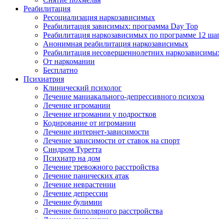
Реабилитация
Ресоциализация наркозависимых
Реабилитация зависимых: программа Day Top
Реабилитация наркозависимых по программе 12 ша
Анонимная реабилитация наркозависимых
Реабилитация несовершеннолетних наркозависимы
От наркомании
Бесплатно
Психиатрия
Клинический психолог
Лечение маниакального-депрессивного психоза
Лечение игромании
Лечение игромании у подростков
Кодирование от игромании
Лечение интернет-зависимости
Лечение зависимости от ставок на спорт
Синдром Туретта
Психиатр на дом
Лечение тревожного расстройства
Лечение панических атак
Лечение неврастении
Лечение депрессии
Лечение булимии
Лечение биполярного расстройства