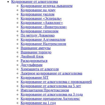
Кодирование от алкоголизма
Кодирование иглоука лыванием
Кодирование на дому
Кодирование уколом
Кодирование «Эспераль»
Кодирование «Аквилонг»
Кодирование «Вивитролом»
Кодирование гипнозом
По методу Довженко
Кодирование Алгоминалом
Кодирование Налтрексоном
Вшивание ампулы
Вшивание торпедо
Двойной блок
Раскодироваться
Дисульфирам
Химзащита от алкоголя
Лазерное кодирование от алкоголизма
Кодирование SIT
Кодирование от алкоголизма с провокацией
Кодирование от алкоголизма на 5 лет
Имплантация Продетоксоном
Кодирование от алкоголизма на 3 года
Кодирование препаратом Актоплекс
Кодирование на 1 год