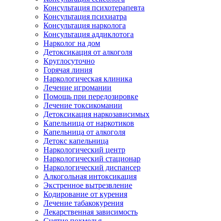
Консультация психотерапевта
Консультация психиатра
Консультация нарколога
Консультация аддиклотога
Нарколог на дом
Детоксикация от алкоголя
Круглосуточно
Горячая линия
Наркологическая клиника
Лечение игромании
Помощь при передозировке
Лечение токсикомании
Детоксикация наркозависимых
Капельница от наркотиков
Капельница от алкоголя
Детокс капельница
Наркологический центр
Наркологический стационар
Наркологический диспансер
Алкогольная интоксикация
Экстренное вытрезвление
Кодирование от курения
Лечение табакокурения
Лекарственная зависимость
Снятие похмелья