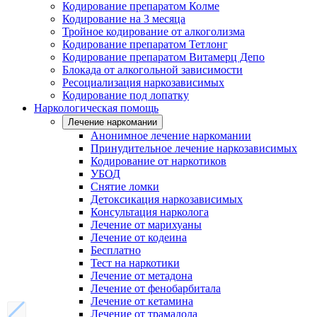
Кодирование препаратом Колме
Кодирование на 3 месяца
Тройное кодирование от алкоголизма
Кодирование препаратом Тетлонг
Кодирование препаратом Витамерц Депо
Блокада от алкогольной зависимости
Ресоциализация наркозависимых
Кодирование под лопатку
Наркологическая помощь
Лечение наркомании
Анонимное лечение наркомании
Принудительное лечение наркозависимых
Кодирование от наркотиков
УБОД
Снятие ломки
Детоксикация наркозависимых
Консультация нарколога
Лечение от марихуаны
Лечение от кодеина
Бесплатно
Тест на наркотики
Лечение от метадона
Лечение от фенобарбитала
Лечение от кетамина
Лечение от трамадола