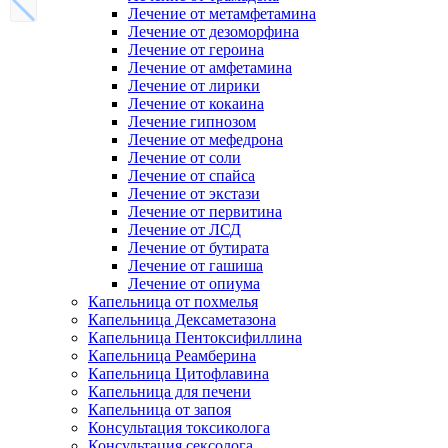
Лечение от метамфетамина
Лечение от дезоморфина
Лечение от героина
Лечение от амфетамина
Лечение от лирики
Лечение от кокаина
Лечение гипнозом
Лечение от мефедрона
Лечение от соли
Лечение от спайса
Лечение от экстази
Лечение от первитина
Лечение от ЛСД
Лечение от бутирата
Лечение от гашиша
Лечение от опиума
Капельница от похмелья
Капельница Дексаметазона
Капельница Пентоксифиллина
Капельница Реамберина
Капельница Цитофлавина
Капельница для печени
Капельница от запоя
Консультация токсиколога
Консультация сексолога