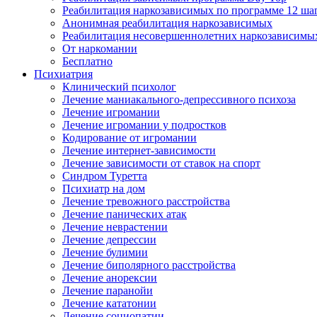
Реабилитация наркозависимых по программе 12 ша
Анонимная реабилитация наркозависимых
Реабилитация несовершеннолетних наркозависимы
От наркомании
Бесплатно
Психиатрия
Клинический психолог
Лечение маниакального-депрессивного психоза
Лечение игромании
Лечение игромании у подростков
Кодирование от игромании
Лечение интернет-зависимости
Лечение зависимости от ставок на спорт
Синдром Туретта
Психиатр на дом
Лечение тревожного расстройства
Лечение панических атак
Лечение неврастении
Лечение депрессии
Лечение булимии
Лечение биполярного расстройства
Лечение анорексии
Лечение паранойи
Лечение кататонии
Лечение социопатии