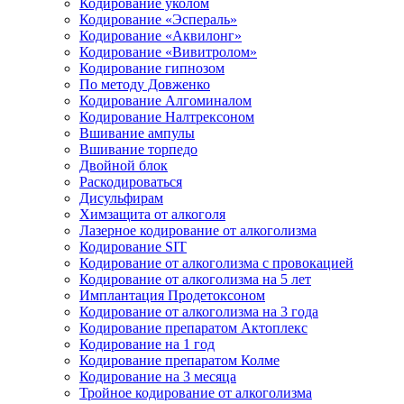
Кодирование уколом
Кодирование «Эспераль»
Кодирование «Аквилонг»
Кодирование «Вивитролом»
Кодирование гипнозом
По методу Довженко
Кодирование Алгоминалом
Кодирование Налтрексоном
Вшивание ампулы
Вшивание торпедо
Двойной блок
Раскодироваться
Дисульфирам
Химзащита от алкоголя
Лазерное кодирование от алкоголизма
Кодирование SIT
Кодирование от алкоголизма с провокацией
Кодирование от алкоголизма на 5 лет
Имплантация Продетоксоном
Кодирование от алкоголизма на 3 года
Кодирование препаратом Актоплекс
Кодирование на 1 год
Кодирование препаратом Колме
Кодирование на 3 месяца
Тройное кодирование от алкоголизма