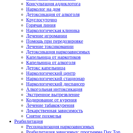
Консультация аддиклотога
Нарколог на дом
Детоксикация от алкоголя
Круглосуточно
Горячая линия
Наркологическая клиника
Лечение игромании
Помощь при передозировке
Лечение токсикомании
Детоксикация наркозависимых
Капельница от наркотиков
Капельница от алкоголя
Детокс капельница
Наркологический центр
Наркологический стационар
Наркологический диспансер
Алкогольная интоксикация
Экстренное вытрезвление
Кодирование от курения
Лечение табакокурения
Лекарственная зависимость
Снятие похмелья
Реабилитация
Ресоциализация наркозависимых
Реабилитация зависимых: программа Day Top