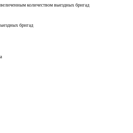
увеличенным количеством выездных бригад
выездных бригад
а