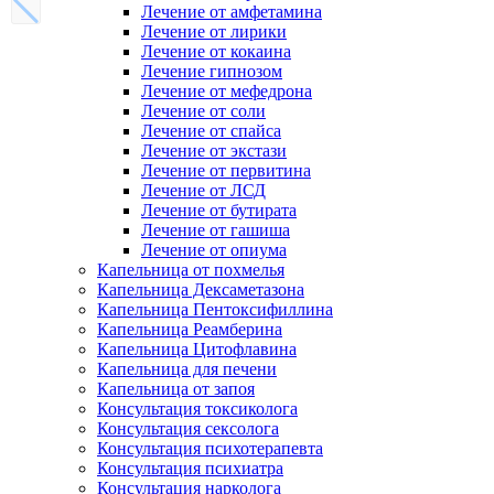
Лечение от амфетамина
Лечение от лирики
Лечение от кокаина
Лечение гипнозом
Лечение от мефедрона
Лечение от соли
Лечение от спайса
Лечение от экстази
Лечение от первитина
Лечение от ЛСД
Лечение от бутирата
Лечение от гашиша
Лечение от опиума
Капельница от похмелья
Капельница Дексаметазона
Капельница Пентоксифиллина
Капельница Реамберина
Капельница Цитофлавина
Капельница для печени
Капельница от запоя
Консультация токсиколога
Консультация сексолога
Консультация психотерапевта
Консультация психиатра
Консультация нарколога