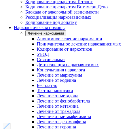
Кодирование препаратом Тетлонг
Кодирование препаратом Витамерц Депо
Блокада от алкогольной зависимости
Ресоциализация наркозависимых
Кодирование под лопатку
Наркологическая помощь
Лечение наркомании
Анонимное лечение наркомании
Принудительное лечение наркозависимых
Кодирование от наркотиков
УБОД
Снятие ломки
Детоксикация наркозависимых
Консультация нарколога
Лечение от марихуаны
Лечение от кодеина
Бесплатно
Тест на наркотики
Лечение от метадона
Лечение от фенобарбитала
Лечение от кетамина
Лечение от трамадола
Лечение от метамфетамина
Лечение от дезоморфина
Лечение от героина