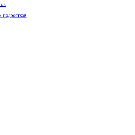
гов
х-подростков