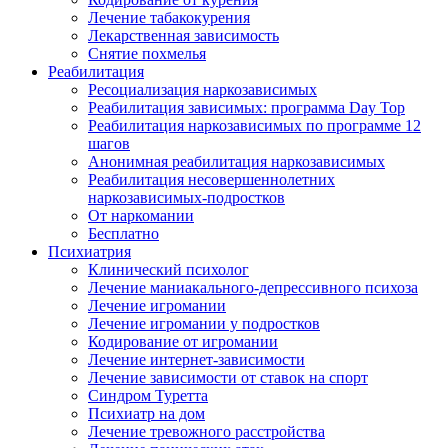
Лечение табакокурения
Лекарственная зависимость
Снятие похмелья
Реабилитация
Ресоциализация наркозависимых
Реабилитация зависимых: программа Day Top
Реабилитация наркозависимых по программе 12
шагов
Анонимная реабилитация наркозависимых
Реабилитация несовершеннолетних
наркозависимых-подростков
От наркомании
Бесплатно
Психиатрия
Клинический психолог
Лечение маниакального-депрессивного психоза
Лечение игромании
Лечение игромании у подростков
Кодирование от игромании
Лечение интернет-зависимости
Лечение зависимости от ставок на спорт
Синдром Туретта
Психиатр на дом
Лечение тревожного расстройства