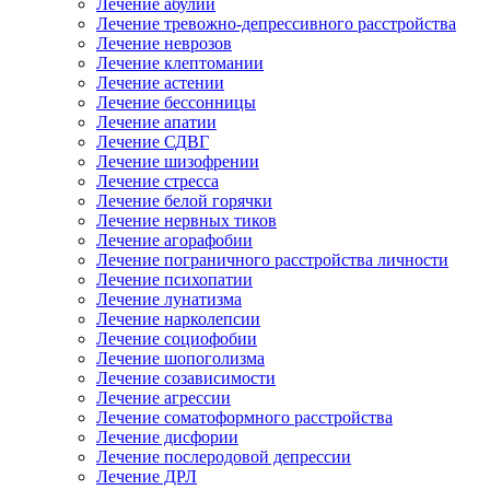
Лечение абулии
Лечение тревожно-депрессивного расстройства
Лечение неврозов
Лечение клептомании
Лечение астении
Лечение бессонницы
Лечение апатии
Лечение СДВГ
Лечение шизофрении
Лечение стресса
Лечение белой горячки
Лечение нервных тиков
Лечение агорафобии
Лечение пограничного расстройства личности
Лечение психопатии
Лечение лунатизма
Лечение нарколепсии
Лечение социофобии
Лечение шопоголизма
Лечение созависимости
Лечение агрессии
Лечение соматоформного расстройства
Лечение дисфории
Лечение послеродовой депрессии
Лечение ДРЛ