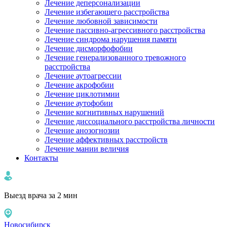
Лечение деперсонализации
Лечение избегающего расстройства
Лечение любовной зависимости
Лечение пассивно-агрессивного расстройства
Лечение синдрома нарушения памяти
Лечение дисморфофобии
Лечение генерализованного тревожного
расстройства
Лечение аутоагрессии
Лечение акрофобии
Лечение циклотимии
Лечение аутофобии
Лечение когнитивных нарушений
Лечение диссоциального расстройства личности
Лечение анозогнозии
Лечение аффективных расстройств
Лечение мании величия
Контакты
Выезд врача за 2 мин
Новосибирск