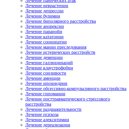
Лечение панических атак
Лечение неврастении
Лечение депрессии
Лечение булимии
Лечение биполярного расстройства
Лечение анорексии
Лечение паранойи
Лечение кататонии
Лечение социопатии
Лечение мании преследования
Лечение истерических расстройств
Лечение деменции
Лечение галлюцинаций
Лечение клаустрофобии
Лечение сонливости
Лечение аменции
Лечение ипохондрии
Лечение обсессивно-компульсивного расстройства
Лечение гипомании
Лечение посттравматического стрессового
расстройства
Лечение раздражительности
Лечение психоза
Лечение алекситимии
Лечение дереализации