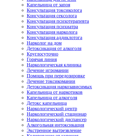
Капельница от запоя
Консультация токсиколога
Консультация сексолога
Консультация психотерапевта
Консультация психиатра
Консультация нарколога
Консультация аддиклотога
Нарколог на дом
Детоксикация от алкоголя
Круглосуточно
Горячая линия
Наркологическая клиника
Лечение игромании
Помощь при передозировке
Лечение токсикомании
Детоксикация наркозависимых
Капельница от наркотиков
Капельница от алкоголя
Детокс капельница
Наркологический центр
Наркологический стационар
Наркологический диспансер
Алкогольная интоксикация
Экстренное вытрезвление
Кодирование от курения