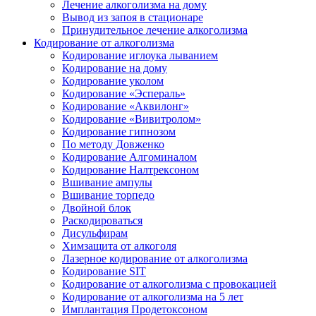
Лечение алкоголизма на дому
Вывод из запоя в стационаре
Принудительное лечение алкоголизма
Кодирование от алкоголизма
Кодирование иглоука лыванием
Кодирование на дому
Кодирование уколом
Кодирование «Эспераль»
Кодирование «Аквилонг»
Кодирование «Вивитролом»
Кодирование гипнозом
По методу Довженко
Кодирование Алгоминалом
Кодирование Налтрексоном
Вшивание ампулы
Вшивание торпедо
Двойной блок
Раскодироваться
Дисульфирам
Химзащита от алкоголя
Лазерное кодирование от алкоголизма
Кодирование SIT
Кодирование от алкоголизма с провокацией
Кодирование от алкоголизма на 5 лет
Имплантация Продетоксоном