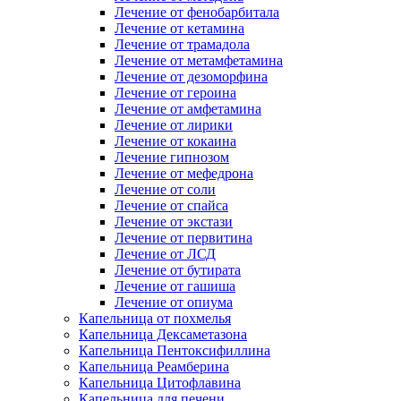
Лечение от фенобарбитала
Лечение от кетамина
Лечение от трамадола
Лечение от метамфетамина
Лечение от дезоморфина
Лечение от героина
Лечение от амфетамина
Лечение от лирики
Лечение от кокаина
Лечение гипнозом
Лечение от мефедрона
Лечение от соли
Лечение от спайса
Лечение от экстази
Лечение от первитина
Лечение от ЛСД
Лечение от бутирата
Лечение от гашиша
Лечение от опиума
Капельница от похмелья
Капельница Дексаметазона
Капельница Пентоксифиллина
Капельница Реамберина
Капельница Цитофлавина
Капельница для печени