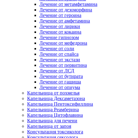
Лечение от метамфетамина
Лечение от дезоморфина
Лечение от героина
Лечение от амфетамина
Лечение от лирики
Лечение от кокаина
Лечение гипнозом
Лечение от мефедрона
Лечение от соли
Лечение от спайса
Лечение от экстази
Лечение от первитина
Лечение от ЛСД
Лечение от бутирата
Лечение от гашиша
Лечение от опиума
Капельница от похмелья
Капельница Дексаметазона
Капельница Пентоксифиллина
Капельница Реамберина
Капельница Цитофлавина
Капельница для печени
Капельница от запоя
Консультация токсиколога
Консультация сексолога