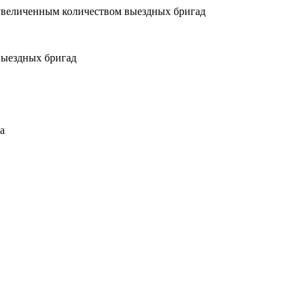
увеличенным количеством выездных бригад
выездных бригад
а