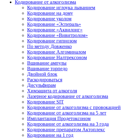
Кодирование от алкоголизма
Кодирование иглоука лыванием
Кодирование на дому
Кодирование уколом
Кодирование «Эспераль»
Кодирование «Аквилонг»
Кодирование «Вивитролом»
Кодирование гипнозом
По методу Довженко
Кодирование Алгоминалом
Кодирование Налтрексоном
Вшивание ампулы
Вшивание торпедо
Двойной блок
Раскодироваться
Дисульфирам
Химзащита от алкоголя
Лазерное кодирование от алкоголизма
Кодирование SIT
Кодирование от алкоголизма с провокацией
Кодирование от алкоголизма на 5 лет
Имплантация Продетоксоном
Кодирование от алкоголизма на 3 года
Кодирование препаратом Актоплекс
Кодирование на 1 год