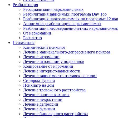
Реабилитация
Ресоциализация наркозависимых
Реабилитация зависимых: программа Day Top
Реабилитация наркозависимых по программе 12 ша
Анонимная реабилитация наркозависимых
Реабилитация несовершеннолетних наркозависимы
От наркомании
Бесплатно
Психиатрия
Клинический психолог
Лечение маниакального-депрессивного психоза
Лечение игромании
Лечение игромании у подростков
Кодирование от игромании
Лечение интернет-зависимости
Лечение зависимости от ставок на спорт
Синдром Туретта
Психиатр на дом
Лечение тревожного расстройства
Лечение панических атак
Лечение неврастении
Лечение депрессии
Лечение булимии
Лечение биполярного расстройства