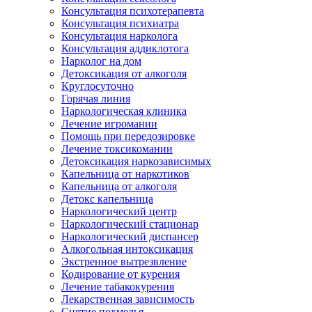
Консультация психотерапевта
Консультация психиатра
Консультация нарколога
Консультация аддиклотога
Нарколог на дом
Детоксикация от алкоголя
Круглосуточно
Горячая линия
Наркологическая клиника
Лечение игромании
Помощь при передозировке
Лечение токсикомании
Детоксикация наркозависимых
Капельница от наркотиков
Капельница от алкоголя
Детокс капельница
Наркологический центр
Наркологический стационар
Наркологический диспансер
Алкогольная интоксикация
Экстренное вытрезвление
Кодирование от курения
Лечение табакокурения
Лекарственная зависимость
Снятие похмелья