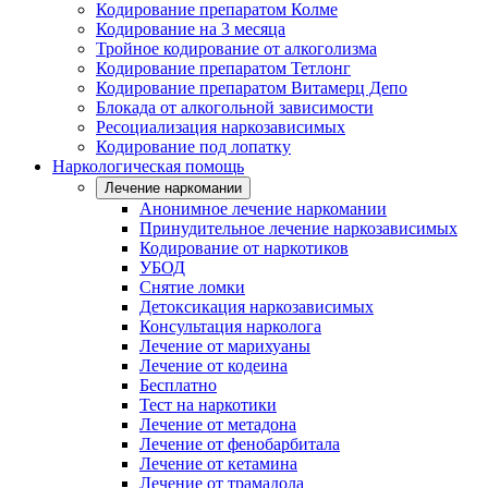
Кодирование препаратом Колме
Кодирование на 3 месяца
Тройное кодирование от алкоголизма
Кодирование препаратом Тетлонг
Кодирование препаратом Витамерц Депо
Блокада от алкогольной зависимости
Ресоциализация наркозависимых
Кодирование под лопатку
Наркологическая помощь
Лечение наркомании
Анонимное лечение наркомании
Принудительное лечение наркозависимых
Кодирование от наркотиков
УБОД
Снятие ломки
Детоксикация наркозависимых
Консультация нарколога
Лечение от марихуаны
Лечение от кодеина
Бесплатно
Тест на наркотики
Лечение от метадона
Лечение от фенобарбитала
Лечение от кетамина
Лечение от трамадола