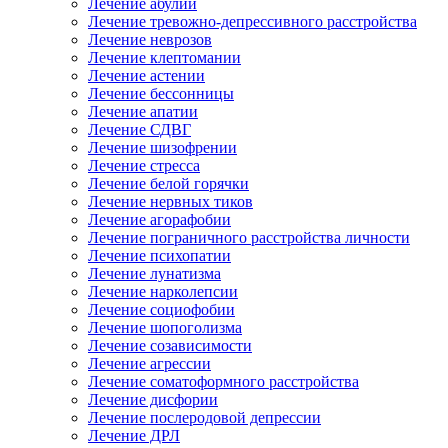
Лечение абулии
Лечение тревожно-депрессивного расстройства
Лечение неврозов
Лечение клептомании
Лечение астении
Лечение бессонницы
Лечение апатии
Лечение СДВГ
Лечение шизофрении
Лечение стресса
Лечение белой горячки
Лечение нервных тиков
Лечение агорафобии
Лечение пограничного расстройства личности
Лечение психопатии
Лечение лунатизма
Лечение нарколепсии
Лечение социофобии
Лечение шопоголизма
Лечение созависимости
Лечение агрессии
Лечение соматоформного расстройства
Лечение дисфории
Лечение послеродовой депрессии
Лечение ДРЛ