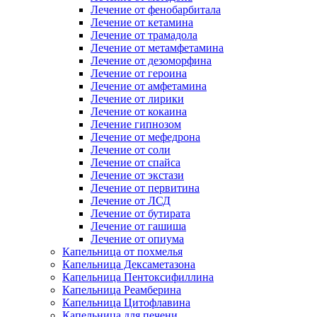
Лечение от фенобарбитала
Лечение от кетамина
Лечение от трамадола
Лечение от метамфетамина
Лечение от дезоморфина
Лечение от героина
Лечение от амфетамина
Лечение от лирики
Лечение от кокаина
Лечение гипнозом
Лечение от мефедрона
Лечение от соли
Лечение от спайса
Лечение от экстази
Лечение от первитина
Лечение от ЛСД
Лечение от бутирата
Лечение от гашиша
Лечение от опиума
Капельница от похмелья
Капельница Дексаметазона
Капельница Пентоксифиллина
Капельница Реамберина
Капельница Цитофлавина
Капельница для печени