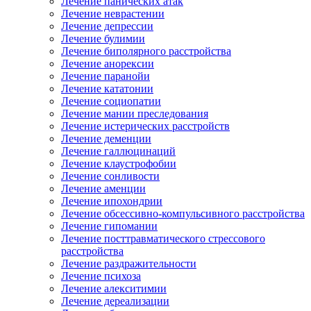
Лечение панических атак
Лечение неврастении
Лечение депрессии
Лечение булимии
Лечение биполярного расстройства
Лечение анорексии
Лечение паранойи
Лечение кататонии
Лечение социопатии
Лечение мании преследования
Лечение истерических расстройств
Лечение деменции
Лечение галлюцинаций
Лечение клаустрофобии
Лечение сонливости
Лечение аменции
Лечение ипохондрии
Лечение обсессивно-компульсивного расстройства
Лечение гипомании
Лечение посттравматического стрессового
расстройства
Лечение раздражительности
Лечение психоза
Лечение алекситимии
Лечение дереализации