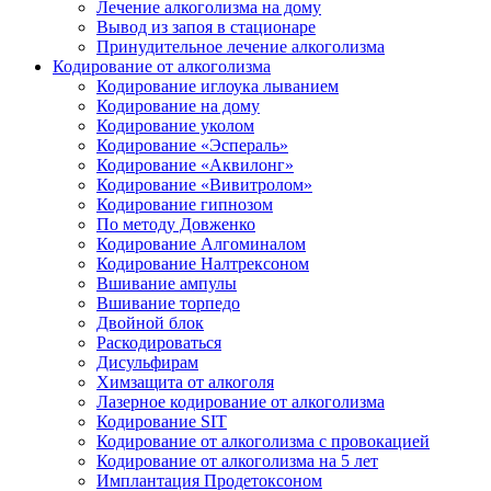
Лечение алкоголизма на дому
Вывод из запоя в стационаре
Принудительное лечение алкоголизма
Кодирование от алкоголизма
Кодирование иглоука лыванием
Кодирование на дому
Кодирование уколом
Кодирование «Эспераль»
Кодирование «Аквилонг»
Кодирование «Вивитролом»
Кодирование гипнозом
По методу Довженко
Кодирование Алгоминалом
Кодирование Налтрексоном
Вшивание ампулы
Вшивание торпедо
Двойной блок
Раскодироваться
Дисульфирам
Химзащита от алкоголя
Лазерное кодирование от алкоголизма
Кодирование SIT
Кодирование от алкоголизма с провокацией
Кодирование от алкоголизма на 5 лет
Имплантация Продетоксоном