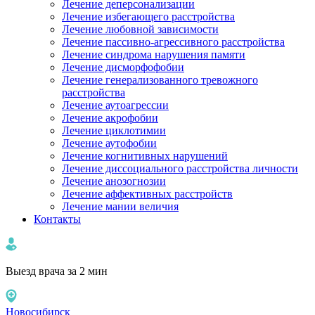
Лечение деперсонализации
Лечение избегающего расстройства
Лечение любовной зависимости
Лечение пассивно-агрессивного расстройства
Лечение синдрома нарушения памяти
Лечение дисморфофобии
Лечение генерализованного тревожного
расстройства
Лечение аутоагрессии
Лечение акрофобии
Лечение циклотимии
Лечение аутофобии
Лечение когнитивных нарушений
Лечение диссоциального расстройства личности
Лечение анозогнозии
Лечение аффективных расстройств
Лечение мании величия
Контакты
Выезд врача за 2 мин
Новосибирск