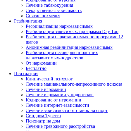
Лечение табакокурения
Лекарственная зависимость
Снятие похмелья
Реабилитация
Ресоциализация наркозависимых
Реабилитация зависимых: программа Day Top
Реабилитация наркозависимых по программе 12
шагов
Анонимная реабилитация наркозависимых
Реабилитация несовершеннолетних
наркозависимых-подростков
От наркомании
Бесплатно
Психиатрия
Клинический психолог
Лечение маниакального-депрессивного психоза
Лечение игромании
Лечение игромании у подростков
Кодирование от игромании
Лечение интернет-зависимости
Лечение зависимости от ставок на спорт
Синдром Туретта
Психиатр на дом
Лечение тревожного расстройства