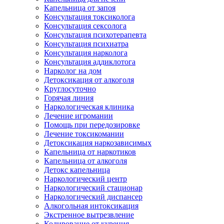
Капельница от запоя
Консультация токсиколога
Консультация сексолога
Консультация психотерапевта
Консультация психиатра
Консультация нарколога
Консультация аддиклотога
Нарколог на дом
Детоксикация от алкоголя
Круглосуточно
Горячая линия
Наркологическая клиника
Лечение игромании
Помощь при передозировке
Лечение токсикомании
Детоксикация наркозависимых
Капельница от наркотиков
Капельница от алкоголя
Детокс капельница
Наркологический центр
Наркологический стационар
Наркологический диспансер
Алкогольная интоксикация
Экстренное вытрезвление
Кодирование от курения