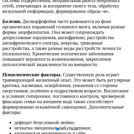
системы подкрепления, неправильная работа нейронных
сетей, отвечающих за восприятие своего тела, обработку
визуальной информации, формирование образа «я».
Болезни.
Дисморфофобия часто развивается на фоне
органических поражений головного мозга, включая разные
формы энцефалопатии. Она может сопровождать
депрессивные нарушения, шизофрению, расстройства
шизофренического спектра, неврозы, тревожные
расстройства, а также разные виды расстройств личности
(психопатии). Хронические психические заболевания
повышают вероятность возникновения, закрепления
патологической зацикленности на внешности.
Психологические факторы.
Существенную роль играет
травмирующий жизненный опыт. Это может быть регулярная
критика, насмешки, оскорбления, унижения со стороны
сверстников, особенно в подростковом возрасте. Воспитание
в условиях гиперопеки, постоянного контроля, чрезмерной
фиксации семьи на внешнем виде также способствует
формированию искажённой самооценки. Дополнительные
факторы:
дефицит безусловной любви;
нехватка эмоциональной поддержки;
хроническая неуверенность в себе;