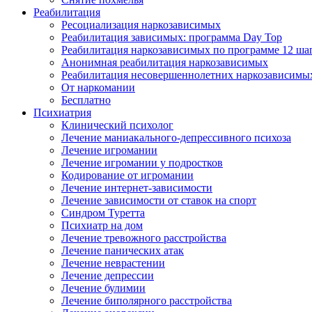
Реабилитация
Ресоциализация наркозависимых
Реабилитация зависимых: программа Day Top
Реабилитация наркозависимых по программе 12 ша
Анонимная реабилитация наркозависимых
Реабилитация несовершеннолетних наркозависимы
От наркомании
Бесплатно
Психиатрия
Клинический психолог
Лечение маниакального-депрессивного психоза
Лечение игромании
Лечение игромании у подростков
Кодирование от игромании
Лечение интернет-зависимости
Лечение зависимости от ставок на спорт
Синдром Туретта
Психиатр на дом
Лечение тревожного расстройства
Лечение панических атак
Лечение неврастении
Лечение депрессии
Лечение булимии
Лечение биполярного расстройства