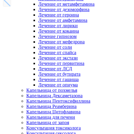
Лечение от метамфетамина
Лечение от дезоморфина
Лечение от героина
Лечение от амфетамина
Лечение от лирики
Лечение от кокаина
Лечение гипнозом
Лечение от мефедрона
Лечение от соли
Лечение от спайса
Лечение от экстази
Лечение от первитина
Лечение от ЛСД
Лечение от бутирата
Лечение от гашиша
Лечение от опиума
Капельница от похмелья
Капельница Дексаметазона
Капельница Пентоксифиллина
Капельница Реамберина
Капельница Цитофлавина
Капельница для печени
Капельница от запоя
Консультация токсиколога
Консультация сексолога