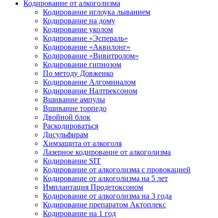
Кодирование от алкоголизма
Кодирование иглоука лыванием
Кодирование на дому
Кодирование уколом
Кодирование «Эспераль»
Кодирование «Аквилонг»
Кодирование «Вивитролом»
Кодирование гипнозом
По методу Довженко
Кодирование Алгоминалом
Кодирование Налтрексоном
Вшивание ампулы
Вшивание торпедо
Двойной блок
Раскодироваться
Дисульфирам
Химзащита от алкоголя
Лазерное кодирование от алкоголизма
Кодирование SIT
Кодирование от алкоголизма с провокацией
Кодирование от алкоголизма на 5 лет
Имплантация Продетоксоном
Кодирование от алкоголизма на 3 года
Кодирование препаратом Актоплекс
Кодирование на 1 год