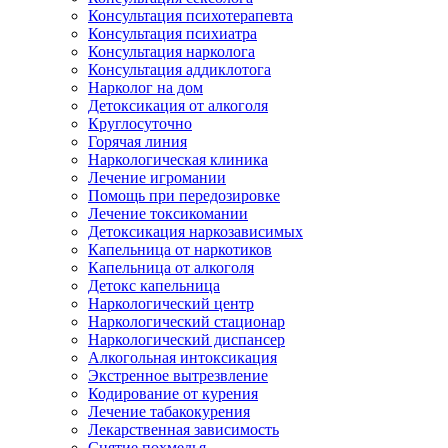
Консультация психотерапевта
Консультация психиатра
Консультация нарколога
Консультация аддиклотога
Нарколог на дом
Детоксикация от алкоголя
Круглосуточно
Горячая линия
Наркологическая клиника
Лечение игромании
Помощь при передозировке
Лечение токсикомании
Детоксикация наркозависимых
Капельница от наркотиков
Капельница от алкоголя
Детокс капельница
Наркологический центр
Наркологический стационар
Наркологический диспансер
Алкогольная интоксикация
Экстренное вытрезвление
Кодирование от курения
Лечение табакокурения
Лекарственная зависимость
Снятие похмелья