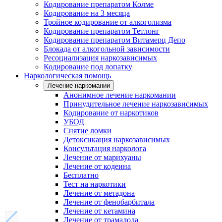
Кодирование препаратом Колме
Кодирование на 3 месяца
Тройное кодирование от алкоголизма
Кодирование препаратом Тетлонг
Кодирование препаратом Витамерц Депо
Блокада от алкогольной зависимости
Ресоциализация наркозависимых
Кодирование под лопатку
Наркологическая помощь
Лечение наркомании
Анонимное лечение наркомании
Принудительное лечение наркозависимых
Кодирование от наркотиков
УБОД
Снятие ломки
Детоксикация наркозависимых
Консультация нарколога
Лечение от марихуаны
Лечение от кодеина
Бесплатно
Тест на наркотики
Лечение от метадона
Лечение от фенобарбитала
Лечение от кетамина
Лечение от трамадола