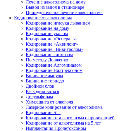
Лечение алкоголизма на дому
Вывод из запоя в стационаре
Принудительное лечение алкоголизма
Кодирование от алкоголизма
Кодирование иглоука лыванием
Кодирование на дому
Кодирование уколом
Кодирование «Эспераль»
Кодирование «Аквилонг»
Кодирование «Вивитролом»
Кодирование гипнозом
По методу Довженко
Кодирование Алгоминалом
Кодирование Налтрексоном
Вшивание ампулы
Вшивание торпедо
Двойной блок
Раскодироваться
Дисульфирам
Химзащита от алкоголя
Лазерное кодирование от алкоголизма
Кодирование SIT
Кодирование от алкоголизма с провокацией
Кодирование от алкоголизма на 5 лет
Имплантация Продетоксоном