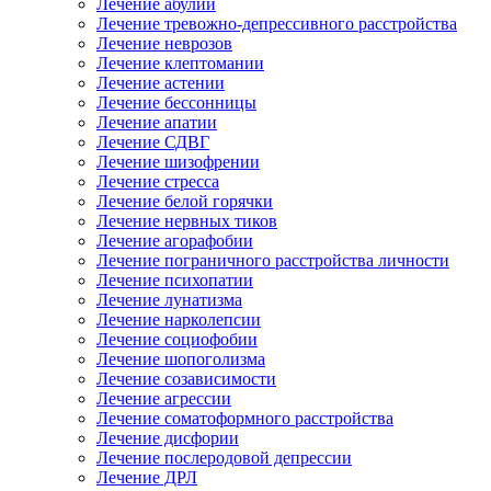
Лечение абулии
Лечение тревожно-депрессивного расстройства
Лечение неврозов
Лечение клептомании
Лечение астении
Лечение бессонницы
Лечение апатии
Лечение СДВГ
Лечение шизофрении
Лечение стресса
Лечение белой горячки
Лечение нервных тиков
Лечение агорафобии
Лечение пограничного расстройства личности
Лечение психопатии
Лечение лунатизма
Лечение нарколепсии
Лечение социофобии
Лечение шопоголизма
Лечение созависимости
Лечение агрессии
Лечение соматоформного расстройства
Лечение дисфории
Лечение послеродовой депрессии
Лечение ДРЛ