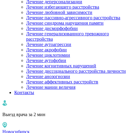
Лечение деперсонализации
Лечение избегающего расстройства
Лечение любовной зависимости
Лечение пассивно-агрессивного расстройства
Лечение синдрома нарушения памяти
Лечение дисморфофобии
Лечение генерализованного тревожного
расстройства
Лечение аутоагрессии
Лечение акрофобии
Лечение циклотимии
Лечение аутофобии
Лечение когнитивных нарушений
Лечение диссоциального расстройства личности
Лечение анозогнозии
Лечение аффективных расстройств
Лечение мании величия
Контакты
Выезд врача за 2 мин
Новосибирск