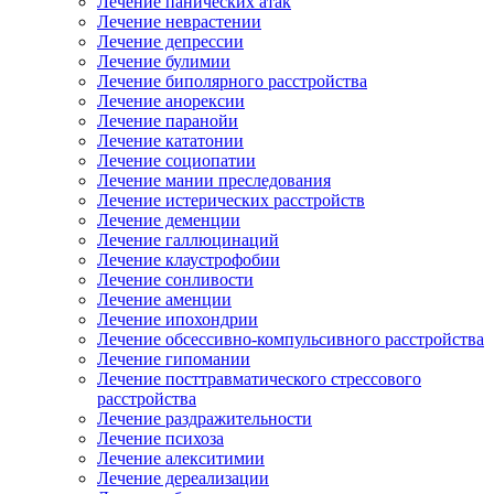
Лечение панических атак
Лечение неврастении
Лечение депрессии
Лечение булимии
Лечение биполярного расстройства
Лечение анорексии
Лечение паранойи
Лечение кататонии
Лечение социопатии
Лечение мании преследования
Лечение истерических расстройств
Лечение деменции
Лечение галлюцинаций
Лечение клаустрофобии
Лечение сонливости
Лечение аменции
Лечение ипохондрии
Лечение обсессивно-компульсивного расстройства
Лечение гипомании
Лечение посттравматического стрессового
расстройства
Лечение раздражительности
Лечение психоза
Лечение алекситимии
Лечение дереализации