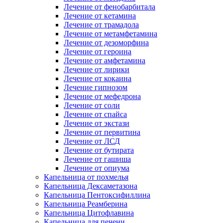
Лечение от фенобарбитала
Лечение от кетамина
Лечение от трамадола
Лечение от метамфетамина
Лечение от дезоморфина
Лечение от героина
Лечение от амфетамина
Лечение от лирики
Лечение от кокаина
Лечение гипнозом
Лечение от мефедрона
Лечение от соли
Лечение от спайса
Лечение от экстази
Лечение от первитина
Лечение от ЛСД
Лечение от бутирата
Лечение от гашиша
Лечение от опиума
Капельница от похмелья
Капельница Дексаметазона
Капельница Пентоксифиллина
Капельница Реамберина
Капельница Цитофлавина
Капельница для печени