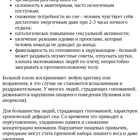
склонность к авантюрным, часто нелогичным
поступкам;
снижение потребности во сне - человек чувствует себя
достаточно энергичным даже при 2-3 часах ночного
отдыха;
патологическое повышение сексуальной активности;
увлечение разными идеями и проектами, которые
человек никогда не доводит до конца;
фамильярность по отношению к окружающим - больной
может раздавать неуместные советы, отпускать шутки,
хлопать малознакомых людей по плечу, непристойно
заигрывать к противоположному полу.
Больной плохо воспринимает любую критику или
возражения, в это случае он становится вспыльчивым и
раздражительным. У многих людей, страдающих гипоманией,
развиваются нарушения пищевого поведения (булимия или
анорексия).
Для большинства людей, страдающих гипоманией, характерен
хронический дефицит сна. Со временем это приводит к
переутомлению, ухудшению памяти и снижению
концентрации внимания. Нарушение пищевых привычек,
переедание могут стать причиной набора лишнего веса и даже
ожирения.