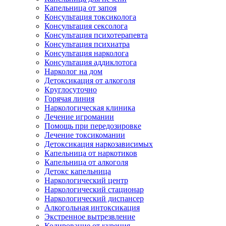
Капельница от запоя
Консультация токсиколога
Консультация сексолога
Консультация психотерапевта
Консультация психиатра
Консультация нарколога
Консультация аддиклотога
Нарколог на дом
Детоксикация от алкоголя
Круглосуточно
Горячая линия
Наркологическая клиника
Лечение игромании
Помощь при передозировке
Лечение токсикомании
Детоксикация наркозависимых
Капельница от наркотиков
Капельница от алкоголя
Детокс капельница
Наркологический центр
Наркологический стационар
Наркологический диспансер
Алкогольная интоксикация
Экстренное вытрезвление
Кодирование от курения