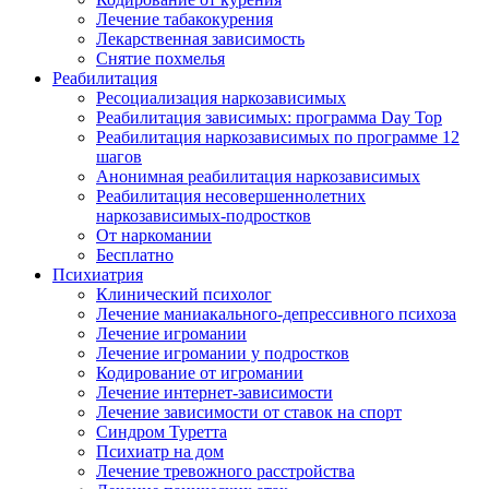
Лечение табакокурения
Лекарственная зависимость
Снятие похмелья
Реабилитация
Ресоциализация наркозависимых
Реабилитация зависимых: программа Day Top
Реабилитация наркозависимых по программе 12
шагов
Анонимная реабилитация наркозависимых
Реабилитация несовершеннолетних
наркозависимых-подростков
От наркомании
Бесплатно
Психиатрия
Клинический психолог
Лечение маниакального-депрессивного психоза
Лечение игромании
Лечение игромании у подростков
Кодирование от игромании
Лечение интернет-зависимости
Лечение зависимости от ставок на спорт
Синдром Туретта
Психиатр на дом
Лечение тревожного расстройства