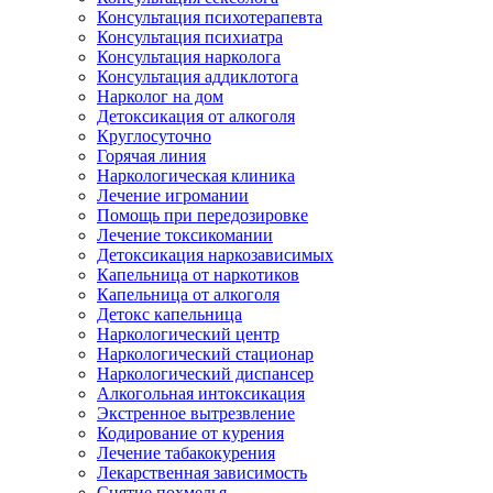
Консультация психотерапевта
Консультация психиатра
Консультация нарколога
Консультация аддиклотога
Нарколог на дом
Детоксикация от алкоголя
Круглосуточно
Горячая линия
Наркологическая клиника
Лечение игромании
Помощь при передозировке
Лечение токсикомании
Детоксикация наркозависимых
Капельница от наркотиков
Капельница от алкоголя
Детокс капельница
Наркологический центр
Наркологический стационар
Наркологический диспансер
Алкогольная интоксикация
Экстренное вытрезвление
Кодирование от курения
Лечение табакокурения
Лекарственная зависимость
Снятие похмелья