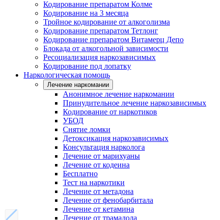
Кодирование препаратом Колме
Кодирование на 3 месяца
Тройное кодирование от алкоголизма
Кодирование препаратом Тетлонг
Кодирование препаратом Витамерц Депо
Блокада от алкогольной зависимости
Ресоциализация наркозависимых
Кодирование под лопатку
Наркологическая помощь
Лечение наркомании
Анонимное лечение наркомании
Принудительное лечение наркозависимых
Кодирование от наркотиков
УБОД
Снятие ломки
Детоксикация наркозависимых
Консультация нарколога
Лечение от марихуаны
Лечение от кодеина
Бесплатно
Тест на наркотики
Лечение от метадона
Лечение от фенобарбитала
Лечение от кетамина
Лечение от трамадола