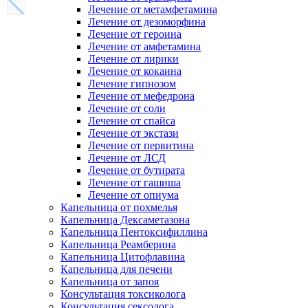
Лечение от метамфетамина
Лечение от дезоморфина
Лечение от героина
Лечение от амфетамина
Лечение от лирики
Лечение от кокаина
Лечение гипнозом
Лечение от мефедрона
Лечение от соли
Лечение от спайса
Лечение от экстази
Лечение от первитина
Лечение от ЛСД
Лечение от бутирата
Лечение от гашиша
Лечение от опиума
Капельница от похмелья
Капельница Дексаметазона
Капельница Пентоксифиллина
Капельница Реамберина
Капельница Цитофлавина
Капельница для печени
Капельница от запоя
Консультация токсиколога
Консультация сексолога