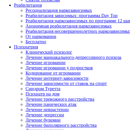
Реабилитация
Ресоциализация наркозависимых
Реабилитация зависимых: программа Day Top
Реабилитация наркозависимых по программе 12 ша
Анонимная реабилитация наркозависимых
Реабилитация несовершеннолетних наркозависимы
От наркомании
Бесплатно
Психиатрия
Клинический психолог
Лечение маниакального-депрессивного психоза
Лечение игромании
Лечение игромании у подростков
Кодирование от игромании
Лечение интернет-зависимости
Лечение зависимости от ставок на спорт
Синдром Туретта
Психиатр на дом
Лечение тревожного расстройства
Лечение панических атак
Лечение неврастении
Лечение депрессии
Лечение булимии
Лечение биполярного расстройства