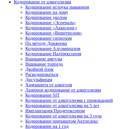
Кодирование от алкоголизма
Кодирование иглоука лыванием
Кодирование на дому
Кодирование уколом
Кодирование «Эспераль»
Кодирование «Аквилонг»
Кодирование «Вивитролом»
Кодирование гипнозом
По методу Довженко
Кодирование Алгоминалом
Кодирование Налтрексоном
Вшивание ампулы
Вшивание торпедо
Двойной блок
Раскодироваться
Дисульфирам
Химзащита от алкоголя
Лазерное кодирование от алкоголизма
Кодирование SIT
Кодирование от алкоголизма с провокацией
Кодирование от алкоголизма на 5 лет
Имплантация Продетоксоном
Кодирование от алкоголизма на 3 года
Кодирование препаратом Актоплекс
Кодирование на 1 год