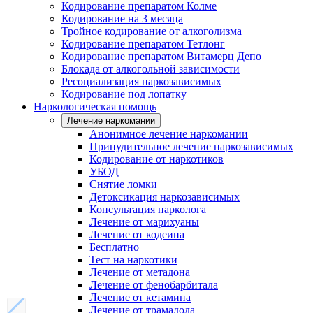
Кодирование препаратом Колме
Кодирование на 3 месяца
Тройное кодирование от алкоголизма
Кодирование препаратом Тетлонг
Кодирование препаратом Витамерц Депо
Блокада от алкогольной зависимости
Ресоциализация наркозависимых
Кодирование под лопатку
Наркологическая помощь
Лечение наркомании
Анонимное лечение наркомании
Принудительное лечение наркозависимых
Кодирование от наркотиков
УБОД
Снятие ломки
Детоксикация наркозависимых
Консультация нарколога
Лечение от марихуаны
Лечение от кодеина
Бесплатно
Тест на наркотики
Лечение от метадона
Лечение от фенобарбитала
Лечение от кетамина
Лечение от трамадола