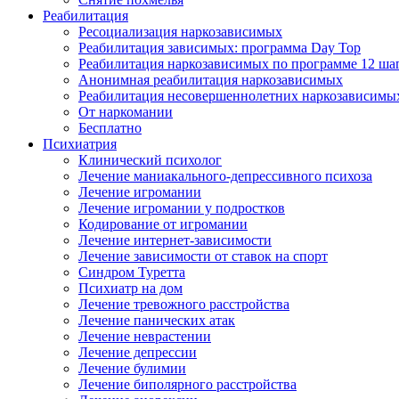
Реабилитация
Ресоциализация наркозависимых
Реабилитация зависимых: программа Day Top
Реабилитация наркозависимых по программе 12 ша
Анонимная реабилитация наркозависимых
Реабилитация несовершеннолетних наркозависимы
От наркомании
Бесплатно
Психиатрия
Клинический психолог
Лечение маниакального-депрессивного психоза
Лечение игромании
Лечение игромании у подростков
Кодирование от игромании
Лечение интернет-зависимости
Лечение зависимости от ставок на спорт
Синдром Туретта
Психиатр на дом
Лечение тревожного расстройства
Лечение панических атак
Лечение неврастении
Лечение депрессии
Лечение булимии
Лечение биполярного расстройства