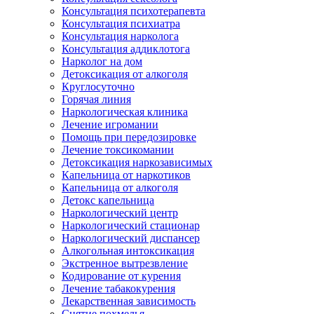
Консультация психотерапевта
Консультация психиатра
Консультация нарколога
Консультация аддиклотога
Нарколог на дом
Детоксикация от алкоголя
Круглосуточно
Горячая линия
Наркологическая клиника
Лечение игромании
Помощь при передозировке
Лечение токсикомании
Детоксикация наркозависимых
Капельница от наркотиков
Капельница от алкоголя
Детокс капельница
Наркологический центр
Наркологический стационар
Наркологический диспансер
Алкогольная интоксикация
Экстренное вытрезвление
Кодирование от курения
Лечение табакокурения
Лекарственная зависимость
Снятие похмелья