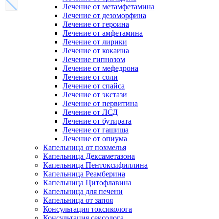
Лечение от метамфетамина
Лечение от дезоморфина
Лечение от героина
Лечение от амфетамина
Лечение от лирики
Лечение от кокаина
Лечение гипнозом
Лечение от мефедрона
Лечение от соли
Лечение от спайса
Лечение от экстази
Лечение от первитина
Лечение от ЛСД
Лечение от бутирата
Лечение от гашиша
Лечение от опиума
Капельница от похмелья
Капельница Дексаметазона
Капельница Пентоксифиллина
Капельница Реамберина
Капельница Цитофлавина
Капельница для печени
Капельница от запоя
Консультация токсиколога
Консультация сексолога