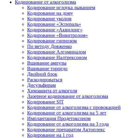
Кодирование от алкоголизма
Кодирование иглоука лыванием
Кодирование на дому
Кодирование уколом
Кодирование «Эспераль»
Кодирование «Аквилонг»
Кодирование «Вивитролом»
Кодирование гипнозом
По методу Довженко
Кодирование Алгоминалом
Кодирование Налтрексоном
Вшивание ампулы
Вшивание торпедо
Двойной блок
Раскодироваться
Дисульфирам
Химзащита от алкоголя
Лазерное кодирование от алкоголизма
Кодирование SIT
Кодирование от алкоголизма с провокацией
Кодирование от алкоголизма на 5 лет
Имплантация Продетоксоном
Кодирование от алкоголизма на 3 года
Кодирование препаратом Актоплекс
Кодирование на 1 год