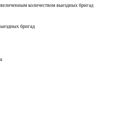
увеличенным количеством выездных бригад
выездных бригад
а