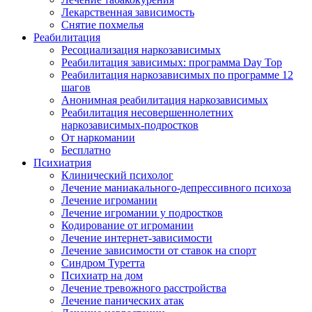
Лекарственная зависимость
Снятие похмелья
Реабилитация
Ресоциализация наркозависимых
Реабилитация зависимых: программа Day Top
Реабилитация наркозависимых по программе 12
шагов
Анонимная реабилитация наркозависимых
Реабилитация несовершеннолетних
наркозависимых-подростков
От наркомании
Бесплатно
Психиатрия
Клинический психолог
Лечение маниакального-депрессивного психоза
Лечение игромании
Лечение игромании у подростков
Кодирование от игромании
Лечение интернет-зависимости
Лечение зависимости от ставок на спорт
Синдром Туретта
Психиатр на дом
Лечение тревожного расстройства
Лечение панических атак