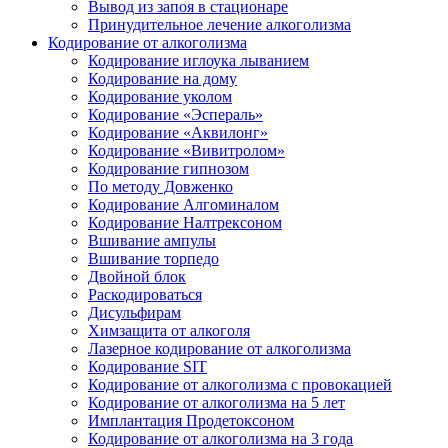
Вывод из запоя в стационаре
Принудительное лечение алкоголизма
Кодирование от алкоголизма
Кодирование иглоука лыванием
Кодирование на дому
Кодирование уколом
Кодирование «Эспераль»
Кодирование «Аквилонг»
Кодирование «Вивитролом»
Кодирование гипнозом
По методу Довженко
Кодирование Алгоминалом
Кодирование Налтрексоном
Вшивание ампулы
Вшивание торпедо
Двойной блок
Раскодироваться
Дисульфирам
Химзащита от алкоголя
Лазерное кодирование от алкоголизма
Кодирование SIT
Кодирование от алкоголизма с провокацией
Кодирование от алкоголизма на 5 лет
Имплантация Продетоксоном
Кодирование от алкоголизма на 3 года