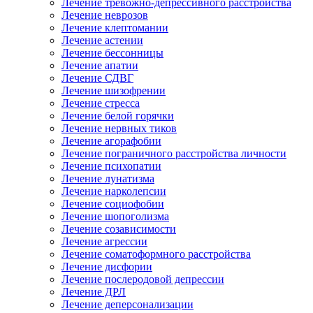
Лечение тревожно-депрессивного расстройства
Лечение неврозов
Лечение клептомании
Лечение астении
Лечение бессонницы
Лечение апатии
Лечение СДВГ
Лечение шизофрении
Лечение стресса
Лечение белой горячки
Лечение нервных тиков
Лечение агорафобии
Лечение пограничного расстройства личности
Лечение психопатии
Лечение лунатизма
Лечение нарколепсии
Лечение социофобии
Лечение шопоголизма
Лечение созависимости
Лечение агрессии
Лечение соматоформного расстройства
Лечение дисфории
Лечение послеродовой депрессии
Лечение ДРЛ
Лечение деперсонализации