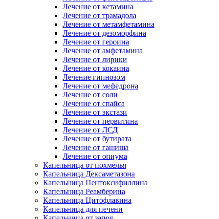
Лечение от кетамина
Лечение от трамадола
Лечение от метамфетамина
Лечение от дезоморфина
Лечение от героина
Лечение от амфетамина
Лечение от лирики
Лечение от кокаина
Лечение гипнозом
Лечение от мефедрона
Лечение от соли
Лечение от спайса
Лечение от экстази
Лечение от первитина
Лечение от ЛСД
Лечение от бутирата
Лечение от гашиша
Лечение от опиума
Капельница от похмелья
Капельница Дексаметазона
Капельница Пентоксифиллина
Капельница Реамберина
Капельница Цитофлавина
Капельница для печени
Капельница от запоя