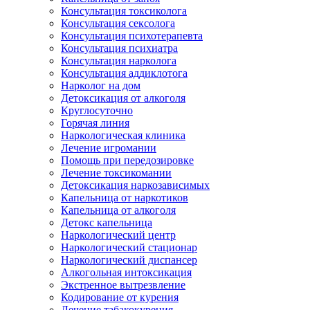
Консультация токсиколога
Консультация сексолога
Консультация психотерапевта
Консультация психиатра
Консультация нарколога
Консультация аддиклотога
Нарколог на дом
Детоксикация от алкоголя
Круглосуточно
Горячая линия
Наркологическая клиника
Лечение игромании
Помощь при передозировке
Лечение токсикомании
Детоксикация наркозависимых
Капельница от наркотиков
Капельница от алкоголя
Детокс капельница
Наркологический центр
Наркологический стационар
Наркологический диспансер
Алкогольная интоксикация
Экстренное вытрезвление
Кодирование от курения
Лечение табакокурения