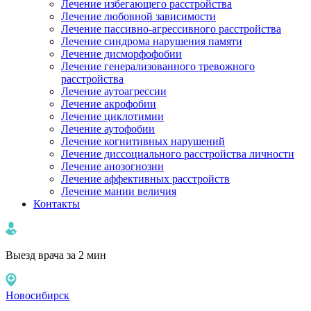
Лечение избегающего расстройства
Лечение любовной зависимости
Лечение пассивно-агрессивного расстройства
Лечение синдрома нарушения памяти
Лечение дисморфофобии
Лечение генерализованного тревожного
расстройства
Лечение аутоагрессии
Лечение акрофобии
Лечение циклотимии
Лечение аутофобии
Лечение когнитивных нарушений
Лечение диссоциального расстройства личности
Лечение анозогнозии
Лечение аффективных расстройств
Лечение мании величия
Контакты
Выезд врача за 2 мин
Новосибирск