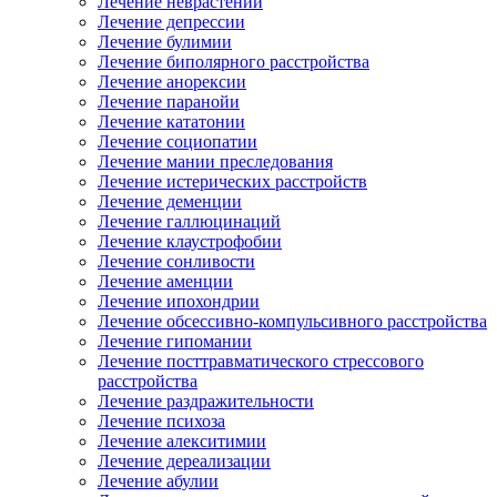
Лечение неврастении
Лечение депрессии
Лечение булимии
Лечение биполярного расстройства
Лечение анорексии
Лечение паранойи
Лечение кататонии
Лечение социопатии
Лечение мании преследования
Лечение истерических расстройств
Лечение деменции
Лечение галлюцинаций
Лечение клаустрофобии
Лечение сонливости
Лечение аменции
Лечение ипохондрии
Лечение обсессивно-компульсивного расстройства
Лечение гипомании
Лечение посттравматического стрессового
расстройства
Лечение раздражительности
Лечение психоза
Лечение алекситимии
Лечение дереализации
Лечение абулии