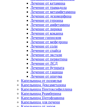
Лечение от кетамина
Лечение от трамадола
Лечение от метамфетамина
Лечение от дезоморфина
Лечение от героина
Лечение от амфетамина
Лечение от лирики
Лечение от кокаина
Лечение гипнозом
Лечение от мефедрона
Лечение от соли
Лечение от спайса
Лечение от экстази
Лечение от первитина
Лечение от ЛСД
Лечение от бутирата
Лечение от гашиша
Лечение от опиума
Капельница от похмелья
Капельница Дексаметазона
Капельница Пентоксифиллина
Капельница Реамберина
Капельница Цитофлавина
Капельница для печени
Капельница от запоя