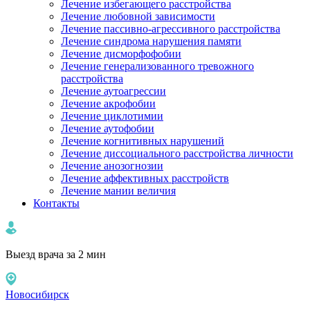
Лечение избегающего расстройства
Лечение любовной зависимости
Лечение пассивно-агрессивного расстройства
Лечение синдрома нарушения памяти
Лечение дисморфофобии
Лечение генерализованного тревожного
расстройства
Лечение аутоагрессии
Лечение акрофобии
Лечение циклотимии
Лечение аутофобии
Лечение когнитивных нарушений
Лечение диссоциального расстройства личности
Лечение анозогнозии
Лечение аффективных расстройств
Лечение мании величия
Контакты
Выезд врача за 2 мин
Новосибирск