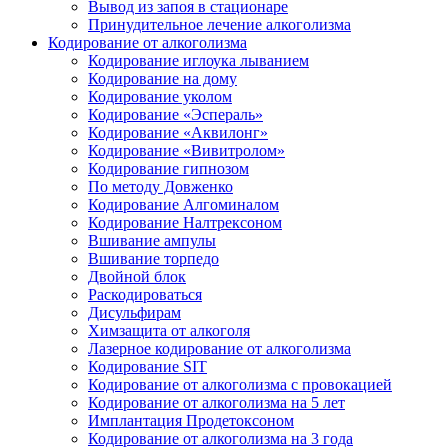
Вывод из запоя в стационаре
Принудительное лечение алкоголизма
Кодирование от алкоголизма
Кодирование иглоука лыванием
Кодирование на дому
Кодирование уколом
Кодирование «Эспераль»
Кодирование «Аквилонг»
Кодирование «Вивитролом»
Кодирование гипнозом
По методу Довженко
Кодирование Алгоминалом
Кодирование Налтрексоном
Вшивание ампулы
Вшивание торпедо
Двойной блок
Раскодироваться
Дисульфирам
Химзащита от алкоголя
Лазерное кодирование от алкоголизма
Кодирование SIT
Кодирование от алкоголизма с провокацией
Кодирование от алкоголизма на 5 лет
Имплантация Продетоксоном
Кодирование от алкоголизма на 3 года