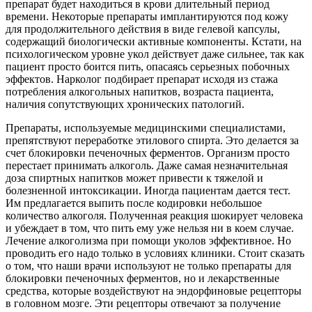
препарат будет находиться в крови длительный период
времени. Некоторые препараты имплантируются под кожу
для продолжительного действия в виде гелевой капсулы,
содержащий биологически активные компоненты. Кстати, на
психологическом уровне укол действует даже сильнее, так как
пациент просто боится пить, опасаясь серьезных побочных
эффектов. Нарколог подбирает препарат исходя из стажа
потребления алкогольных напитков, возраста пациента,
наличия сопутствующих хронических патологий.
Препараты, используемые медицинскими специалистами,
препятствуют переработке этилового спирта. Это делается за
счет блокировки печеночных ферментов. Организм просто
перестает принимать алкоголь. Даже самая незначительная
доза спиртных напитков может привести к тяжелой и
болезненной интоксикации. Иногда пациентам дается тест.
Им предлагается выпить после кодировки небольшое
количество алкоголя. Полученная реакция шокирует человека
и убеждает в том, что пить ему уже нельзя ни в коем случае.
Лечение алкоголизма при помощи уколов эффективное. Но
проводить его надо только в условиях клиники. Стоит сказать
о том, что наши врачи используют не только препараты для
блокировки печеночных ферментов, но и лекарственные
средства, которые воздействуют на эндорфиновые рецепторы
в головном мозге. Эти рецепторы отвечают за получение