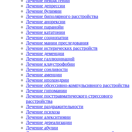
Лечение неврастении
Лечение депрессии
Лечение булимии
Лечение биполярного расстройства
Лечение анорексии
Лечение паранойи
Лечение кататонии
Лечение социопатии
Лечение мании преследования
Лечение истерических расстройств
Лечение деменции
Лечение галлюцинаций
Лечение клаустрофобии
Лечение сонливости
Лечение аменции
Лечение ипохондрии
Лечение обсессивно-компульсивного расстройства
Лечение гипомании
Лечение посттравматического стрессового
расстройства
Лечение раздражительности
Лечение психоза
Лечение алекситимии
Лечение дереализации
Лечение абулии