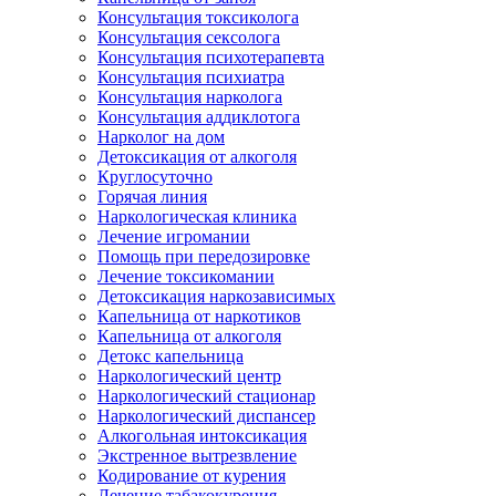
Консультация токсиколога
Консультация сексолога
Консультация психотерапевта
Консультация психиатра
Консультация нарколога
Консультация аддиклотога
Нарколог на дом
Детоксикация от алкоголя
Круглосуточно
Горячая линия
Наркологическая клиника
Лечение игромании
Помощь при передозировке
Лечение токсикомании
Детоксикация наркозависимых
Капельница от наркотиков
Капельница от алкоголя
Детокс капельница
Наркологический центр
Наркологический стационар
Наркологический диспансер
Алкогольная интоксикация
Экстренное вытрезвление
Кодирование от курения
Лечение табакокурения