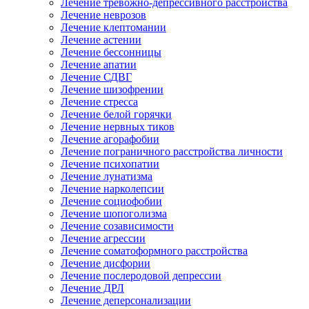
Лечение тревожно-депрессивного расстройства
Лечение неврозов
Лечение клептомании
Лечение астении
Лечение бессонницы
Лечение апатии
Лечение СДВГ
Лечение шизофрении
Лечение стресса
Лечение белой горячки
Лечение нервных тиков
Лечение агорафобии
Лечение пограничного расстройства личности
Лечение психопатии
Лечение лунатизма
Лечение нарколепсии
Лечение социофобии
Лечение шопоголизма
Лечение созависимости
Лечение агрессии
Лечение соматоформного расстройства
Лечение дисфории
Лечение послеродовой депрессии
Лечение ДРЛ
Лечение деперсонализации