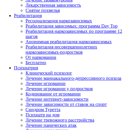
Лекарственная зависимость
Снятие похмелья
Реабилитация
Ресоциализация наркозависимых
Реабилитация зависимых: программа Day Top
Реабилитация наркозависимых по программе 12
шагов
Анонимная реабилитация наркозависимых
Реабилитация несовершеннолетних
наркозависимых-подростков
От наркомании
Бесплатно
Психиатрия
Клинический психолог
Лечение маниакального-депрессивного психоза
Лечение игромании
Лечение игромании у подростков
Кодирование от игромании
Лечение интернет-зависимости
Лечение зависимости от ставок на спорт
Синдром Туретта
Психиатр на дом
Лечение тревожного расстройства
Лечение панических атак