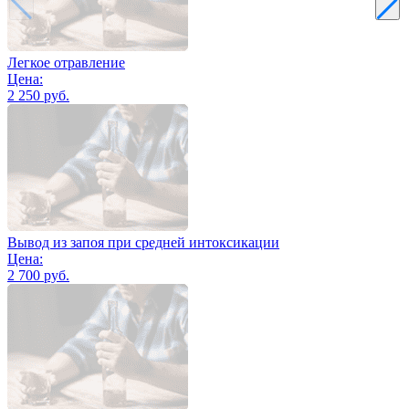
Легкое отравление
Цена:
2 250 руб.
Вывод из запоя при средней интоксикации
Цена:
2 700 руб.