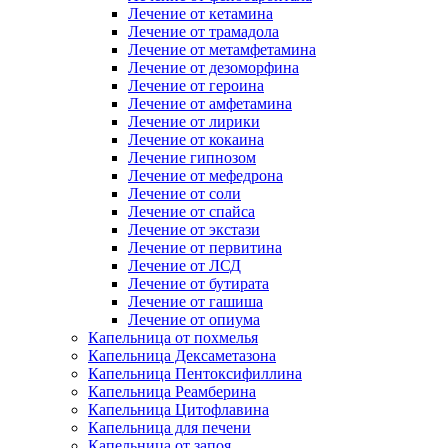
Лечение от кетамина
Лечение от трамадола
Лечение от метамфетамина
Лечение от дезоморфина
Лечение от героина
Лечение от амфетамина
Лечение от лирики
Лечение от кокаина
Лечение гипнозом
Лечение от мефедрона
Лечение от соли
Лечение от спайса
Лечение от экстази
Лечение от первитина
Лечение от ЛСД
Лечение от бутирата
Лечение от гашиша
Лечение от опиума
Капельница от похмелья
Капельница Дексаметазона
Капельница Пентоксифиллина
Капельница Реамберина
Капельница Цитофлавина
Капельница для печени
Капельница от запоя