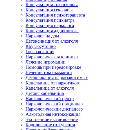
Консультация токсиколога
Консультация сексолога
Консультация психотерапевта
Консультация психиатра
Консультация нарколога
Консультация аддиклотога
Нарколог на дом
Детоксикация от алкоголя
Круглосуточно
Горячая линия
Наркологическая клиника
Лечение игромании
Помощь при передозировке
Лечение токсикомании
Детоксикация наркозависимых
Капельница от наркотиков
Капельница от алкоголя
Детокс капельница
Наркологический центр
Наркологический стационар
Наркологический диспансер
Алкогольная интоксикация
Экстренное вытрезвление
Кодирование от курения
Лечение табакокурения