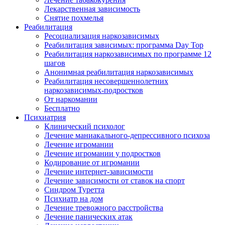
Лекарственная зависимость
Снятие похмелья
Реабилитация
Ресоциализация наркозависимых
Реабилитация зависимых: программа Day Top
Реабилитация наркозависимых по программе 12
шагов
Анонимная реабилитация наркозависимых
Реабилитация несовершеннолетних
наркозависимых-подростков
От наркомании
Бесплатно
Психиатрия
Клинический психолог
Лечение маниакального-депрессивного психоза
Лечение игромании
Лечение игромании у подростков
Кодирование от игромании
Лечение интернет-зависимости
Лечение зависимости от ставок на спорт
Синдром Туретта
Психиатр на дом
Лечение тревожного расстройства
Лечение панических атак