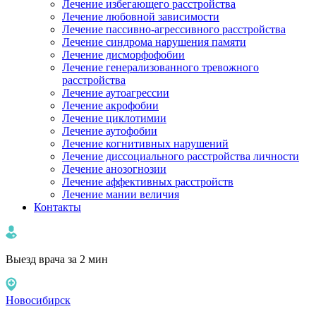
Лечение избегающего расстройства
Лечение любовной зависимости
Лечение пассивно-агрессивного расстройства
Лечение синдрома нарушения памяти
Лечение дисморфофобии
Лечение генерализованного тревожного
расстройства
Лечение аутоагрессии
Лечение акрофобии
Лечение циклотимии
Лечение аутофобии
Лечение когнитивных нарушений
Лечение диссоциального расстройства личности
Лечение анозогнозии
Лечение аффективных расстройств
Лечение мании величия
Контакты
Выезд врача за 2 мин
Новосибирск