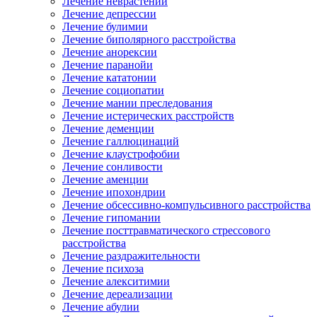
Лечение неврастении
Лечение депрессии
Лечение булимии
Лечение биполярного расстройства
Лечение анорексии
Лечение паранойи
Лечение кататонии
Лечение социопатии
Лечение мании преследования
Лечение истерических расстройств
Лечение деменции
Лечение галлюцинаций
Лечение клаустрофобии
Лечение сонливости
Лечение аменции
Лечение ипохондрии
Лечение обсессивно-компульсивного расстройства
Лечение гипомании
Лечение посттравматического стрессового
расстройства
Лечение раздражительности
Лечение психоза
Лечение алекситимии
Лечение дереализации
Лечение абулии