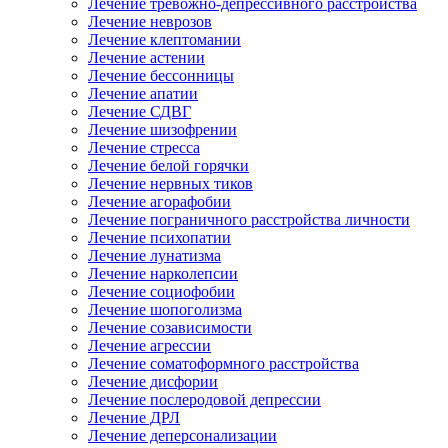
Лечение тревожно-депрессивного расстройства
Лечение неврозов
Лечение клептомании
Лечение астении
Лечение бессонницы
Лечение апатии
Лечение СДВГ
Лечение шизофрении
Лечение стресса
Лечение белой горячки
Лечение нервных тиков
Лечение агорафобии
Лечение пограничного расстройства личности
Лечение психопатии
Лечение лунатизма
Лечение нарколепсии
Лечение социофобии
Лечение шопоголизма
Лечение созависимости
Лечение агрессии
Лечение соматоформного расстройства
Лечение дисфории
Лечение послеродовой депрессии
Лечение ДРЛ
Лечение деперсонализации