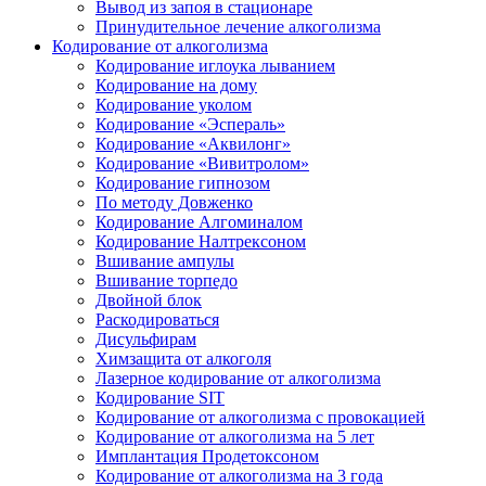
Вывод из запоя в стационаре
Принудительное лечение алкоголизма
Кодирование от алкоголизма
Кодирование иглоука лыванием
Кодирование на дому
Кодирование уколом
Кодирование «Эспераль»
Кодирование «Аквилонг»
Кодирование «Вивитролом»
Кодирование гипнозом
По методу Довженко
Кодирование Алгоминалом
Кодирование Налтрексоном
Вшивание ампулы
Вшивание торпедо
Двойной блок
Раскодироваться
Дисульфирам
Химзащита от алкоголя
Лазерное кодирование от алкоголизма
Кодирование SIT
Кодирование от алкоголизма с провокацией
Кодирование от алкоголизма на 5 лет
Имплантация Продетоксоном
Кодирование от алкоголизма на 3 года