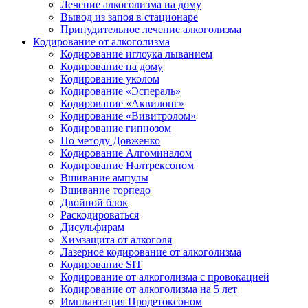
Лечение алкоголизма на дому
Вывод из запоя в стационаре
Принудительное лечение алкоголизма
Кодирование от алкоголизма
Кодирование иглоука лыванием
Кодирование на дому
Кодирование уколом
Кодирование «Эспераль»
Кодирование «Аквилонг»
Кодирование «Вивитролом»
Кодирование гипнозом
По методу Довженко
Кодирование Алгоминалом
Кодирование Налтрексоном
Вшивание ампулы
Вшивание торпедо
Двойной блок
Раскодироваться
Дисульфирам
Химзащита от алкоголя
Лазерное кодирование от алкоголизма
Кодирование SIT
Кодирование от алкоголизма с провокацией
Кодирование от алкоголизма на 5 лет
Имплантация Продетоксоном