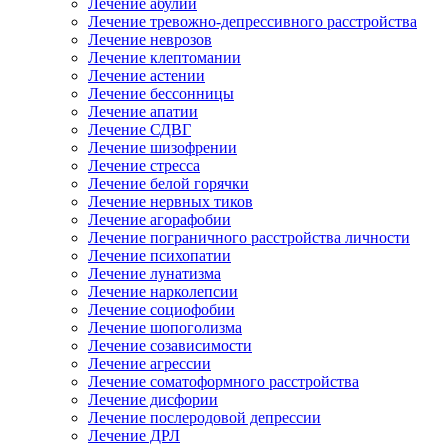
Лечение абулии
Лечение тревожно-депрессивного расстройства
Лечение неврозов
Лечение клептомании
Лечение астении
Лечение бессонницы
Лечение апатии
Лечение СДВГ
Лечение шизофрении
Лечение стресса
Лечение белой горячки
Лечение нервных тиков
Лечение агорафобии
Лечение пограничного расстройства личности
Лечение психопатии
Лечение лунатизма
Лечение нарколепсии
Лечение социофобии
Лечение шопоголизма
Лечение созависимости
Лечение агрессии
Лечение соматоформного расстройства
Лечение дисфории
Лечение послеродовой депрессии
Лечение ДРЛ