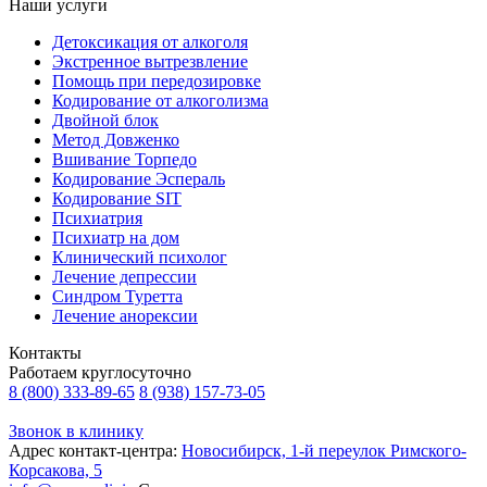
Наши услуги
Детоксикация от алкоголя
Экстренное вытрезвление
Помощь при передозировке
Кодирование от алкоголизма
Двойной блок
Метод Довженко
Вшивание Торпедо
Кодирование Эспераль
Кодирование SIT
Психиатрия
Психиатр на дом
Клинический психолог
Лечение депрессии
Синдром Туретта
Лечение анорексии
Контакты
Работаем круглосуточно
8 (800) 333-89-65
8 (938) 157-73-05
Звонок в клинику
Адрес контакт-центра:
Новосибирск, 1-й переулок Римского-
Корсакова, 5