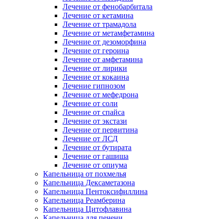
Лечение от фенобарбитала
Лечение от кетамина
Лечение от трамадола
Лечение от метамфетамина
Лечение от дезоморфина
Лечение от героина
Лечение от амфетамина
Лечение от лирики
Лечение от кокаина
Лечение гипнозом
Лечение от мефедрона
Лечение от соли
Лечение от спайса
Лечение от экстази
Лечение от первитина
Лечение от ЛСД
Лечение от бутирата
Лечение от гашиша
Лечение от опиума
Капельница от похмелья
Капельница Дексаметазона
Капельница Пентоксифиллина
Капельница Реамберина
Капельница Цитофлавина
Капельница для печени