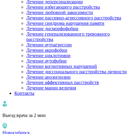
Лечение деперсонализации
Лечение избегающего расстройства
Лечение любовной зависимости
Лечение пассивно-агрессивного расстройства
Лечение синдрома нарушения памяти
Лечение дисморфофобии
Лечение генерализованного тревожного
расстройства
Лечение аутоагрессии
Лечение акрофобии
Лечение циклотимии
Лечение аутофобии
Лечение когнитивных нарушений
Лечение диссоциального расстройства личности
Лечение анозогнозии
Лечение аффективных расстройств
Лечение мании величия
Контакты
Выезд врача за 2 мин
Новосибирск