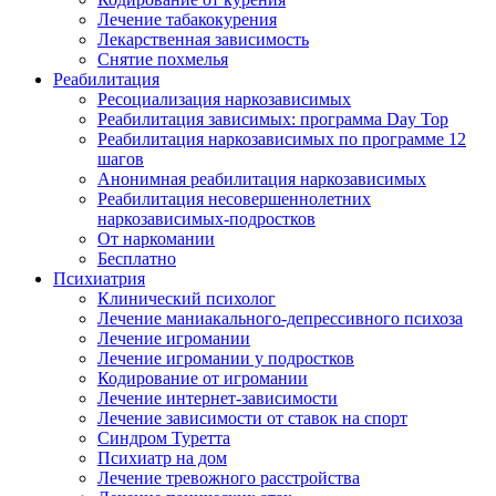
Лечение табакокурения
Лекарственная зависимость
Снятие похмелья
Реабилитация
Ресоциализация наркозависимых
Реабилитация зависимых: программа Day Top
Реабилитация наркозависимых по программе 12
шагов
Анонимная реабилитация наркозависимых
Реабилитация несовершеннолетних
наркозависимых-подростков
От наркомании
Бесплатно
Психиатрия
Клинический психолог
Лечение маниакального-депрессивного психоза
Лечение игромании
Лечение игромании у подростков
Кодирование от игромании
Лечение интернет-зависимости
Лечение зависимости от ставок на спорт
Синдром Туретта
Психиатр на дом
Лечение тревожного расстройства