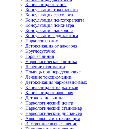
Капельница от запоя
Консультация токсиколога
Консультация сексолога
Консультация психотерапевта
Консультация психиатра
Консультация нарколога
Консультация аддиклотога
Нарколог на дом
Детоксикация от алкоголя
Круглосуточно
Горячая линия
Наркологическая клиника
Лечение игромании
Помощь при передозировке
Лечение токсикомании
Детоксикация наркозависимых
Капельница от наркотиков
Капельница от алкоголя
Детокс капельница
Наркологический центр
Наркологический стационар
Наркологический диспансер
Алкогольная интоксикация
Экстренное вытрезвление
Кодирование от курения