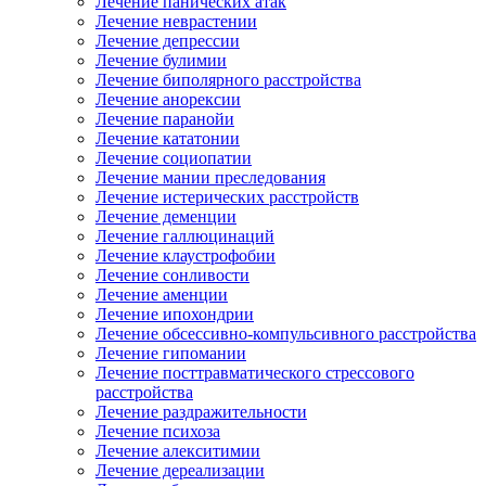
Лечение панических атак
Лечение неврастении
Лечение депрессии
Лечение булимии
Лечение биполярного расстройства
Лечение анорексии
Лечение паранойи
Лечение кататонии
Лечение социопатии
Лечение мании преследования
Лечение истерических расстройств
Лечение деменции
Лечение галлюцинаций
Лечение клаустрофобии
Лечение сонливости
Лечение аменции
Лечение ипохондрии
Лечение обсессивно-компульсивного расстройства
Лечение гипомании
Лечение посттравматического стрессового
расстройства
Лечение раздражительности
Лечение психоза
Лечение алекситимии
Лечение дереализации