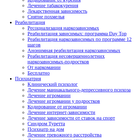
Лечение табакокурения
Лекарственная зависимость
Снятие похмелья
Реабилитация
Ресоциализация наркозависимых
Реабилитация зависимых: программа Day Top
Реабилитация наркозависимых по программе 12
шагов
Анонимная реабилитация наркозависимых
Реабилитация несовершеннолетних
наркозависимых-подростков
От наркомании
Бесплатно
Психиатрия
Клинический психолог
Лечение маниакального-депрессивного психоза
Лечение игромании
Лечение игромании у подростков
Кодирование от игромании
Лечение интернет-зависимости
Лечение зависимости от ставок на спорт
Синдром Туретта
Психиатр на дом
Лечение тревожного расстройства