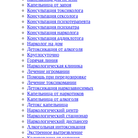
Капельница от запоя
Консультация токсиколога
Консультация сексолога
Консультация психотерапевта
Консультация психиатра
Консультация нарколога
Консультация аддиклотога
Нарколог на дом
Детоксикация от алкоголя
Круглосуточно
Горячая линия
Наркологическая клиника
Лечение игромании
Помощь при передозировке
Лечение токсикомании
Детоксикация наркозависимых
Капельница от наркотиков
Капельница от алкоголя
Детокс капельница
Наркологический центр
Наркологический стационар
Наркологический диспансер
Алкогольная интоксикация
Экстренное вытрезвление
Кодирование от курения