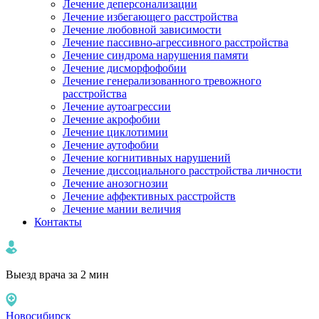
Лечение деперсонализации
Лечение избегающего расстройства
Лечение любовной зависимости
Лечение пассивно-агрессивного расстройства
Лечение синдрома нарушения памяти
Лечение дисморфофобии
Лечение генерализованного тревожного
расстройства
Лечение аутоагрессии
Лечение акрофобии
Лечение циклотимии
Лечение аутофобии
Лечение когнитивных нарушений
Лечение диссоциального расстройства личности
Лечение анозогнозии
Лечение аффективных расстройств
Лечение мании величия
Контакты
Выезд врача за 2 мин
Новосибирск