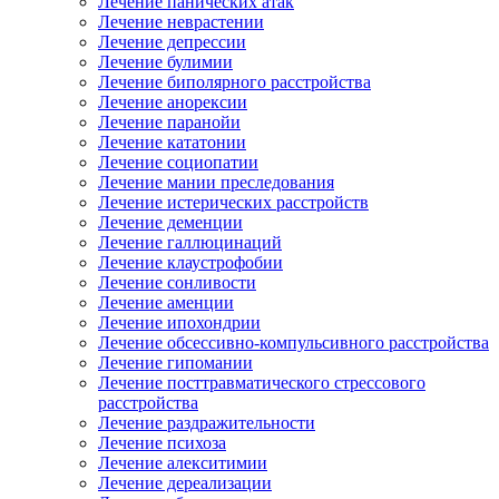
Лечение панических атак
Лечение неврастении
Лечение депрессии
Лечение булимии
Лечение биполярного расстройства
Лечение анорексии
Лечение паранойи
Лечение кататонии
Лечение социопатии
Лечение мании преследования
Лечение истерических расстройств
Лечение деменции
Лечение галлюцинаций
Лечение клаустрофобии
Лечение сонливости
Лечение аменции
Лечение ипохондрии
Лечение обсессивно-компульсивного расстройства
Лечение гипомании
Лечение посттравматического стрессового
расстройства
Лечение раздражительности
Лечение психоза
Лечение алекситимии
Лечение дереализации