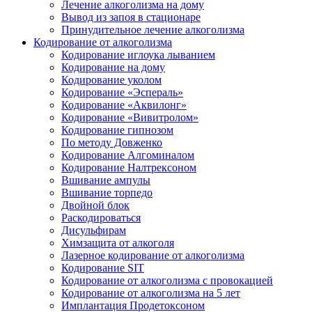
Лечение алкоголизма на дому
Вывод из запоя в стационаре
Принудительное лечение алкоголизма
Кодирование от алкоголизма
Кодирование иглоука лыванием
Кодирование на дому
Кодирование уколом
Кодирование «Эспераль»
Кодирование «Аквилонг»
Кодирование «Вивитролом»
Кодирование гипнозом
По методу Довженко
Кодирование Алгоминалом
Кодирование Налтрексоном
Вшивание ампулы
Вшивание торпедо
Двойной блок
Раскодироваться
Дисульфирам
Химзащита от алкоголя
Лазерное кодирование от алкоголизма
Кодирование SIT
Кодирование от алкоголизма с провокацией
Кодирование от алкоголизма на 5 лет
Имплантация Продетоксоном