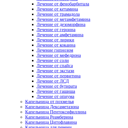
Лечение от фенобарбитала
Лечение от кетамина
Лечение от трамадола
Лечение от метамфетамина
Лечение от дезоморфина
Лечение от героина
Лечение от амфетамина
Лечение от лирики
Лечение от кокаина
Лечение гипнозом
Лечение от мефедрона
Лечение от соли
Лечение от спайса
Лечение от экстази
Лечение от первитина
Лечение от ЛСД
Лечение от бутирата
Лечение от гашиша
Лечение от опиума
Капельница от похмелья
Капельница Дексаметазона
Капельница Пентоксифиллина
Капельница Реамберина
Капельница Цитофлавина
Капельница для печени