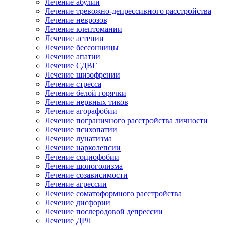
Лечение абулии
Лечение тревожно-депрессивного расстройства
Лечение неврозов
Лечение клептомании
Лечение астении
Лечение бессонницы
Лечение апатии
Лечение СДВГ
Лечение шизофрении
Лечение стресса
Лечение белой горячки
Лечение нервных тиков
Лечение агорафобии
Лечение пограничного расстройства личности
Лечение психопатии
Лечение лунатизма
Лечение нарколепсии
Лечение социофобии
Лечение шопоголизма
Лечение созависимости
Лечение агрессии
Лечение соматоформного расстройства
Лечение дисфории
Лечение послеродовой депрессии
Лечение ДРЛ