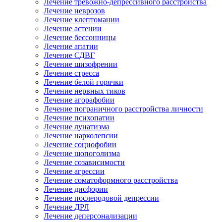
Лечение тревожно-депрессивного расстройства
Лечение неврозов
Лечение клептомании
Лечение астении
Лечение бессонницы
Лечение апатии
Лечение СДВГ
Лечение шизофрении
Лечение стресса
Лечение белой горячки
Лечение нервных тиков
Лечение агорафобии
Лечение пограничного расстройства личности
Лечение психопатии
Лечение лунатизма
Лечение нарколепсии
Лечение социофобии
Лечение шопоголизма
Лечение созависимости
Лечение агрессии
Лечение соматоформного расстройства
Лечение дисфории
Лечение послеродовой депрессии
Лечение ДРЛ
Лечение деперсонализации