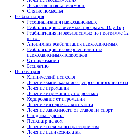
Лекарственная зависимость
Снятие похмелья
Реабилитация
Ресоциализация наркозависимых
Реабилитация зависимых: программа Day Top
Реабилитация наркозависимых по программе 12
шагов
Анонимная реабилитация наркозависимых
Реабилитация несовершеннолетних
наркозависимых-подростков
От наркомании
Бесплатно
Психиатрия
Клинический психолог
Лечение маниакального-депрессивного психоза
Лечение игромании
Лечение игромании у подростков
Кодирование от игромании
Лечение интернет-зависимости
Лечение зависимости от ставок на спорт
Синдром Туретта
Психиатр на дом
Лечение тревожного расстройства
Лечение панических атак