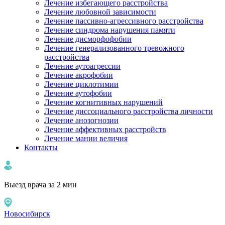
Лечение избегающего расстройства
Лечение любовной зависимости
Лечение пассивно-агрессивного расстройства
Лечение синдрома нарушения памяти
Лечение дисморфофобии
Лечение генерализованного тревожного
расстройства
Лечение аутоагрессии
Лечение акрофобии
Лечение циклотимии
Лечение аутофобии
Лечение когнитивных нарушений
Лечение диссоциального расстройства личности
Лечение анозогнозии
Лечение аффективных расстройств
Лечение мании величия
Контакты
Выезд врача за 2 мин
Новосибирск