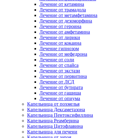
Лечение от кетамина
Лечение от трамадола
Лечение от метамфетамина
Лечение от дезоморфина
Лечение от героина
Лечение от амфетамина
Лечение от лирики
Лечение от кокаина
Лечение гипнозом
Лечение от мефедрона
Лечение от соли
Лечение от спайса
Лечение от экстази
Лечение от первитина
Лечение от ЛСД
Лечение от бутирата
Лечение от гашиша
Лечение от опиума
Капельница от похмелья
Капельница Дексаметазона
Капельница Пентоксифиллина
Капельница Реамберина
Капельница Цитофлавина
Капельница для печени
Капельница от запоя