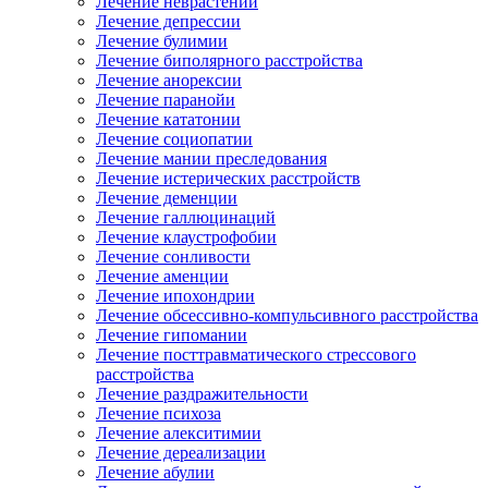
Лечение неврастении
Лечение депрессии
Лечение булимии
Лечение биполярного расстройства
Лечение анорексии
Лечение паранойи
Лечение кататонии
Лечение социопатии
Лечение мании преследования
Лечение истерических расстройств
Лечение деменции
Лечение галлюцинаций
Лечение клаустрофобии
Лечение сонливости
Лечение аменции
Лечение ипохондрии
Лечение обсессивно-компульсивного расстройства
Лечение гипомании
Лечение посттравматического стрессового
расстройства
Лечение раздражительности
Лечение психоза
Лечение алекситимии
Лечение дереализации
Лечение абулии