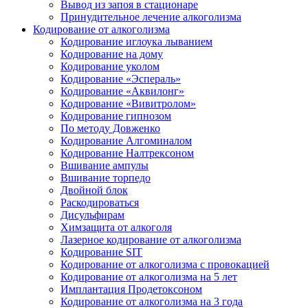
Вывод из запоя в стационаре
Принудительное лечение алкоголизма
Кодирование от алкоголизма
Кодирование иглоука лыванием
Кодирование на дому
Кодирование уколом
Кодирование «Эспераль»
Кодирование «Аквилонг»
Кодирование «Вивитролом»
Кодирование гипнозом
По методу Довженко
Кодирование Алгоминалом
Кодирование Налтрексоном
Вшивание ампулы
Вшивание торпедо
Двойной блок
Раскодироваться
Дисульфирам
Химзащита от алкоголя
Лазерное кодирование от алкоголизма
Кодирование SIT
Кодирование от алкоголизма с провокацией
Кодирование от алкоголизма на 5 лет
Имплантация Продетоксоном
Кодирование от алкоголизма на 3 года