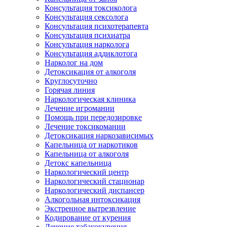
Консультация токсиколога
Консультация сексолога
Консультация психотерапевта
Консультация психиатра
Консультация нарколога
Консультация аддиклотога
Нарколог на дом
Детоксикация от алкоголя
Круглосуточно
Горячая линия
Наркологическая клиника
Лечение игромании
Помощь при передозировке
Лечение токсикомании
Детоксикация наркозависимых
Капельница от наркотиков
Капельница от алкоголя
Детокс капельница
Наркологический центр
Наркологический стационар
Наркологический диспансер
Алкогольная интоксикация
Экстренное вытрезвление
Кодирование от курения
Лечение табакокурения