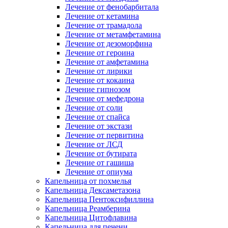
Лечение от фенобарбитала
Лечение от кетамина
Лечение от трамадола
Лечение от метамфетамина
Лечение от дезоморфина
Лечение от героина
Лечение от амфетамина
Лечение от лирики
Лечение от кокаина
Лечение гипнозом
Лечение от мефедрона
Лечение от соли
Лечение от спайса
Лечение от экстази
Лечение от первитина
Лечение от ЛСД
Лечение от бутирата
Лечение от гашиша
Лечение от опиума
Капельница от похмелья
Капельница Дексаметазона
Капельница Пентоксифиллина
Капельница Реамберина
Капельница Цитофлавина
Капельница для печени