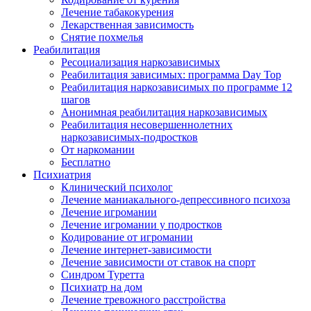
Лечение табакокурения
Лекарственная зависимость
Снятие похмелья
Реабилитация
Ресоциализация наркозависимых
Реабилитация зависимых: программа Day Top
Реабилитация наркозависимых по программе 12
шагов
Анонимная реабилитация наркозависимых
Реабилитация несовершеннолетних
наркозависимых-подростков
От наркомании
Бесплатно
Психиатрия
Клинический психолог
Лечение маниакального-депрессивного психоза
Лечение игромании
Лечение игромании у подростков
Кодирование от игромании
Лечение интернет-зависимости
Лечение зависимости от ставок на спорт
Синдром Туретта
Психиатр на дом
Лечение тревожного расстройства