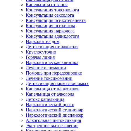
Капельница от запоя
Консультация токсиколога
Консультация сексолога
Консультация психотерапевта
Консультация психиатра
Консультация нарколога
Консультация аддиклотога
Нарколог на дом
Детоксикация от алкоголя
Круглосуточно
Горячая линия
Наркологическая клиника
Лечение игромании
Помощь при передозировке
Лечение токсикомании
Детоксикация наркозависимых
Капельница от наркотиков
Капельница от алкоголя
Детокс капельница
Наркологический центр
Наркологический стационар
Наркологический диспансер
Алкогольная интоксикация
Экстренное вытрезвление
Кодирование от курения