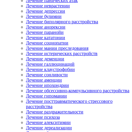
Лечение панических атак
Лечение неврастении
Лечение депрессии
Лечение булимии
Лечение биполярного расстройства
Лечение анорексии
Лечение паранойи
Лечение кататонии
Лечение социопатии
Лечение мании преследования
Лечение истерических расстройств
Лечение деменции
Лечение галлюцинаций
Лечение клаустрофобии
Лечение сонливости
Лечение аменции
Лечение ипохондрии
Лечение обсессивно-компульсивного расстройства
Лечение гипомании
Лечение посттравматического стрессового
расстройства
Лечение раздражительности
Лечение психоза
Лечение алекситимии
Лечение дереализации