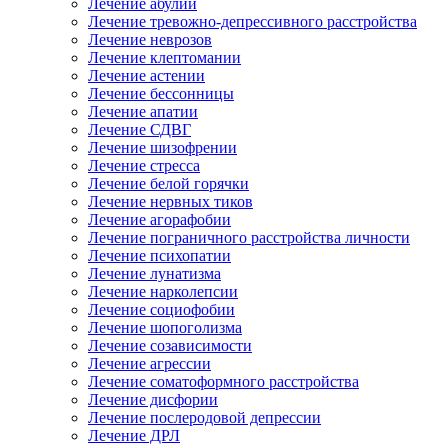
Лечение абулии
Лечение тревожно-депрессивного расстройства
Лечение неврозов
Лечение клептомании
Лечение астении
Лечение бессонницы
Лечение апатии
Лечение СДВГ
Лечение шизофрении
Лечение стресса
Лечение белой горячки
Лечение нервных тиков
Лечение агорафобии
Лечение пограничного расстройства личности
Лечение психопатии
Лечение лунатизма
Лечение нарколепсии
Лечение социофобии
Лечение шопоголизма
Лечение созависимости
Лечение агрессии
Лечение соматоформного расстройства
Лечение дисфории
Лечение послеродовой депрессии
Лечение ДРЛ