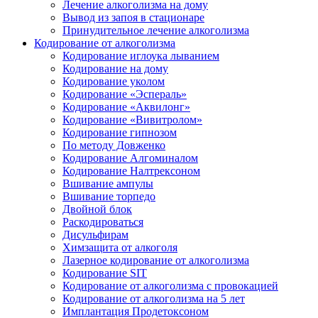
Лечение алкоголизма на дому
Вывод из запоя в стационаре
Принудительное лечение алкоголизма
Кодирование от алкоголизма
Кодирование иглоука лыванием
Кодирование на дому
Кодирование уколом
Кодирование «Эспераль»
Кодирование «Аквилонг»
Кодирование «Вивитролом»
Кодирование гипнозом
По методу Довженко
Кодирование Алгоминалом
Кодирование Налтрексоном
Вшивание ампулы
Вшивание торпедо
Двойной блок
Раскодироваться
Дисульфирам
Химзащита от алкоголя
Лазерное кодирование от алкоголизма
Кодирование SIT
Кодирование от алкоголизма с провокацией
Кодирование от алкоголизма на 5 лет
Имплантация Продетоксоном