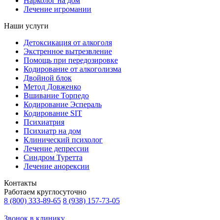
Нарколог на дом
Лечение игромании
Наши услуги
Детоксикация от алкоголя
Экстренное вытрезвление
Помощь при передозировке
Кодирование от алкоголизма
Двойной блок
Метод Довженко
Вшивание Торпедо
Кодирование Эспераль
Кодирование SIT
Психиатрия
Психиатр на дом
Клинический психолог
Лечение депрессии
Синдром Туретта
Лечение анорексии
Контакты
Работаем круглосуточно
8 (800) 333-89-65
8 (938) 157-73-05
Звонок в клинику