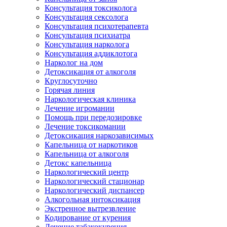
Консультация токсиколога
Консультация сексолога
Консультация психотерапевта
Консультация психиатра
Консультация нарколога
Консультация аддиклотога
Нарколог на дом
Детоксикация от алкоголя
Круглосуточно
Горячая линия
Наркологическая клиника
Лечение игромании
Помощь при передозировке
Лечение токсикомании
Детоксикация наркозависимых
Капельница от наркотиков
Капельница от алкоголя
Детокс капельница
Наркологический центр
Наркологический стационар
Наркологический диспансер
Алкогольная интоксикация
Экстренное вытрезвление
Кодирование от курения
Лечение табакокурения