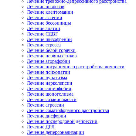
Лечение тревожно-депрессивного расстройства
Лечение неврозов
Лечение клептомании
Лечение астении
Лечение бессонницы
Лечение апатии
Лечение СДВГ
Лечение шизофрении
Лечение стресса
Лечение белой горячки
Лечение нервных тиков
Лечение агорафобии
Лечение пограничного расстройства личности
Лечение психопатии
Лечение лунатизма
Лечение нарколепсии
Лечение социофобии
Лечение шопоголизма
Лечение созависимости
Лечение агрессии
Лечение соматоформного расстройства
Лечение дисфории
Лечение послеродовой депрессии
Лечение ДРЛ
Лечение деперсонализации