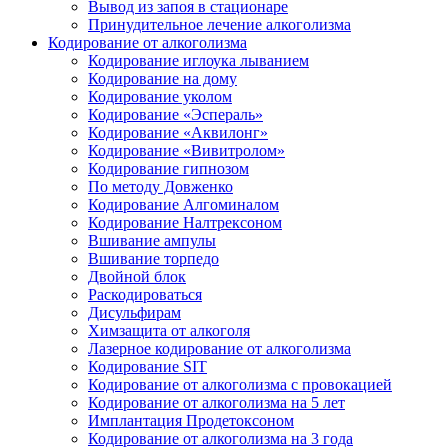
Вывод из запоя в стационаре
Принудительное лечение алкоголизма
Кодирование от алкоголизма
Кодирование иглоука лыванием
Кодирование на дому
Кодирование уколом
Кодирование «Эспераль»
Кодирование «Аквилонг»
Кодирование «Вивитролом»
Кодирование гипнозом
По методу Довженко
Кодирование Алгоминалом
Кодирование Налтрексоном
Вшивание ампулы
Вшивание торпедо
Двойной блок
Раскодироваться
Дисульфирам
Химзащита от алкоголя
Лазерное кодирование от алкоголизма
Кодирование SIT
Кодирование от алкоголизма с провокацией
Кодирование от алкоголизма на 5 лет
Имплантация Продетоксоном
Кодирование от алкоголизма на 3 года