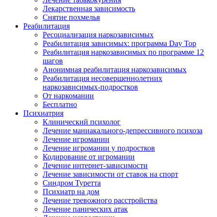
Лекарственная зависимость
Снятие похмелья
Реабилитация
Ресоциализация наркозависимых
Реабилитация зависимых: программа Day Top
Реабилитация наркозависимых по программе 12
шагов
Анонимная реабилитация наркозависимых
Реабилитация несовершеннолетних
наркозависимых-подростков
От наркомании
Бесплатно
Психиатрия
Клинический психолог
Лечение маниакального-депрессивного психоза
Лечение игромании
Лечение игромании у подростков
Кодирование от игромании
Лечение интернет-зависимости
Лечение зависимости от ставок на спорт
Синдром Туретта
Психиатр на дом
Лечение тревожного расстройства
Лечение панических атак