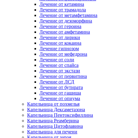
Лечение от кетамина
Лечение от трамадола
Лечение от метамфетамина
Лечение от дезоморфина
Лечение от героина
Лечение от амфетамина
Лечение от лирики
Лечение от кокаина
Лечение гипнозом
Лечение от мефедрона
Лечение от соли
Лечение от спайса
Лечение от экстази
Лечение от первитина
Лечение от ЛСД
Лечение от бутирата
Лечение от гашиша
Лечение от опиума
Капельница от похмелья
Капельница Дексаметазона
Капельница Пентоксифиллина
Капельница Реамберина
Капельница Цитофлавина
Капельница для печени
Капельница от запоя