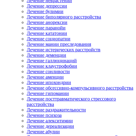
Лечение неврастении
Лечение депрессии
Лечение булимии
Лечение биполярного расстройства
Лечение анорексии
Лечение паранойи
Лечение кататонии
Лечение социопатии
Лечение мании преследования
Лечение истерических расстройств
Лечение деменции
Лечение галлюцинаций
Лечение клаустрофобии
Лечение сонливости
Лечение аменции
Лечение ипохондрии
Лечение обсессивно-компульсивного расстройства
Лечение гипомании
Лечение посттравматического стрессового
расстройства
Лечение раздражительности
Лечение психоза
Лечение алекситимии
Лечение дереализации
Лечение абулии