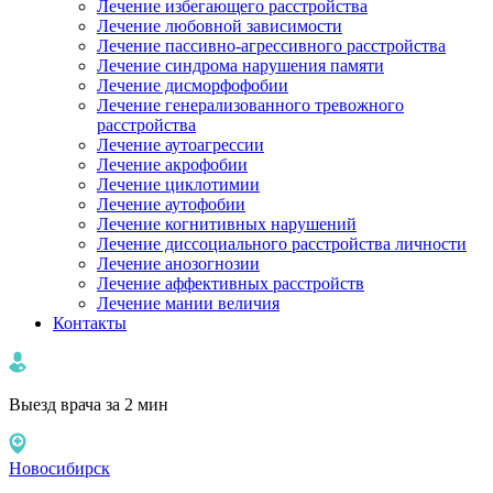
Лечение избегающего расстройства
Лечение любовной зависимости
Лечение пассивно-агрессивного расстройства
Лечение синдрома нарушения памяти
Лечение дисморфофобии
Лечение генерализованного тревожного
расстройства
Лечение аутоагрессии
Лечение акрофобии
Лечение циклотимии
Лечение аутофобии
Лечение когнитивных нарушений
Лечение диссоциального расстройства личности
Лечение анозогнозии
Лечение аффективных расстройств
Лечение мании величия
Контакты
Выезд врача за 2 мин
Новосибирск