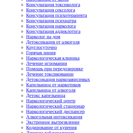
Консультация токсиколога
Консультация сексолога
Консультация психотерапевта
Консультация психиатра
Консультация нарколога
Консультация аддиклотога
Нарколог на дом
Детоксикация от алкоголя
Круглосуточно
Горячая линия
Наркологическая клиника
Лечение игромании
Помощь при передозировке
Лечение токсикомании
Детоксикация наркозависимых
Капельница от наркотиков
Капельница от алкоголя
Детокс капельница
Наркологический центр
Наркологический стационар
Наркологический диспансер
Алкогольная интоксикация
Экстренное вытрезвление
Кодирование от курения
Лечение табакокурения