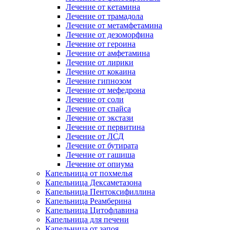
Лечение от кетамина
Лечение от трамадола
Лечение от метамфетамина
Лечение от дезоморфина
Лечение от героина
Лечение от амфетамина
Лечение от лирики
Лечение от кокаина
Лечение гипнозом
Лечение от мефедрона
Лечение от соли
Лечение от спайса
Лечение от экстази
Лечение от первитина
Лечение от ЛСД
Лечение от бутирата
Лечение от гашиша
Лечение от опиума
Капельница от похмелья
Капельница Дексаметазона
Капельница Пентоксифиллина
Капельница Реамберина
Капельница Цитофлавина
Капельница для печени
Капельница от запоя