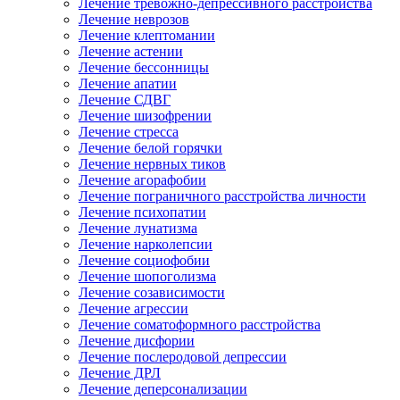
Лечение тревожно-депрессивного расстройства
Лечение неврозов
Лечение клептомании
Лечение астении
Лечение бессонницы
Лечение апатии
Лечение СДВГ
Лечение шизофрении
Лечение стресса
Лечение белой горячки
Лечение нервных тиков
Лечение агорафобии
Лечение пограничного расстройства личности
Лечение психопатии
Лечение лунатизма
Лечение нарколепсии
Лечение социофобии
Лечение шопоголизма
Лечение созависимости
Лечение агрессии
Лечение соматоформного расстройства
Лечение дисфории
Лечение послеродовой депрессии
Лечение ДРЛ
Лечение деперсонализации