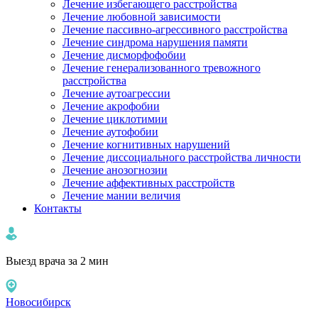
Лечение избегающего расстройства
Лечение любовной зависимости
Лечение пассивно-агрессивного расстройства
Лечение синдрома нарушения памяти
Лечение дисморфофобии
Лечение генерализованного тревожного
расстройства
Лечение аутоагрессии
Лечение акрофобии
Лечение циклотимии
Лечение аутофобии
Лечение когнитивных нарушений
Лечение диссоциального расстройства личности
Лечение анозогнозии
Лечение аффективных расстройств
Лечение мании величия
Контакты
Выезд врача за 2 мин
Новосибирск