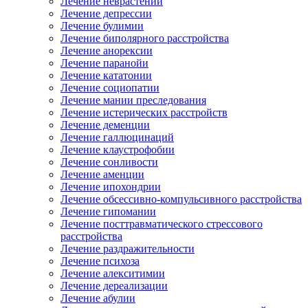
Лечение неврастении
Лечение депрессии
Лечение булимии
Лечение биполярного расстройства
Лечение анорексии
Лечение паранойи
Лечение кататонии
Лечение социопатии
Лечение мании преследования
Лечение истерических расстройств
Лечение деменции
Лечение галлюцинаций
Лечение клаустрофобии
Лечение сонливости
Лечение аменции
Лечение ипохондрии
Лечение обсессивно-компульсивного расстройства
Лечение гипомании
Лечение посттравматического стрессового
расстройства
Лечение раздражительности
Лечение психоза
Лечение алекситимии
Лечение дереализации
Лечение абулии