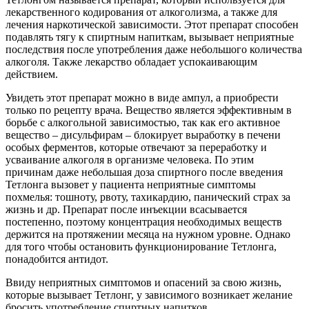
лекарственного кодирования от алкоголизма, а также для
лечения наркотической зависимости. Этот препарат способен
подавлять тягу к спиртным напиткам, вызывает неприятные
последствия после употребления даже небольшого количества
алкоголя. Также лекарство обладает успокаивающим
действием.
Увидеть этот препарат можно в виде ампул, а приобрести
только по рецепту врача. Вещество является эффективным в
борьбе с алкогольной зависимостью, так как его активное
вещество – дисульфирам – блокирует выработку в печени
особых ферментов, которые отвечают за переработку и
усваивание алкоголя в организме человека. По этим
причинам даже небольшая доза спиртного после введения
Тетлонга вызовет у пациента неприятные симптомы
похмелья: тошноту, рвоту, тахикардию, панический страх за
жизнь и др. Препарат после инъекции всасывается
постепенно, поэтому концентрация необходимых веществ
держится на протяжении месяца на нужном уровне. Однако
для того чтобы остановить функционирование Тетлонга,
понадобится антидот.
Ввиду неприятных симптомов и опасений за свою жизнь,
которые вызывает Тетлонг, у зависимого возникает желание
бросить употребление спиртных напитков.