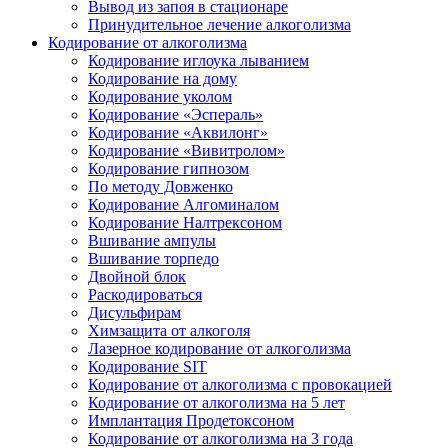
Вывод из запоя в стационаре
Принудительное лечение алкоголизма
Кодирование от алкоголизма
Кодирование иглоука лыванием
Кодирование на дому
Кодирование уколом
Кодирование «Эспераль»
Кодирование «Аквилонг»
Кодирование «Вивитролом»
Кодирование гипнозом
По методу Довженко
Кодирование Алгоминалом
Кодирование Налтрексоном
Вшивание ампулы
Вшивание торпедо
Двойной блок
Раскодироваться
Дисульфирам
Химзащита от алкоголя
Лазерное кодирование от алкоголизма
Кодирование SIT
Кодирование от алкоголизма с провокацией
Кодирование от алкоголизма на 5 лет
Имплантация Продетоксоном
Кодирование от алкоголизма на 3 года