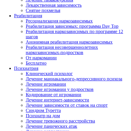
Лекарственная зависимость
Снятие похмелья
Реабилитация
Ресоциализация наркозависимых
Реабилитация зависимых: программа Day Top
Реабилитация наркозависимых по программе 12
шагов
Анонимная реабилитация наркозависимых
Реабилитация несовершеннолетних
наркозависимых-подростков
От наркомании
Бесплатно
Психиатрия
Клинический психолог
Лечение маниакального-депрессивного психоза
Лечение игромании
Лечение игромании у подростков
Кодирование от игромании
Лечение интернет-зависимости
Лечение зависимости от ставок на спорт
Синдром Туретта
Психиатр на дом
Лечение тревожного расстройства
Лечение панических атак