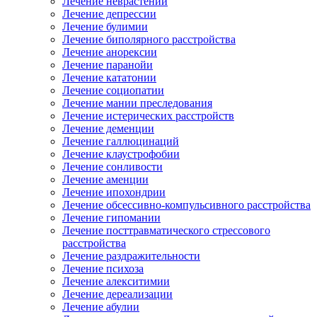
Лечение неврастении
Лечение депрессии
Лечение булимии
Лечение биполярного расстройства
Лечение анорексии
Лечение паранойи
Лечение кататонии
Лечение социопатии
Лечение мании преследования
Лечение истерических расстройств
Лечение деменции
Лечение галлюцинаций
Лечение клаустрофобии
Лечение сонливости
Лечение аменции
Лечение ипохондрии
Лечение обсессивно-компульсивного расстройства
Лечение гипомании
Лечение посттравматического стрессового
расстройства
Лечение раздражительности
Лечение психоза
Лечение алекситимии
Лечение дереализации
Лечение абулии