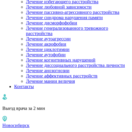
Лечение избегающего расстройства
Лечение любовной зависимости
Лечение пассивно-агрессивного расстройства
Лечение синдрома нарушения памяти
Лечение дисморфофобии
Лечение генерализованного тревожного
расстройства
Лечение аутоагрессии
Лечение акрофобии
Лечение циклотимии
Лечение аутофобии
Лечение когнитивных нарушений
Лечение диссоциального расстройства личности
Лечение анозогнозии
Лечение аффективных расстройств
Лечение мании величия
Контакты
Выезд врача за 2 мин
Новосибирск