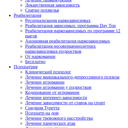
Лекарственная зависимость
Снятие похмелья
Реабилитация
Ресоциализация наркозависимых
Реабилитация зависимых: программа Day Top
Реабилитация наркозависимых по программе 12
шагов
Анонимная реабилитация наркозависимых
Реабилитация несовершеннолетних
наркозависимых-подростков
От наркомании
Бесплатно
Психиатрия
Клинический психолог
Лечение маниакального-депрессивного психоза
Лечение игромании
Лечение игромании у подростков
Кодирование от игромании
Лечение интернет-зависимости
Лечение зависимости от ставок на спорт
Синдром Туретта
Психиатр на дом
Лечение тревожного расстройства
Лечение панических атак