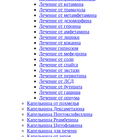
Лечение от кетамина
Лечение от трамадола
Лечение от метамфетамина
Лечение от дезоморфина
Лечение от героина
Лечение от амфетамина
Лечение от лирики
Лечение от кокаина
Лечение гипнозом
Лечение от мефедрона
Лечение от соли
Лечение от спайса
Лечение от экстази
Лечение от первитина
Лечение от ЛСД
Лечение от бутирата
Лечение от гашиша
Лечение от опиума
Капельница от похмелья
Капельница Дексаметазона
Капельница Пентоксифиллина
Капельница Реамберина
Капельница Цитофлавина
Капельница для печени
Капельница от запоя