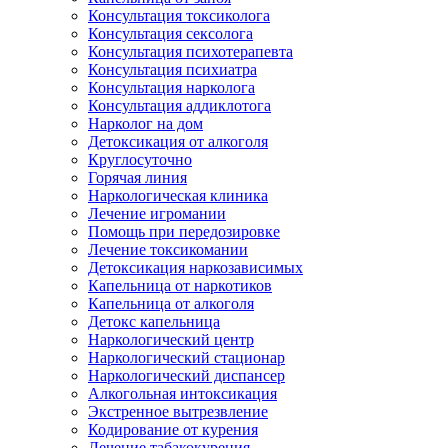
Консультация токсиколога
Консультация сексолога
Консультация психотерапевта
Консультация психиатра
Консультация нарколога
Консультация аддиклотога
Нарколог на дом
Детоксикация от алкоголя
Круглосуточно
Горячая линия
Наркологическая клиника
Лечение игромании
Помощь при передозировке
Лечение токсикомании
Детоксикация наркозависимых
Капельница от наркотиков
Капельница от алкоголя
Детокс капельница
Наркологический центр
Наркологический стационар
Наркологический диспансер
Алкогольная интоксикация
Экстренное вытрезвление
Кодирование от курения
Лечение табакокурения