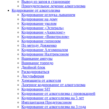
Вывод из запоя в стационаре
Принудительное лечение алкоголизма
Кодирование от алкоголизма
Кодирование иглоука лыванием
Кодирование на дому
Кодирование уколом
Кодирование «Эспераль»
Кодирование «Аквилонг»
Кодирование «Вивитролом»
Кодирование гипнозом
По методу Довженко
Кодирование Алгоминалом
Кодирование Налтрексоном
Вшивание ампулы
Вшивание торпедо
Двойной блок
Раскодироваться
Дисульфирам
Химзащита от алкоголя
Лазерное кодирование от алкоголизма
Кодирование SIT
Кодирование от алкоголизма с провокацией
Кодирование от алкоголизма на 5 лет
Имплантация Продетоксоном
Кодирование от алкоголизма на 3 года