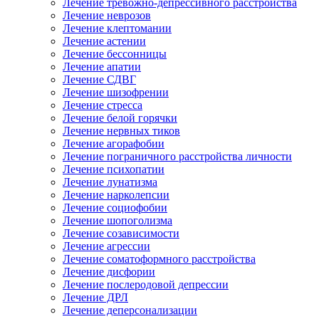
Лечение тревожно-депрессивного расстройства
Лечение неврозов
Лечение клептомании
Лечение астении
Лечение бессонницы
Лечение апатии
Лечение СДВГ
Лечение шизофрении
Лечение стресса
Лечение белой горячки
Лечение нервных тиков
Лечение агорафобии
Лечение пограничного расстройства личности
Лечение психопатии
Лечение лунатизма
Лечение нарколепсии
Лечение социофобии
Лечение шопоголизма
Лечение созависимости
Лечение агрессии
Лечение соматоформного расстройства
Лечение дисфории
Лечение послеродовой депрессии
Лечение ДРЛ
Лечение деперсонализации