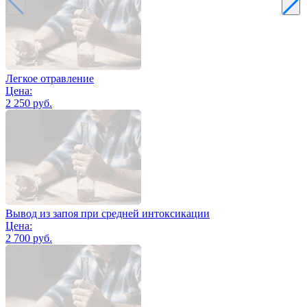
Легкое отравление
Цена:
2 250 руб.
Вывод из запоя при средней интоксикации
Цена:
2 700 руб.