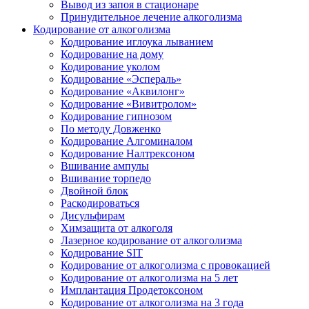
Вывод из запоя в стационаре
Принудительное лечение алкоголизма
Кодирование от алкоголизма
Кодирование иглоука лыванием
Кодирование на дому
Кодирование уколом
Кодирование «Эспераль»
Кодирование «Аквилонг»
Кодирование «Вивитролом»
Кодирование гипнозом
По методу Довженко
Кодирование Алгоминалом
Кодирование Налтрексоном
Вшивание ампулы
Вшивание торпедо
Двойной блок
Раскодироваться
Дисульфирам
Химзащита от алкоголя
Лазерное кодирование от алкоголизма
Кодирование SIT
Кодирование от алкоголизма с провокацией
Кодирование от алкоголизма на 5 лет
Имплантация Продетоксоном
Кодирование от алкоголизма на 3 года