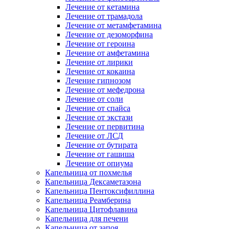
Лечение от кетамина
Лечение от трамадола
Лечение от метамфетамина
Лечение от дезоморфина
Лечение от героина
Лечение от амфетамина
Лечение от лирики
Лечение от кокаина
Лечение гипнозом
Лечение от мефедрона
Лечение от соли
Лечение от спайса
Лечение от экстази
Лечение от первитина
Лечение от ЛСД
Лечение от бутирата
Лечение от гашиша
Лечение от опиума
Капельница от похмелья
Капельница Дексаметазона
Капельница Пентоксифиллина
Капельница Реамберина
Капельница Цитофлавина
Капельница для печени
Капельница от запоя