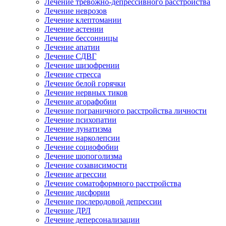
Лечение тревожно-депрессивного расстройства
Лечение неврозов
Лечение клептомании
Лечение астении
Лечение бессонницы
Лечение апатии
Лечение СДВГ
Лечение шизофрении
Лечение стресса
Лечение белой горячки
Лечение нервных тиков
Лечение агорафобии
Лечение пограничного расстройства личности
Лечение психопатии
Лечение лунатизма
Лечение нарколепсии
Лечение социофобии
Лечение шопоголизма
Лечение созависимости
Лечение агрессии
Лечение соматоформного расстройства
Лечение дисфории
Лечение послеродовой депрессии
Лечение ДРЛ
Лечение деперсонализации