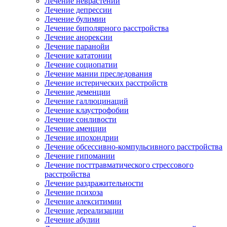
Лечение неврастении
Лечение депрессии
Лечение булимии
Лечение биполярного расстройства
Лечение анорексии
Лечение паранойи
Лечение кататонии
Лечение социопатии
Лечение мании преследования
Лечение истерических расстройств
Лечение деменции
Лечение галлюцинаций
Лечение клаустрофобии
Лечение сонливости
Лечение аменции
Лечение ипохондрии
Лечение обсессивно-компульсивного расстройства
Лечение гипомании
Лечение посттравматического стрессового
расстройства
Лечение раздражительности
Лечение психоза
Лечение алекситимии
Лечение дереализации
Лечение абулии