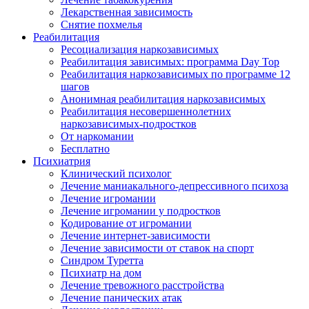
Лекарственная зависимость
Снятие похмелья
Реабилитация
Ресоциализация наркозависимых
Реабилитация зависимых: программа Day Top
Реабилитация наркозависимых по программе 12
шагов
Анонимная реабилитация наркозависимых
Реабилитация несовершеннолетних
наркозависимых-подростков
От наркомании
Бесплатно
Психиатрия
Клинический психолог
Лечение маниакального-депрессивного психоза
Лечение игромании
Лечение игромании у подростков
Кодирование от игромании
Лечение интернет-зависимости
Лечение зависимости от ставок на спорт
Синдром Туретта
Психиатр на дом
Лечение тревожного расстройства
Лечение панических атак