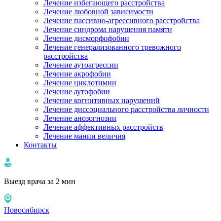
Лечение избегающего расстройства
Лечение любовной зависимости
Лечение пассивно-агрессивного расстройства
Лечение синдрома нарушения памяти
Лечение дисморфофобии
Лечение генерализованного тревожного
расстройства
Лечение аутоагрессии
Лечение акрофобии
Лечение циклотимии
Лечение аутофобии
Лечение когнитивных нарушений
Лечение диссоциального расстройства личности
Лечение анозогнозии
Лечение аффективных расстройств
Лечение мании величия
Контакты
Выезд врача за 2 мин
Новосибирск