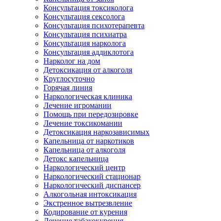
Консультация токсиколога
Консультация сексолога
Консультация психотерапевта
Консультация психиатра
Консультация нарколога
Консультация аддиклотога
Нарколог на дом
Детоксикация от алкоголя
Круглосуточно
Горячая линия
Наркологическая клиника
Лечение игромании
Помощь при передозировке
Лечение токсикомании
Детоксикация наркозависимых
Капельница от наркотиков
Капельница от алкоголя
Детокс капельница
Наркологический центр
Наркологический стационар
Наркологический диспансер
Алкогольная интоксикация
Экстренное вытрезвление
Кодирование от курения
Лечение табакокурения