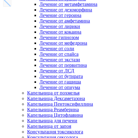
Лечение от метамфетамина
Лечение от дезоморфина
Лечение от героина
Лечение от амфетамина
Лечение от лирики
Лечение от кокаина
Лечение гипнозом
Лечение от мефедрона
Лечение от соли
Лечение от спайса
Лечение от экстази
Лечение от первитина
Лечение от ЛСД
Лечение от бутирата
Лечение от гашиша
Лечение от опиума
Капельница от похмелья
Капельница Дексаметазона
Капельница Пентоксифиллина
Капельница Реамберина
Капельница Цитофлавина
Капельница для печени
Капельница от запоя
Консультация токсиколога
Консультация сексолога