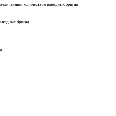
увеличенным количеством выездных бригад
выездных бригад
а