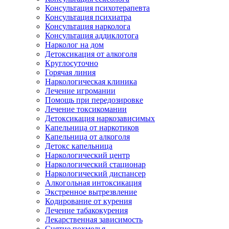
Консультация психотерапевта
Консультация психиатра
Консультация нарколога
Консультация аддиклотога
Нарколог на дом
Детоксикация от алкоголя
Круглосуточно
Горячая линия
Наркологическая клиника
Лечение игромании
Помощь при передозировке
Лечение токсикомании
Детоксикация наркозависимых
Капельница от наркотиков
Капельница от алкоголя
Детокс капельница
Наркологический центр
Наркологический стационар
Наркологический диспансер
Алкогольная интоксикация
Экстренное вытрезвление
Кодирование от курения
Лечение табакокурения
Лекарственная зависимость
Снятие похмелья