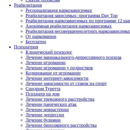
Реабилитация
Ресоциализация наркозависимых
Реабилитация зависимых: программа Day Top
Реабилитация наркозависимых по программе 12 ша
Анонимная реабилитация наркозависимых
Реабилитация несовершеннолетних наркозависимы
От наркомании
Бесплатно
Психиатрия
Клинический психолог
Лечение маниакального-депрессивного психоза
Лечение игромании
Лечение игромании у подростков
Кодирование от игромании
Лечение интернет-зависимости
Лечение зависимости от ставок на спорт
Синдром Туретта
Психиатр на дом
Лечение тревожного расстройства
Лечение панических атак
Лечение неврастении
Лечение депрессии
Лечение булимии
Лечение биполярного расстройства