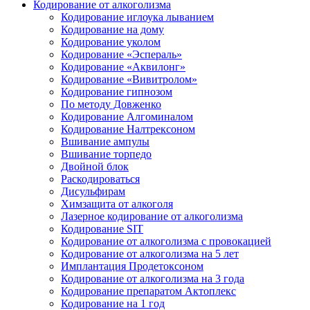
Кодирование от алкоголизма
Кодирование иглоука лыванием
Кодирование на дому
Кодирование уколом
Кодирование «Эспераль»
Кодирование «Аквилонг»
Кодирование «Вивитролом»
Кодирование гипнозом
По методу Довженко
Кодирование Алгоминалом
Кодирование Налтрексоном
Вшивание ампулы
Вшивание торпедо
Двойной блок
Раскодироваться
Дисульфирам
Химзащита от алкоголя
Лазерное кодирование от алкоголизма
Кодирование SIT
Кодирование от алкоголизма с провокацией
Кодирование от алкоголизма на 5 лет
Имплантация Продетоксоном
Кодирование от алкоголизма на 3 года
Кодирование препаратом Актоплекс
Кодирование на 1 год