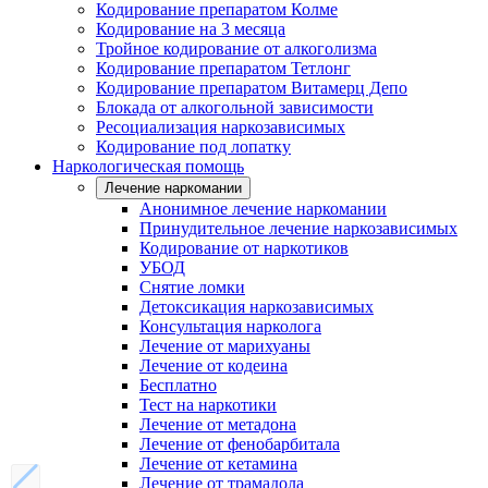
Кодирование препаратом Колме
Кодирование на 3 месяца
Тройное кодирование от алкоголизма
Кодирование препаратом Тетлонг
Кодирование препаратом Витамерц Депо
Блокада от алкогольной зависимости
Ресоциализация наркозависимых
Кодирование под лопатку
Наркологическая помощь
Лечение наркомании
Анонимное лечение наркомании
Принудительное лечение наркозависимых
Кодирование от наркотиков
УБОД
Снятие ломки
Детоксикация наркозависимых
Консультация нарколога
Лечение от марихуаны
Лечение от кодеина
Бесплатно
Тест на наркотики
Лечение от метадона
Лечение от фенобарбитала
Лечение от кетамина
Лечение от трамадола