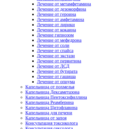
Лечение от метамфетамина
Лечение от дезоморфина
Лечение от героина
Лечение от амфетамина
Лечение от лирики
Лечение от кокаина
Лечение гипнозом
Лечение от мефедрона
Лечение от соли
Лечение от спайса
Лечение от экстази
Лечение от первитина
Лечение от ЛСД
Лечение от бутирата
Лечение от гашиша
Лечение от опиума
Капельница от похмелья
Капельница Дексаметазона
Капельница Пентоксифиллина
Капельница Реамберина
Капельница Цитофлавина
Капельница для печени
Капельница от запоя
Консультация токсиколога
Консультация сексолога