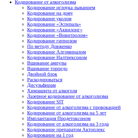
Кодирование от алкоголизма
Кодирование иглоука лыванием
Кодирование на дому
Кодирование уколом
Кодирование «Эспераль»
Кодирование «Аквилонг»
Кодирование «Вивитролом»
Кодирование гипнозом
По методу Довженко
Кодирование Алгоминалом
Кодирование Налтрексоном
Вшивание ампулы
Вшивание торпедо
Двойной блок
Раскодироваться
Дисульфирам
Химзащита от алкоголя
Лазерное кодирование от алкоголизма
Кодирование SIT
Кодирование от алкоголизма с провокацией
Кодирование от алкоголизма на 5 лет
Имплантация Продетоксоном
Кодирование от алкоголизма на 3 года
Кодирование препаратом Актоплекс
Кодирование на 1 год