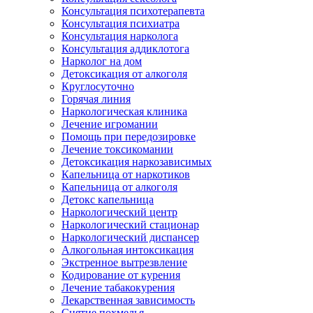
Консультация психотерапевта
Консультация психиатра
Консультация нарколога
Консультация аддиклотога
Нарколог на дом
Детоксикация от алкоголя
Круглосуточно
Горячая линия
Наркологическая клиника
Лечение игромании
Помощь при передозировке
Лечение токсикомании
Детоксикация наркозависимых
Капельница от наркотиков
Капельница от алкоголя
Детокс капельница
Наркологический центр
Наркологический стационар
Наркологический диспансер
Алкогольная интоксикация
Экстренное вытрезвление
Кодирование от курения
Лечение табакокурения
Лекарственная зависимость
Снятие похмелья