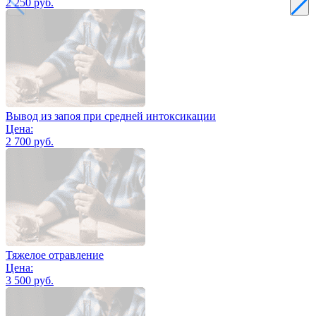
2 250 руб.
Вывод из запоя при средней интоксикации
Цена:
2 700 руб.
Тяжелое отравление
Цена:
3 500 руб.