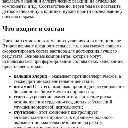
забывать о наличии аллергических реакций на отдельные
компоненты и т.д. Соответственно, перед тем как поставить
детокс капельницу в клинике, нужно пройти обследование у
опытного врача.
Что входит в состав
Прокапаться можно в домашних условиях или в стационаре.
Второй вариант предпочтительнее, т.к. врач сможет вовремя
скорректировать состав раствора для достижения лучшего
результата. Основные компоненты, которые могут
использоваться при формировании состава detox капельницы,
представлены ниже:
кальция хлорид
– оказывает противоаллергическое, а
также противовоспалительное действие;
витамин С
– с его помощью происходит регулирование
большинства биохимических процессов;
селен
– укрепление иммунитета, снижение риска
возникновения сердечно-сосудистых заболеваний,
улучшение мозговой деятельности;
глутатион
– этот компонент контролирует
антиоксидантные процессы в организме больного,
оказывает положительное влияние на работу
желудочно-кишечного тракта и т.д.;