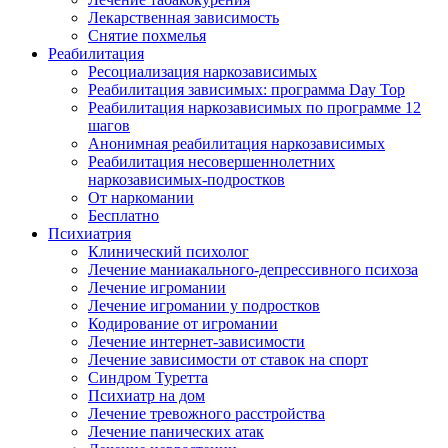
Лекарственная зависимость
Снятие похмелья
Реабилитация
Ресоциализация наркозависимых
Реабилитация зависимых: программа Day Top
Реабилитация наркозависимых по программе 12
шагов
Анонимная реабилитация наркозависимых
Реабилитация несовершеннолетних
наркозависимых-подростков
От наркомании
Бесплатно
Психиатрия
Клинический психолог
Лечение маниакального-депрессивного психоза
Лечение игромании
Лечение игромании у подростков
Кодирование от игромании
Лечение интернет-зависимости
Лечение зависимости от ставок на спорт
Синдром Туретта
Психиатр на дом
Лечение тревожного расстройства
Лечение панических атак