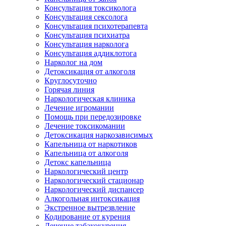
Консультация токсиколога
Консультация сексолога
Консультация психотерапевта
Консультация психиатра
Консультация нарколога
Консультация аддиклотога
Нарколог на дом
Детоксикация от алкоголя
Круглосуточно
Горячая линия
Наркологическая клиника
Лечение игромании
Помощь при передозировке
Лечение токсикомании
Детоксикация наркозависимых
Капельница от наркотиков
Капельница от алкоголя
Детокс капельница
Наркологический центр
Наркологический стационар
Наркологический диспансер
Алкогольная интоксикация
Экстренное вытрезвление
Кодирование от курения
Лечение табакокурения