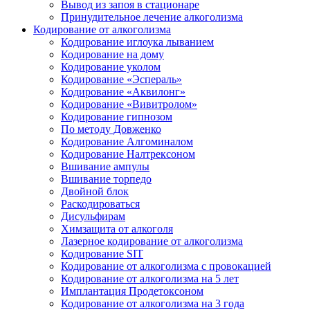
Вывод из запоя в стационаре
Принудительное лечение алкоголизма
Кодирование от алкоголизма
Кодирование иглоука лыванием
Кодирование на дому
Кодирование уколом
Кодирование «Эспераль»
Кодирование «Аквилонг»
Кодирование «Вивитролом»
Кодирование гипнозом
По методу Довженко
Кодирование Алгоминалом
Кодирование Налтрексоном
Вшивание ампулы
Вшивание торпедо
Двойной блок
Раскодироваться
Дисульфирам
Химзащита от алкоголя
Лазерное кодирование от алкоголизма
Кодирование SIT
Кодирование от алкоголизма с провокацией
Кодирование от алкоголизма на 5 лет
Имплантация Продетоксоном
Кодирование от алкоголизма на 3 года