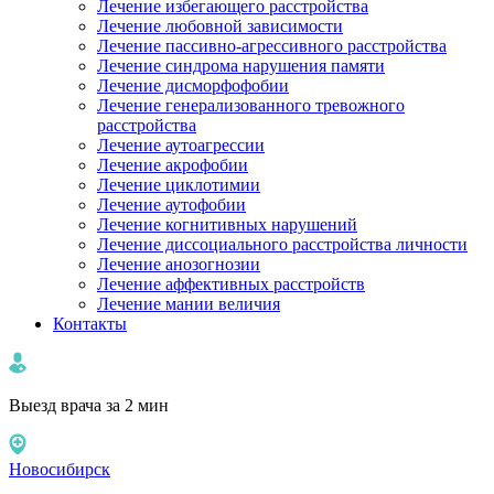
Лечение избегающего расстройства
Лечение любовной зависимости
Лечение пассивно-агрессивного расстройства
Лечение синдрома нарушения памяти
Лечение дисморфофобии
Лечение генерализованного тревожного
расстройства
Лечение аутоагрессии
Лечение акрофобии
Лечение циклотимии
Лечение аутофобии
Лечение когнитивных нарушений
Лечение диссоциального расстройства личности
Лечение анозогнозии
Лечение аффективных расстройств
Лечение мании величия
Контакты
Выезд врача за 2 мин
Новосибирск