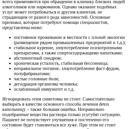
всего применяются при обращении в клинику близких людей
алкоголиков или наркоманов. Однако оказание подобных
услуг может потребоваться и другим клиентам, не
страдающим от разного рода зависимостей. Основные
признаки, которые потребуют помощи специалистов,
представлены ниже:
постоянное проживание в местности с плохой экологии
(размещение рядом промышленных предприятий и т.д.);
стабильное курение, злоупотребление психотропными
препаратами, а также спиртосодержащими напитками;
абстинентный синдром;
хроническая усталость, стабильная бессонница;
неправильное питание, злоупотребление фаст-фудом,
полуфабрикатами;
частые головные боли;
дегидрация организма человека;
ослабленный иммунитет и т.д.
Игнорировать этим симптомы не стоит. Самостоятельно
выбирать в качестве основного способа лечения detox
капельницу – также большая ошибка. Неправильно
подобранные вещества раствора только усугубят ситуацию.
Пациент не почувствует улучшения и постепенно его
состояние будет становиться все хуже. При этом не стоит