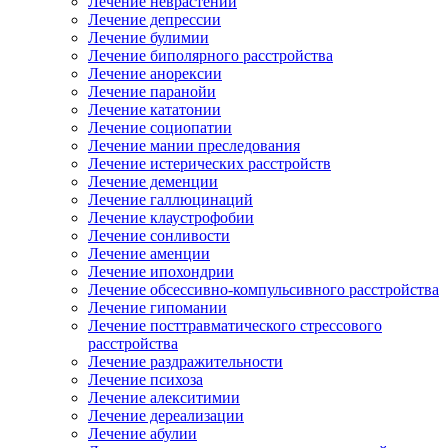
Лечение неврастении
Лечение депрессии
Лечение булимии
Лечение биполярного расстройства
Лечение анорексии
Лечение паранойи
Лечение кататонии
Лечение социопатии
Лечение мании преследования
Лечение истерических расстройств
Лечение деменции
Лечение галлюцинаций
Лечение клаустрофобии
Лечение сонливости
Лечение аменции
Лечение ипохондрии
Лечение обсессивно-компульсивного расстройства
Лечение гипомании
Лечение посттравматического стрессового
расстройства
Лечение раздражительности
Лечение психоза
Лечение алекситимии
Лечение дереализации
Лечение абулии