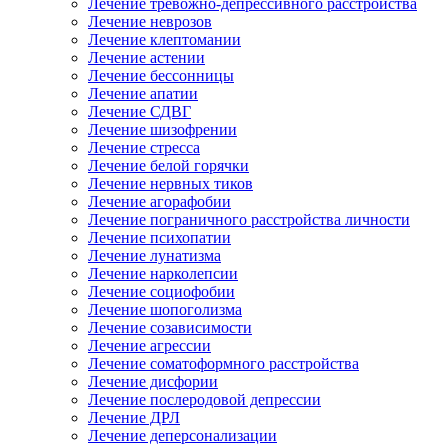
Лечение тревожно-депрессивного расстройства
Лечение неврозов
Лечение клептомании
Лечение астении
Лечение бессонницы
Лечение апатии
Лечение СДВГ
Лечение шизофрении
Лечение стресса
Лечение белой горячки
Лечение нервных тиков
Лечение агорафобии
Лечение пограничного расстройства личности
Лечение психопатии
Лечение лунатизма
Лечение нарколепсии
Лечение социофобии
Лечение шопоголизма
Лечение созависимости
Лечение агрессии
Лечение соматоформного расстройства
Лечение дисфории
Лечение послеродовой депрессии
Лечение ДРЛ
Лечение деперсонализации