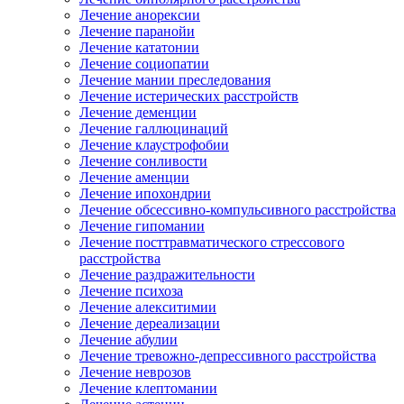
Лечение анорексии
Лечение паранойи
Лечение кататонии
Лечение социопатии
Лечение мании преследования
Лечение истерических расстройств
Лечение деменции
Лечение галлюцинаций
Лечение клаустрофобии
Лечение сонливости
Лечение аменции
Лечение ипохондрии
Лечение обсессивно-компульсивного расстройства
Лечение гипомании
Лечение посттравматического стрессового
расстройства
Лечение раздражительности
Лечение психоза
Лечение алекситимии
Лечение дереализации
Лечение абулии
Лечение тревожно-депрессивного расстройства
Лечение неврозов
Лечение клептомании