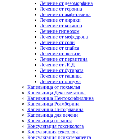
Лечение от дезоморфина
Лечение от героина
Лечение от амфетамина
Лечение от лирики
Лечение от кокаина
Лечение гипнозом
Лечение от мефедрона
Лечение от соли
Лечение от спайса
Лечение от экстази
Лечение от первитина
Лечение от ЛСД
Лечение от бутирата
Лечение от гашиша
Лечение от опиума
Капельница от похмелья
Капельница Дексаметазона
Капельница Пентоксифиллина
Капельница Реамберина
Капельница Цитофлавина
Капельница для печени
Капельница от запоя
Консультация токсиколога
Консультация сексолога
Консультация психотерапевта