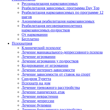
Ресоциализация наркозависимых
Реабилитация зависимых: программа Day Top
Реабилитация наркозависимых по программе 12
шагов
Анонимная реабилитация наркозависимых
Реабилитация несовершеннолетних
наркозависимых-подростков
От наркомании
Бесплатно
Психиатрия
Клинический психолог
Лечение маниакального-депрессивного психоза
Лечение игромании
Лечение игромании у подростков
Кодирование от игромании
Лечение интернет-зависимости
Лечение зависимости от ставок на спорт
Синдром Туретта
Психиатр на дом
Лечение тревожного расстройства
Лечение панических атак
Лечение неврастении
Лечение депрессии
Лечение булимии
Лечение биполярного расстройства