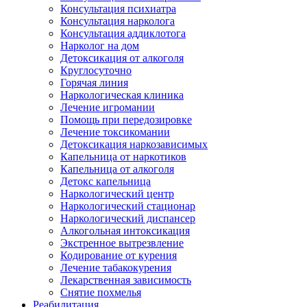
Консультация психиатра
Консультация нарколога
Консультация аддиклотога
Нарколог на дом
Детоксикация от алкоголя
Круглосуточно
Горячая линия
Наркологическая клиника
Лечение игромании
Помощь при передозировке
Лечение токсикомании
Детоксикация наркозависимых
Капельница от наркотиков
Капельница от алкоголя
Детокс капельница
Наркологический центр
Наркологический стационар
Наркологический диспансер
Алкогольная интоксикация
Экстренное вытрезвление
Кодирование от курения
Лечение табакокурения
Лекарственная зависимость
Снятие похмелья
Реабилитация