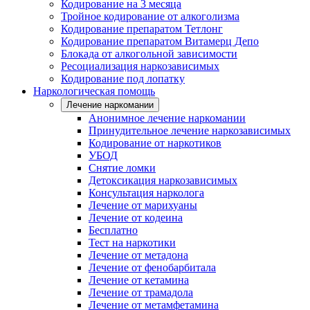
Кодирование на 3 месяца
Тройное кодирование от алкоголизма
Кодирование препаратом Тетлонг
Кодирование препаратом Витамерц Депо
Блокада от алкогольной зависимости
Ресоциализация наркозависимых
Кодирование под лопатку
Наркологическая помощь
Лечение наркомании
Анонимное лечение наркомании
Принудительное лечение наркозависимых
Кодирование от наркотиков
УБОД
Снятие ломки
Детоксикация наркозависимых
Консультация нарколога
Лечение от марихуаны
Лечение от кодеина
Бесплатно
Тест на наркотики
Лечение от метадона
Лечение от фенобарбитала
Лечение от кетамина
Лечение от трамадола
Лечение от метамфетамина