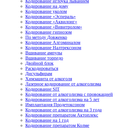
Кодирование иглоука лыванием
Кодирование на дому
Кодирование уколом
Кодирование «Эспераль»
Кодирование «Аквилонг»
Кодирование «Вивитролом»
Кодирование гипнозом
По методу Довженко
Кодирование Алгоминалом
Кодирование Налтрексоном
Вшивание ампулы
Вшивание торпедо
Двойной блок
Раскодироваться
Дисульфирам
Химзащита от алкоголя
Лазерное кодирование от алкоголизма
Кодирование SIT
Кодирование от алкоголизма с провокацией
Кодирование от алкоголизма на 5 лет
Имплантация Продетоксоном
Кодирование от алкоголизма на 3 года
Кодирование препаратом Актоплекс
Кодирование на 1 год
Кодирование препаратом Колме