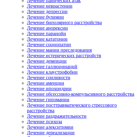
Лечение панических атак
Лечение неврастении
Лечение депрессии
Лечение булимии
Лечение биполярного расстройства
Лечение анорексии
Лечение паранойи
Лечение кататонии
Лечение социопатии
Лечение мании преследования
Лечение истерических расстройств
Лечение деменции
Лечение галлюцинаций
Лечение клаустрофобии
Лечение сонливости
Лечение аменции
Лечение ипохондрии
Лечение обсессивно-компульсивного расстройства
Лечение гипомании
Лечение посттравматического стрессового
расстройства
Лечение раздражительности
Лечение психоза
Лечение алекситимии
Лечение дереализации