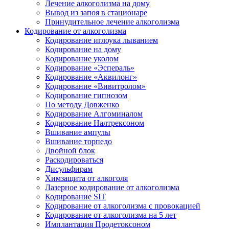
Лечение алкоголизма на дому
Вывод из запоя в стационаре
Принудительное лечение алкоголизма
Кодирование от алкоголизма
Кодирование иглоука лыванием
Кодирование на дому
Кодирование уколом
Кодирование «Эспераль»
Кодирование «Аквилонг»
Кодирование «Вивитролом»
Кодирование гипнозом
По методу Довженко
Кодирование Алгоминалом
Кодирование Налтрексоном
Вшивание ампулы
Вшивание торпедо
Двойной блок
Раскодироваться
Дисульфирам
Химзащита от алкоголя
Лазерное кодирование от алкоголизма
Кодирование SIT
Кодирование от алкоголизма с провокацией
Кодирование от алкоголизма на 5 лет
Имплантация Продетоксоном