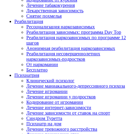
Лечение табакокурения
Лекарственная зависимость
Снятие похмелья
Реабилитация
Ресоциализация наркозависимых
Реабилитация зависимых: программа Day Top
Реабилитация наркозависимых по программе 12
шагов
Анонимная реабилитация наркозависимых
Реабилитация несовершеннолетних
наркозависимых-подростков
От наркомании
Бесплатно
Психиатрия
Клинический психолог
Лечение маниакального-депрессивного психоза
Лечение игромании
Лечение игромании у подростков
Кодирование от игромании
Лечение интернет-зависимости
Лечение зависимости от ставок на спорт
Синдром Туретта
Психиатр на дом
Лечение тревожного расстройства