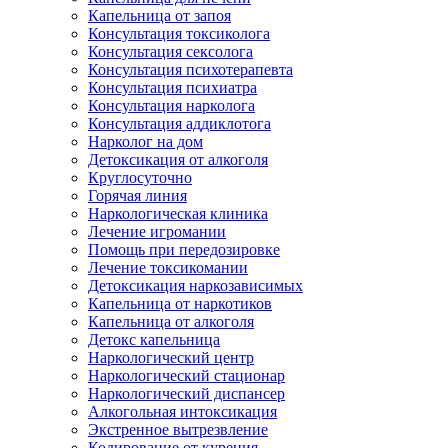
Капельница от запоя
Консультация токсиколога
Консультация сексолога
Консультация психотерапевта
Консультация психиатра
Консультация нарколога
Консультация аддиклотога
Нарколог на дом
Детоксикация от алкоголя
Круглосуточно
Горячая линия
Наркологическая клиника
Лечение игромании
Помощь при передозировке
Лечение токсикомании
Детоксикация наркозависимых
Капельница от наркотиков
Капельница от алкоголя
Детокс капельница
Наркологический центр
Наркологический стационар
Наркологический диспансер
Алкогольная интоксикация
Экстренное вытрезвление
Кодирование от курения