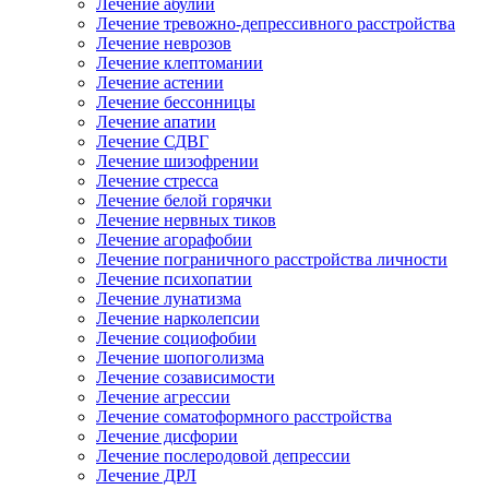
Лечение абулии
Лечение тревожно-депрессивного расстройства
Лечение неврозов
Лечение клептомании
Лечение астении
Лечение бессонницы
Лечение апатии
Лечение СДВГ
Лечение шизофрении
Лечение стресса
Лечение белой горячки
Лечение нервных тиков
Лечение агорафобии
Лечение пограничного расстройства личности
Лечение психопатии
Лечение лунатизма
Лечение нарколепсии
Лечение социофобии
Лечение шопоголизма
Лечение созависимости
Лечение агрессии
Лечение соматоформного расстройства
Лечение дисфории
Лечение послеродовой депрессии
Лечение ДРЛ