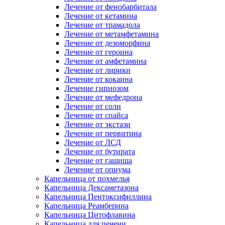
Лечение от фенобарбитала
Лечение от кетамина
Лечение от трамадола
Лечение от метамфетамина
Лечение от дезоморфина
Лечение от героина
Лечение от амфетамина
Лечение от лирики
Лечение от кокаина
Лечение гипнозом
Лечение от мефедрона
Лечение от соли
Лечение от спайса
Лечение от экстази
Лечение от первитина
Лечение от ЛСД
Лечение от бутирата
Лечение от гашиша
Лечение от опиума
Капельница от похмелья
Капельница Дексаметазона
Капельница Пентоксифиллина
Капельница Реамберина
Капельница Цитофлавина
Капельница для печени