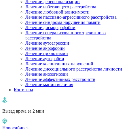
Лечение деперсонализации
Лечение избегающего расстройства
Лечение любовной зависимости
Лечение пассивно-агрессивного расстройства
Лечение синдрома нарушения памяти
Лечение дисморфофобии
Лечение генерализованного тревожного
расстройства
Лечение аутоагрессии
Лечение акрофобии
Лечение циклотимии
Лечение аутофобии
Лечение когнитивных нарушений
Лечение диссоциального расстройства личности
Лечение анозогнозии
Лечение аффективных расстройств
Лечение мании величия
Контакты
Выезд врача за 2 мин
Новосибирск