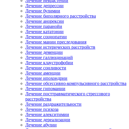
Лечение неврастении
Лечение депрессии
Лечение булимии
Лечение биполярного расстройства
Лечение анорексии
Лечение паранойи
Лечение кататонии
Лечение социопатии
Лечение мании преследования
Лечение истерических расстройств
Лечение деменции
Лечение галлюцинаций
Лечение клаустрофобии
Лечение сонливости
Лечение аменции
Лечение ипохондрии
Лечение обсессивно-компульсивного расстройства
Лечение гипомании
Лечение посттравматического стрессового
расстройства
Лечение раздражительности
Лечение психоза
Лечение алекситимии
Лечение дереализации
Лечение абулии