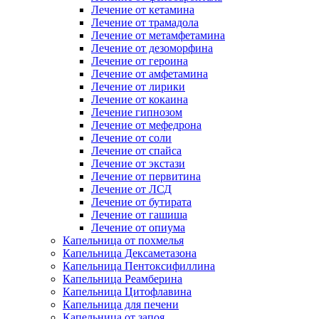
Лечение от кетамина
Лечение от трамадола
Лечение от метамфетамина
Лечение от дезоморфина
Лечение от героина
Лечение от амфетамина
Лечение от лирики
Лечение от кокаина
Лечение гипнозом
Лечение от мефедрона
Лечение от соли
Лечение от спайса
Лечение от экстази
Лечение от первитина
Лечение от ЛСД
Лечение от бутирата
Лечение от гашиша
Лечение от опиума
Капельница от похмелья
Капельница Дексаметазона
Капельница Пентоксифиллина
Капельница Реамберина
Капельница Цитофлавина
Капельница для печени
Капельница от запоя