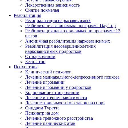
Лекарственная зависимость
Снятие похмелья
Реабилитация
Ресоциализация наркозависимых
Реабилитация зависимых: программа Day Top
Реабилитация наркозависимых по программе 12
шагов
Анонимная реабилитация наркозависимых
Реабилитация несовершеннолетних
наркозависимых-подростков
От наркомании
Бесплатно
Психиатрия
Клинический психолог
Лечение маниакального-депрессивного психоза
Лечение игромании
Лечение игромании у подростков
Кодирование от игромании
Лечение интернет-зависимости
Лечение зависимости от ставок на спорт
Синдром Туретта
Психиатр на дом
Лечение тревожного расстройства
Лечение панических атак