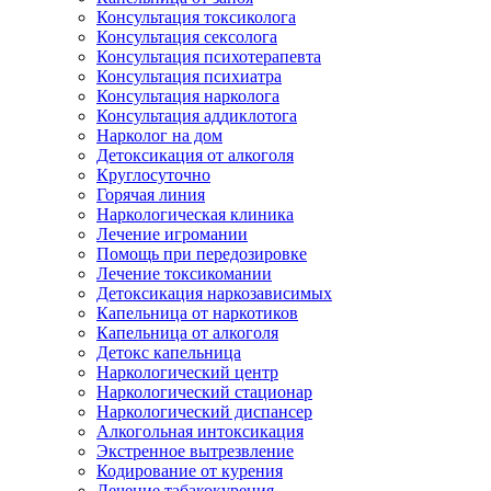
Консультация токсиколога
Консультация сексолога
Консультация психотерапевта
Консультация психиатра
Консультация нарколога
Консультация аддиклотога
Нарколог на дом
Детоксикация от алкоголя
Круглосуточно
Горячая линия
Наркологическая клиника
Лечение игромании
Помощь при передозировке
Лечение токсикомании
Детоксикация наркозависимых
Капельница от наркотиков
Капельница от алкоголя
Детокс капельница
Наркологический центр
Наркологический стационар
Наркологический диспансер
Алкогольная интоксикация
Экстренное вытрезвление
Кодирование от курения
Лечение табакокурения