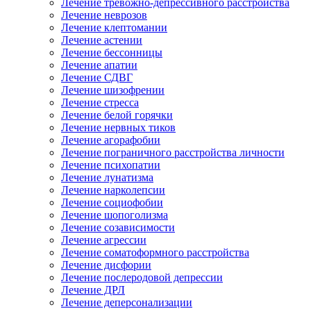
Лечение тревожно-депрессивного расстройства
Лечение неврозов
Лечение клептомании
Лечение астении
Лечение бессонницы
Лечение апатии
Лечение СДВГ
Лечение шизофрении
Лечение стресса
Лечение белой горячки
Лечение нервных тиков
Лечение агорафобии
Лечение пограничного расстройства личности
Лечение психопатии
Лечение лунатизма
Лечение нарколепсии
Лечение социофобии
Лечение шопоголизма
Лечение созависимости
Лечение агрессии
Лечение соматоформного расстройства
Лечение дисфории
Лечение послеродовой депрессии
Лечение ДРЛ
Лечение деперсонализации