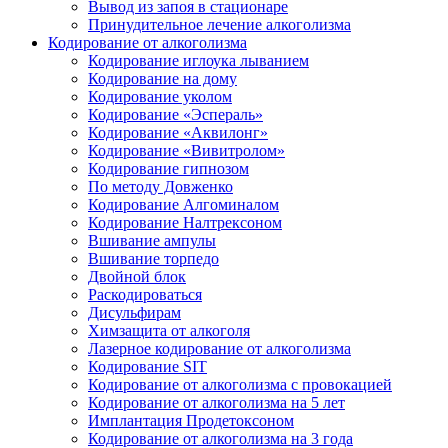
Вывод из запоя в стационаре
Принудительное лечение алкоголизма
Кодирование от алкоголизма
Кодирование иглоука лыванием
Кодирование на дому
Кодирование уколом
Кодирование «Эспераль»
Кодирование «Аквилонг»
Кодирование «Вивитролом»
Кодирование гипнозом
По методу Довженко
Кодирование Алгоминалом
Кодирование Налтрексоном
Вшивание ампулы
Вшивание торпедо
Двойной блок
Раскодироваться
Дисульфирам
Химзащита от алкоголя
Лазерное кодирование от алкоголизма
Кодирование SIT
Кодирование от алкоголизма с провокацией
Кодирование от алкоголизма на 5 лет
Имплантация Продетоксоном
Кодирование от алкоголизма на 3 года