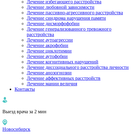
Лечение избегающего расстройства
Лечение любовной зависимости
Лечение пассивно-агрессивного расстройства
Лечение синдрома нарушения памяти
Лечение дисморфофобии
Лечение генерализованного тревожного
расстройства
Лечение аутоагрессии
Лечение акрофобии
Лечение циклотимии
Лечение аутофобии
Лечение когнитивных нарушений
Лечение диссоциального расстройства личности
Лечение анозогнозии
Лечение аффективных расстройств
Лечение мании величия
Контакты
Выезд врача за 2 мин
Новосибирск