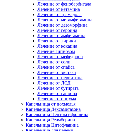
Лечение от фенобарбитала
Лечение от кетамина
Лечение от трамадола
Лечение от метамфетамина
Лечение от дезоморфина
Лечение от героина
Лечение от амфетамина
Лечение от лирики
Лечение от кокаина
Лечение гипнозом
Лечение от мефедрона
Лечение от соли
Лечение от спайса
Лечение от экстази
Лечение от первитина
Лечение от ЛСД
Лечение от бутирата
Лечение от гашиша
Лечение от опиума
Капельница от похмелья
Капельница Дексаметазона
Капельница Пентоксифиллина
Капельница Реамберина
Капельница Цитофлавина
Капельница для печени