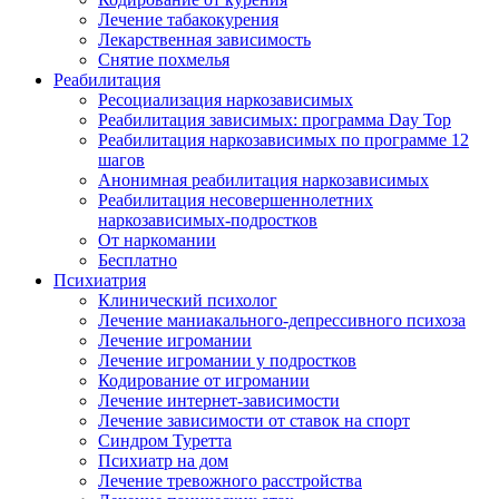
Лечение табакокурения
Лекарственная зависимость
Снятие похмелья
Реабилитация
Ресоциализация наркозависимых
Реабилитация зависимых: программа Day Top
Реабилитация наркозависимых по программе 12
шагов
Анонимная реабилитация наркозависимых
Реабилитация несовершеннолетних
наркозависимых-подростков
От наркомании
Бесплатно
Психиатрия
Клинический психолог
Лечение маниакального-депрессивного психоза
Лечение игромании
Лечение игромании у подростков
Кодирование от игромании
Лечение интернет-зависимости
Лечение зависимости от ставок на спорт
Синдром Туретта
Психиатр на дом
Лечение тревожного расстройства