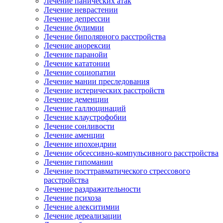
Лечение панических атак
Лечение неврастении
Лечение депрессии
Лечение булимии
Лечение биполярного расстройства
Лечение анорексии
Лечение паранойи
Лечение кататонии
Лечение социопатии
Лечение мании преследования
Лечение истерических расстройств
Лечение деменции
Лечение галлюцинаций
Лечение клаустрофобии
Лечение сонливости
Лечение аменции
Лечение ипохондрии
Лечение обсессивно-компульсивного расстройства
Лечение гипомании
Лечение посттравматического стрессового
расстройства
Лечение раздражительности
Лечение психоза
Лечение алекситимии
Лечение дереализации