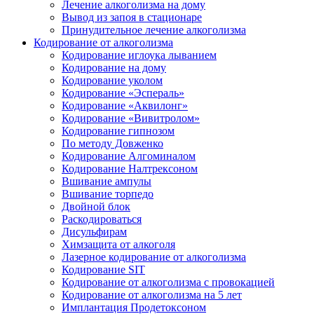
Лечение алкоголизма на дому
Вывод из запоя в стационаре
Принудительное лечение алкоголизма
Кодирование от алкоголизма
Кодирование иглоука лыванием
Кодирование на дому
Кодирование уколом
Кодирование «Эспераль»
Кодирование «Аквилонг»
Кодирование «Вивитролом»
Кодирование гипнозом
По методу Довженко
Кодирование Алгоминалом
Кодирование Налтрексоном
Вшивание ампулы
Вшивание торпедо
Двойной блок
Раскодироваться
Дисульфирам
Химзащита от алкоголя
Лазерное кодирование от алкоголизма
Кодирование SIT
Кодирование от алкоголизма с провокацией
Кодирование от алкоголизма на 5 лет
Имплантация Продетоксоном