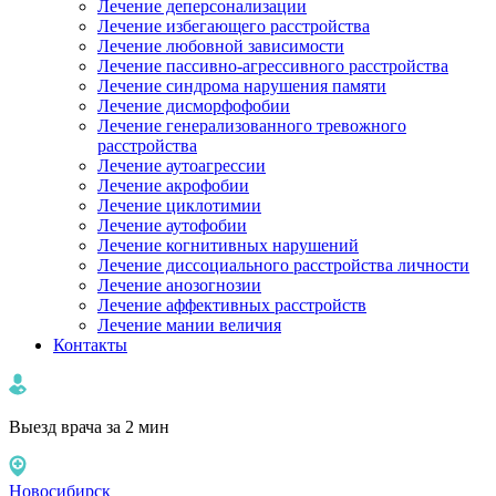
Лечение деперсонализации
Лечение избегающего расстройства
Лечение любовной зависимости
Лечение пассивно-агрессивного расстройства
Лечение синдрома нарушения памяти
Лечение дисморфофобии
Лечение генерализованного тревожного
расстройства
Лечение аутоагрессии
Лечение акрофобии
Лечение циклотимии
Лечение аутофобии
Лечение когнитивных нарушений
Лечение диссоциального расстройства личности
Лечение анозогнозии
Лечение аффективных расстройств
Лечение мании величия
Контакты
Выезд врача за 2 мин
Новосибирск