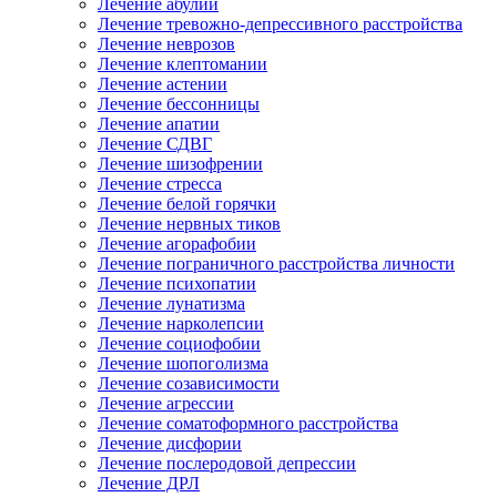
Лечение абулии
Лечение тревожно-депрессивного расстройства
Лечение неврозов
Лечение клептомании
Лечение астении
Лечение бессонницы
Лечение апатии
Лечение СДВГ
Лечение шизофрении
Лечение стресса
Лечение белой горячки
Лечение нервных тиков
Лечение агорафобии
Лечение пограничного расстройства личности
Лечение психопатии
Лечение лунатизма
Лечение нарколепсии
Лечение социофобии
Лечение шопоголизма
Лечение созависимости
Лечение агрессии
Лечение соматоформного расстройства
Лечение дисфории
Лечение послеродовой депрессии
Лечение ДРЛ