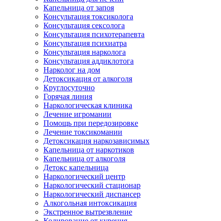
Капельница от запоя
Консультация токсиколога
Консультация сексолога
Консультация психотерапевта
Консультация психиатра
Консультация нарколога
Консультация аддиклотога
Нарколог на дом
Детоксикация от алкоголя
Круглосуточно
Горячая линия
Наркологическая клиника
Лечение игромании
Помощь при передозировке
Лечение токсикомании
Детоксикация наркозависимых
Капельница от наркотиков
Капельница от алкоголя
Детокс капельница
Наркологический центр
Наркологический стационар
Наркологический диспансер
Алкогольная интоксикация
Экстренное вытрезвление
Кодирование от курения