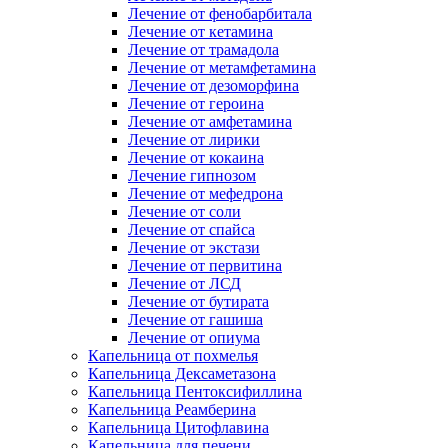
Лечение от фенобарбитала
Лечение от кетамина
Лечение от трамадола
Лечение от метамфетамина
Лечение от дезоморфина
Лечение от героина
Лечение от амфетамина
Лечение от лирики
Лечение от кокаина
Лечение гипнозом
Лечение от мефедрона
Лечение от соли
Лечение от спайса
Лечение от экстази
Лечение от первитина
Лечение от ЛСД
Лечение от бутирата
Лечение от гашиша
Лечение от опиума
Капельница от похмелья
Капельница Дексаметазона
Капельница Пентоксифиллина
Капельница Реамберина
Капельница Цитофлавина
Капельница для печени