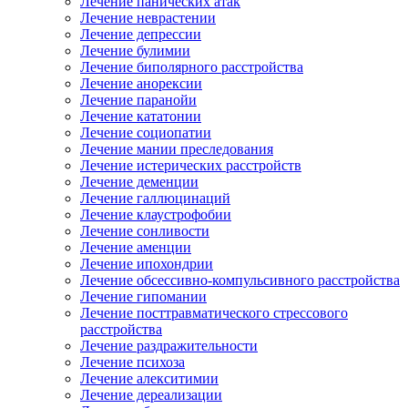
Лечение панических атак
Лечение неврастении
Лечение депрессии
Лечение булимии
Лечение биполярного расстройства
Лечение анорексии
Лечение паранойи
Лечение кататонии
Лечение социопатии
Лечение мании преследования
Лечение истерических расстройств
Лечение деменции
Лечение галлюцинаций
Лечение клаустрофобии
Лечение сонливости
Лечение аменции
Лечение ипохондрии
Лечение обсессивно-компульсивного расстройства
Лечение гипомании
Лечение посттравматического стрессового
расстройства
Лечение раздражительности
Лечение психоза
Лечение алекситимии
Лечение дереализации