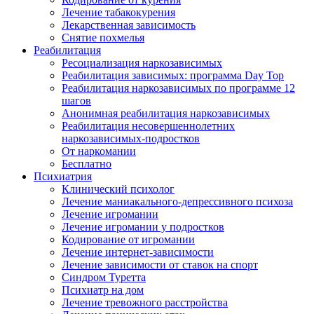
Лечение табакокурения
Лекарственная зависимость
Снятие похмелья
Реабилитация
Ресоциализация наркозависимых
Реабилитация зависимых: программа Day Top
Реабилитация наркозависимых по программе 12
шагов
Анонимная реабилитация наркозависимых
Реабилитация несовершеннолетних
наркозависимых-подростков
От наркомании
Бесплатно
Психиатрия
Клинический психолог
Лечение маниакального-депрессивного психоза
Лечение игромании
Лечение игромании у подростков
Кодирование от игромании
Лечение интернет-зависимости
Лечение зависимости от ставок на спорт
Синдром Туретта
Психиатр на дом
Лечение тревожного расстройства