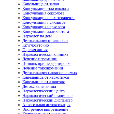
Капельница от запоя
Консультация токсиколога
Консультация сексолога
Консультация психотерапевта
Консультация психиатра
Консультация нарколога
Консультация аддиклотога
Нарколог на дом
Детоксикация от алкоголя
Круглосуточно
Горячая линия
Наркологическая клиника
Лечение игромании
Помощь при передозировке
Лечение токсикомании
Детоксикация наркозависимых
Капельница от наркотиков
Капельница от алкоголя
Детокс капельница
Наркологический центр
Наркологический стационар
Наркологический диспансер
Алкогольная интоксикация
Экстренное вытрезвление
Кодирование от курения