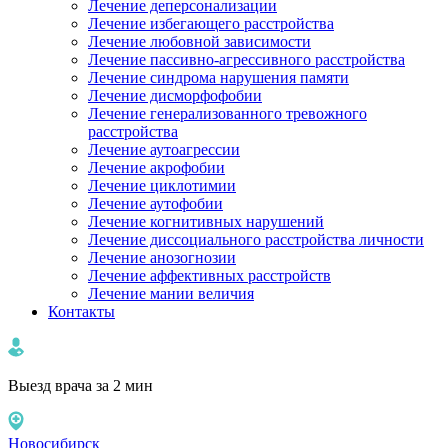
Лечение деперсонализации
Лечение избегающего расстройства
Лечение любовной зависимости
Лечение пассивно-агрессивного расстройства
Лечение синдрома нарушения памяти
Лечение дисморфофобии
Лечение генерализованного тревожного
расстройства
Лечение аутоагрессии
Лечение акрофобии
Лечение циклотимии
Лечение аутофобии
Лечение когнитивных нарушений
Лечение диссоциального расстройства личности
Лечение анозогнозии
Лечение аффективных расстройств
Лечение мании величия
Контакты
Выезд врача за 2 мин
Новосибирск