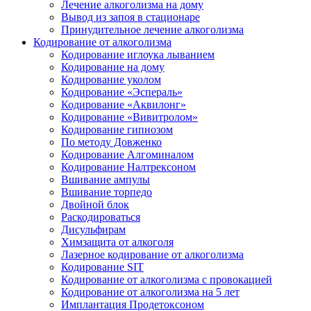
Лечение алкоголизма на дому
Вывод из запоя в стационаре
Принудительное лечение алкоголизма
Кодирование от алкоголизма
Кодирование иглоука лыванием
Кодирование на дому
Кодирование уколом
Кодирование «Эспераль»
Кодирование «Аквилонг»
Кодирование «Вивитролом»
Кодирование гипнозом
По методу Довженко
Кодирование Алгоминалом
Кодирование Налтрексоном
Вшивание ампулы
Вшивание торпедо
Двойной блок
Раскодироваться
Дисульфирам
Химзащита от алкоголя
Лазерное кодирование от алкоголизма
Кодирование SIT
Кодирование от алкоголизма с провокацией
Кодирование от алкоголизма на 5 лет
Имплантация Продетоксоном