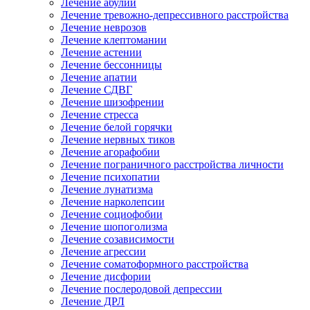
Лечение абулии
Лечение тревожно-депрессивного расстройства
Лечение неврозов
Лечение клептомании
Лечение астении
Лечение бессонницы
Лечение апатии
Лечение СДВГ
Лечение шизофрении
Лечение стресса
Лечение белой горячки
Лечение нервных тиков
Лечение агорафобии
Лечение пограничного расстройства личности
Лечение психопатии
Лечение лунатизма
Лечение нарколепсии
Лечение социофобии
Лечение шопоголизма
Лечение созависимости
Лечение агрессии
Лечение соматоформного расстройства
Лечение дисфории
Лечение послеродовой депрессии
Лечение ДРЛ