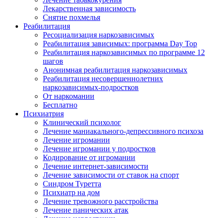
Лекарственная зависимость
Снятие похмелья
Реабилитация
Ресоциализация наркозависимых
Реабилитация зависимых: программа Day Top
Реабилитация наркозависимых по программе 12
шагов
Анонимная реабилитация наркозависимых
Реабилитация несовершеннолетних
наркозависимых-подростков
От наркомании
Бесплатно
Психиатрия
Клинический психолог
Лечение маниакального-депрессивного психоза
Лечение игромании
Лечение игромании у подростков
Кодирование от игромании
Лечение интернет-зависимости
Лечение зависимости от ставок на спорт
Синдром Туретта
Психиатр на дом
Лечение тревожного расстройства
Лечение панических атак