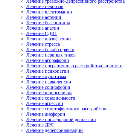
Лечение тревожно-депрессивного расстройства
Лечение неврозов
Лечение клептомании
Лечение астении
Лечение бессонницы
Лечение апатии
Лечение СДВГ
Лечение шизофрении
Лечение стресса
Лечение белой горячки
Лечение нервных тиков
Лечение агорафобии
Лечение пограничного расстройства личности
Лечение психопатии
Лечение лунатизма
Лечение нарколепсии
Лечение социофобии
Лечение шопоголизма
Лечение созависимости
Лечение агрессии
Лечение соматоформного расстройства
Лечение дисфории
Лечение послеродовой депрессии
Лечение ДРЛ
Лечение деперсонализации