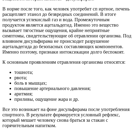
В норме после того, как человек употребит сп иртное, печень
расщепляет этанол до безвредных соединений. В итоге
получается углекислый газ и вода. Промежуточным
продуктом является ацетальдегид. Именно это вещество
вызывает тягостные ощущения, крайне неприятные
симптомы, свидетельствующие об отравлении организма. Под
влиянием дисульфирама не происходит разрушение
ацетальдегида до безопасных составляющих компонентов.
Именно поэтому, признаки интоксикации долго беспокоят.
К основным проявлениям отравления организма относятся:
тошнота;
рвота;
боль в мышцах;
повышение артериального давления;
аритмия;
приливы, ощущение жара и др.
Все это возникает на фоне дисульфирама после употребления
спиртного. В результате формируется условный рефлекс,
который мешает человеку снова браться за стакан с
горячительным напитком.