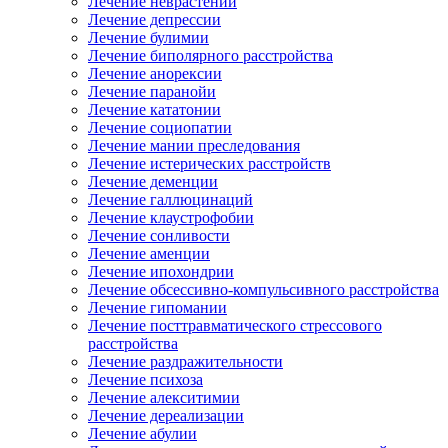
Лечение неврастении
Лечение депрессии
Лечение булимии
Лечение биполярного расстройства
Лечение анорексии
Лечение паранойи
Лечение кататонии
Лечение социопатии
Лечение мании преследования
Лечение истерических расстройств
Лечение деменции
Лечение галлюцинаций
Лечение клаустрофобии
Лечение сонливости
Лечение аменции
Лечение ипохондрии
Лечение обсессивно-компульсивного расстройства
Лечение гипомании
Лечение посттравматического стрессового
расстройства
Лечение раздражительности
Лечение психоза
Лечение алекситимии
Лечение дереализации
Лечение абулии