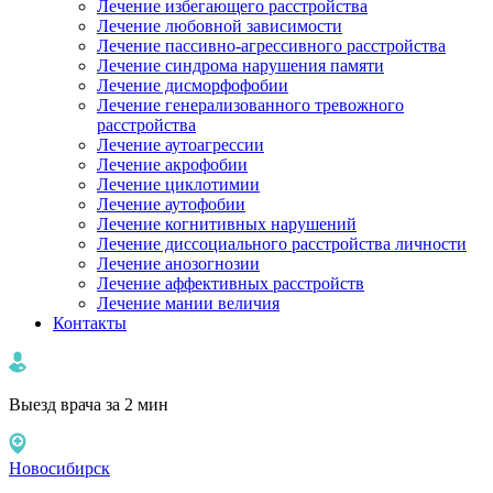
Лечение избегающего расстройства
Лечение любовной зависимости
Лечение пассивно-агрессивного расстройства
Лечение синдрома нарушения памяти
Лечение дисморфофобии
Лечение генерализованного тревожного
расстройства
Лечение аутоагрессии
Лечение акрофобии
Лечение циклотимии
Лечение аутофобии
Лечение когнитивных нарушений
Лечение диссоциального расстройства личности
Лечение анозогнозии
Лечение аффективных расстройств
Лечение мании величия
Контакты
Выезд врача за 2 мин
Новосибирск