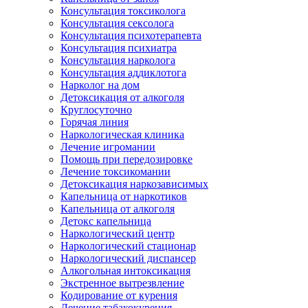
Консультация токсиколога
Консультация сексолога
Консультация психотерапевта
Консультация психиатра
Консультация нарколога
Консультация аддиклотога
Нарколог на дом
Детоксикация от алкоголя
Круглосуточно
Горячая линия
Наркологическая клиника
Лечение игромании
Помощь при передозировке
Лечение токсикомании
Детоксикация наркозависимых
Капельница от наркотиков
Капельница от алкоголя
Детокс капельница
Наркологический центр
Наркологический стационар
Наркологический диспансер
Алкогольная интоксикация
Экстренное вытрезвление
Кодирование от курения
Лечение табакокурения