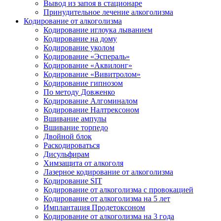
Вывод из запоя в стационаре
Принудительное лечение алкоголизма
Кодирование от алкоголизма
Кодирование иглоука лыванием
Кодирование на дому
Кодирование уколом
Кодирование «Эспераль»
Кодирование «Аквилонг»
Кодирование «Вивитролом»
Кодирование гипнозом
По методу Довженко
Кодирование Алгоминалом
Кодирование Налтрексоном
Вшивание ампулы
Вшивание торпедо
Двойной блок
Раскодироваться
Дисульфирам
Химзащита от алкоголя
Лазерное кодирование от алкоголизма
Кодирование SIT
Кодирование от алкоголизма с провокацией
Кодирование от алкоголизма на 5 лет
Имплантация Продетоксоном
Кодирование от алкоголизма на 3 года