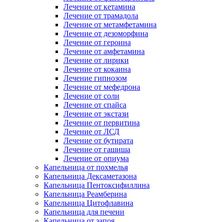
Лечение от кетамина
Лечение от трамадола
Лечение от метамфетамина
Лечение от дезоморфина
Лечение от героина
Лечение от амфетамина
Лечение от лирики
Лечение от кокаина
Лечение гипнозом
Лечение от мефедрона
Лечение от соли
Лечение от спайса
Лечение от экстази
Лечение от первитина
Лечение от ЛСД
Лечение от бутирата
Лечение от гашиша
Лечение от опиума
Капельница от похмелья
Капельница Дексаметазона
Капельница Пентоксифиллина
Капельница Реамберина
Капельница Цитофлавина
Капельница для печени
Капельница от запоя