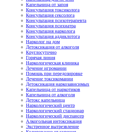
Капельница от запоя
Консультация токсиколога
Консультация сексолога
Консультация психотерапевта
Консультация психиатра
Консультация нарколога
Консультация аддиклотога
Нарколог на дом
Детоксикация от алкоголя
Круглосуточно
Горячая линия
Наркологическая клиника
Лечение игромании
Помощь при передозировке
Лечение токсикомании
Детоксикация наркозависимых
Капельница от наркотиков
Капельница от алкоголя
Детокс капельница
Наркологический центр
Наркологический стационар
Наркологический диспансер
Алкогольная интоксикация
Экстренное вытрезвление
Кодирование от курения