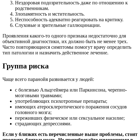
Нездоровая подозрительность даже по отношению к
родственникам.
Злопамятность и мстительность.
Неспособность адекватно реагировать на критику.
Слуховые и зрительные галлюцинации.
Проявления какого-то одного признака недостаточно для
объективной диагностики, их должно быть не менее трех.
Часто повторяющиеся симптомы помогут врачу определить
тип патологии и назначить действенное лечение.
Группа риска
Чаще всего паранойя развивается у людей:
с болезнью Альцгеймера или Паркинсона, черепно-
мозговыми травмами;
употребляющих психотропные препараты;
имеющих атеросклеротического поражения сосудов
головного мозга;
переживших физическое или сексуальное насилие;
страдающих депрессиями.
Если у близких есть перечисленные выше проблемы, стоит
проявить бдительность. Не пренебрегайте изменениями в