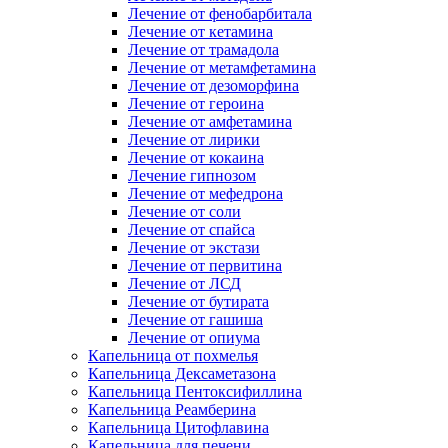
Лечение от фенобарбитала
Лечение от кетамина
Лечение от трамадола
Лечение от метамфетамина
Лечение от дезоморфина
Лечение от героина
Лечение от амфетамина
Лечение от лирики
Лечение от кокаина
Лечение гипнозом
Лечение от мефедрона
Лечение от соли
Лечение от спайса
Лечение от экстази
Лечение от первитина
Лечение от ЛСД
Лечение от бутирата
Лечение от гашиша
Лечение от опиума
Капельница от похмелья
Капельница Дексаметазона
Капельница Пентоксифиллина
Капельница Реамберина
Капельница Цитофлавина
Капельница для печени