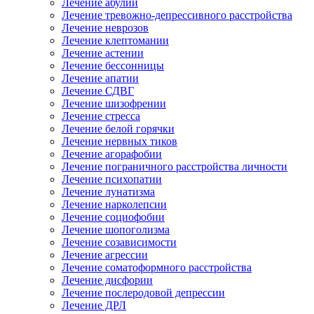
Лечение абулии
Лечение тревожно-депрессивного расстройства
Лечение неврозов
Лечение клептомании
Лечение астении
Лечение бессонницы
Лечение апатии
Лечение СДВГ
Лечение шизофрении
Лечение стресса
Лечение белой горячки
Лечение нервных тиков
Лечение агорафобии
Лечение пограничного расстройства личности
Лечение психопатии
Лечение лунатизма
Лечение нарколепсии
Лечение социофобии
Лечение шопоголизма
Лечение созависимости
Лечение агрессии
Лечение соматоформного расстройства
Лечение дисфории
Лечение послеродовой депрессии
Лечение ДРЛ