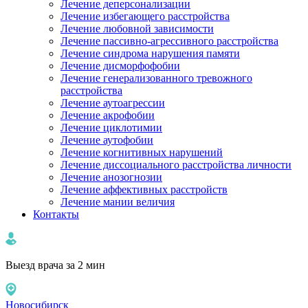
Лечение деперсонализации
Лечение избегающего расстройства
Лечение любовной зависимости
Лечение пассивно-агрессивного расстройства
Лечение синдрома нарушения памяти
Лечение дисморфофобии
Лечение генерализованного тревожного
расстройства
Лечение аутоагрессии
Лечение акрофобии
Лечение циклотимии
Лечение аутофобии
Лечение когнитивных нарушений
Лечение диссоциального расстройства личности
Лечение анозогнозии
Лечение аффективных расстройств
Лечение мании величия
Контакты
Выезд врача за 2 мин
Новосибирск