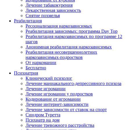
Лечение табакокурения
Лекарственная зависимость
Снятие похмелья
Реабилитация
Ресоциализация наркозависимых
Реабилитация зависимых: программа Day Top
Реабилитация наркозависимых по программе 12
шагов
Анонимная реабилитация наркозависимых
Реабилитация несовершеннолетних
наркозависимых-подростков
От наркомании
Бесплатно
Психиатрия
Клинический психолог
Лечение маниакального-депрессивного психоза
Лечение игромании
Лечение игромании у подростков
Кодирование от игромании
Лечение интернет-зависимости
Лечение зависимости от ставок на спорт
Синдром Туретта
Психиатр на дом
Лечение тревожного расстройства