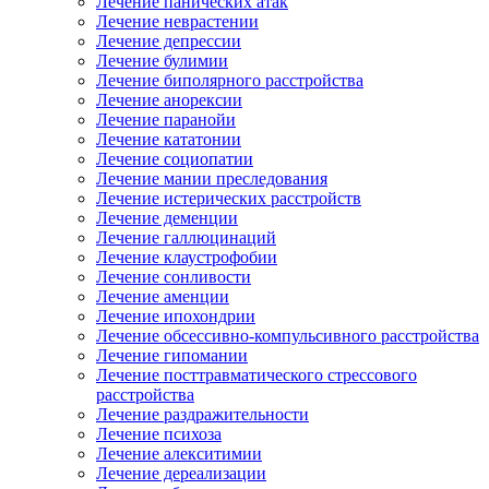
Лечение панических атак
Лечение неврастении
Лечение депрессии
Лечение булимии
Лечение биполярного расстройства
Лечение анорексии
Лечение паранойи
Лечение кататонии
Лечение социопатии
Лечение мании преследования
Лечение истерических расстройств
Лечение деменции
Лечение галлюцинаций
Лечение клаустрофобии
Лечение сонливости
Лечение аменции
Лечение ипохондрии
Лечение обсессивно-компульсивного расстройства
Лечение гипомании
Лечение посттравматического стрессового
расстройства
Лечение раздражительности
Лечение психоза
Лечение алекситимии
Лечение дереализации