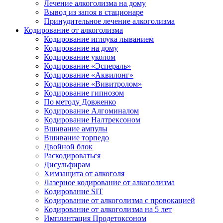
Лечение алкоголизма на дому
Вывод из запоя в стационаре
Принудительное лечение алкоголизма
Кодирование от алкоголизма
Кодирование иглоука лыванием
Кодирование на дому
Кодирование уколом
Кодирование «Эспераль»
Кодирование «Аквилонг»
Кодирование «Вивитролом»
Кодирование гипнозом
По методу Довженко
Кодирование Алгоминалом
Кодирование Налтрексоном
Вшивание ампулы
Вшивание торпедо
Двойной блок
Раскодироваться
Дисульфирам
Химзащита от алкоголя
Лазерное кодирование от алкоголизма
Кодирование SIT
Кодирование от алкоголизма с провокацией
Кодирование от алкоголизма на 5 лет
Имплантация Продетоксоном