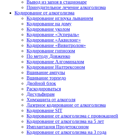
Вывод из запоя в стационаре
Принудительное лечение алкоголизма
Кодирование от алкоголизма
Кодирование иглоука лыванием
Кодирование на дому
Кодирование уколом
Кодирование «Эспераль»
Кодирование «Аквилонг»
Кодирование «Вивитролом»
Кодирование гипнозом
По методу Довженко
Кодирование Алгоминалом
Кодирование Налтрексоном
Вшивание ампулы
Вшивание торпедо
Двойной блок
Раскодироваться
Дисульфирам
Химзащита от алкоголя
Лазерное кодирование от алкоголизма
Кодирование SIT
Кодирование от алкоголизма с провокацией
Кодирование от алкоголизма на 5 лет
Имплантация Продетоксоном
Кодирование от алкоголизма на 3 года