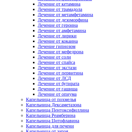
Лечение от кетамина
Лечение от трамадола
Лечение от метамфетамина
Лечение от дезоморфина
Лечение от героина
Лечение от амфетамина
Лечение от лирики
Лечение от кокаина
Лечение гипнозом
Лечение от мефедрона
Лечение от соли
Лечение от спайса
Лечение от экстази
Лечение от первитина
Лечение от ЛСД
Лечение от бутирата
Лечение от гашиша
Лечение от опиума
Капельница от похмелья
Капельница Дексаметазона
Капельница Пентоксифиллина
Капельница Реамберина
Капельница Цитофлавина
Капельница для печени
Капельница от запоя