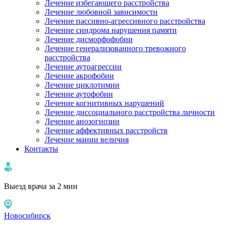
Лечение избегающего расстройства
Лечение любовной зависимости
Лечение пассивно-агрессивного расстройства
Лечение синдрома нарушения памяти
Лечение дисморфофобии
Лечение генерализованного тревожного
расстройства
Лечение аутоагрессии
Лечение акрофобии
Лечение циклотимии
Лечение аутофобии
Лечение когнитивных нарушений
Лечение диссоциального расстройства личности
Лечение анозогнозии
Лечение аффективных расстройств
Лечение мании величия
Контакты
Выезд врача за 2 мин
Новосибирск