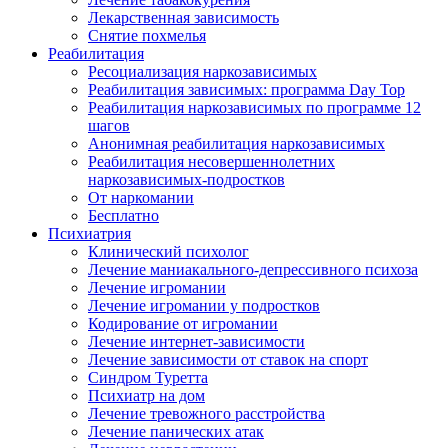
Лекарственная зависимость
Снятие похмелья
Реабилитация
Ресоциализация наркозависимых
Реабилитация зависимых: программа Day Top
Реабилитация наркозависимых по программе 12
шагов
Анонимная реабилитация наркозависимых
Реабилитация несовершеннолетних
наркозависимых-подростков
От наркомании
Бесплатно
Психиатрия
Клинический психолог
Лечение маниакального-депрессивного психоза
Лечение игромании
Лечение игромании у подростков
Кодирование от игромании
Лечение интернет-зависимости
Лечение зависимости от ставок на спорт
Синдром Туретта
Психиатр на дом
Лечение тревожного расстройства
Лечение панических атак