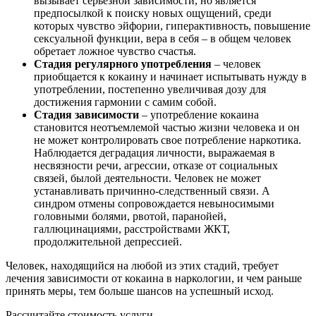
вызывает серьезной зависимости, но является
предпосылкой к поиску новых ощущений, среди
которых чувство эйфории, гиперактивность, повышение
сексуальной функции, вера в себя – в общем человек
обретает ложное чувство счастья.
Стадия регулярного употребления
– человек
приобщается к кокаину и начинает испытывать нужду в
употреблении, постепенно увеличивая дозу для
достижения гармонии с самим собой.
Стадия зависимости
– употребление кокаина
становится неотъемлемой частью жизни человека и он
не может контролировать свое потребление наркотика.
Наблюдается деградация личности, выражаемая в
несвязности речи, агрессии, отказе от социальных
связей, былой деятельности. Человек не может
устанавливать причинно-следственный связи. А
синдром отмены сопровождается невыносимыми
головными болями, рвотой, паранойей,
галлюцинациями, расстройствами ЖКТ,
продолжительной депрессией.
Человек, находящийся на любой из этих стадий, требует
лечения зависимости от кокаина в наркологии, и чем раньше
принять меры, тем больше шансов на успешный исход.
Рассчитайте стоимость услуги