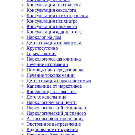
Консультация токсиколога
Консультация сексолога
Консультация психотерапевта
Консультация психиатра
Консультация нарколога
Консультация аддиклотога
Нарколог на дом
Детоксикация от алкоголя
Круглосуточно
Горячая линия
Наркологическая клиника
Лечение игромании
Помощь при передозировке
Лечение токсикомании
Детоксикация наркозависимых
Капельница от наркотиков
Капельница от алкоголя
Детокс капельница
Наркологический центр
Наркологический стационар
Наркологический диспансер
Алкогольная интоксикация
Экстренное вытрезвление
Кодирование от курения
Лечение табакокурения