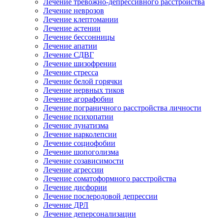
Лечение тревожно-депрессивного расстройства
Лечение неврозов
Лечение клептомании
Лечение астении
Лечение бессонницы
Лечение апатии
Лечение СДВГ
Лечение шизофрении
Лечение стресса
Лечение белой горячки
Лечение нервных тиков
Лечение агорафобии
Лечение пограничного расстройства личности
Лечение психопатии
Лечение лунатизма
Лечение нарколепсии
Лечение социофобии
Лечение шопоголизма
Лечение созависимости
Лечение агрессии
Лечение соматоформного расстройства
Лечение дисфории
Лечение послеродовой депрессии
Лечение ДРЛ
Лечение деперсонализации