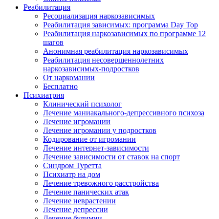
Реабилитация
Ресоциализация наркозависимых
Реабилитация зависимых: программа Day Top
Реабилитация наркозависимых по программе 12
шагов
Анонимная реабилитация наркозависимых
Реабилитация несовершеннолетних
наркозависимых-подростков
От наркомании
Бесплатно
Психиатрия
Клинический психолог
Лечение маниакального-депрессивного психоза
Лечение игромании
Лечение игромании у подростков
Кодирование от игромании
Лечение интернет-зависимости
Лечение зависимости от ставок на спорт
Синдром Туретта
Психиатр на дом
Лечение тревожного расстройства
Лечение панических атак
Лечение неврастении
Лечение депрессии
Лечение булимии