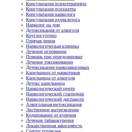
Консультация психотерапевта
Консультация психиатра
Консультация нарколога
Консультация аддиклотога
Нарколог на дом
Детоксикация от алкоголя
Круглосуточно
Горячая линия
Наркологическая клиника
Лечение игромании
Помощь при передозировке
Лечение токсикомании
Детоксикация наркозависимых
Капельница от наркотиков
Капельница от алкоголя
Детокс капельница
Наркологический центр
Наркологический стационар
Наркологический диспансер
Алкогольная интоксикация
Экстренное вытрезвление
Кодирование от курения
Лечение табакокурения
Лекарственная зависимость
Снятие похмелья