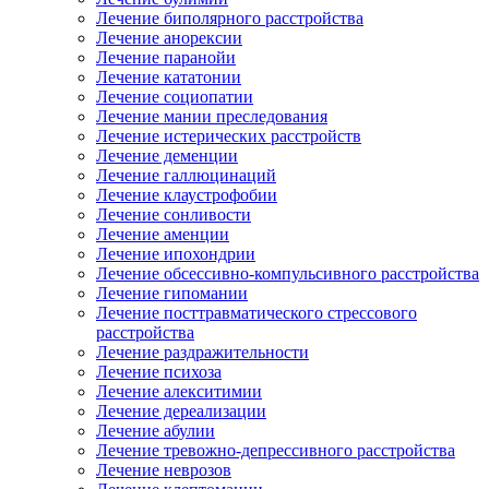
Лечение биполярного расстройства
Лечение анорексии
Лечение паранойи
Лечение кататонии
Лечение социопатии
Лечение мании преследования
Лечение истерических расстройств
Лечение деменции
Лечение галлюцинаций
Лечение клаустрофобии
Лечение сонливости
Лечение аменции
Лечение ипохондрии
Лечение обсессивно-компульсивного расстройства
Лечение гипомании
Лечение посттравматического стрессового
расстройства
Лечение раздражительности
Лечение психоза
Лечение алекситимии
Лечение дереализации
Лечение абулии
Лечение тревожно-депрессивного расстройства
Лечение неврозов