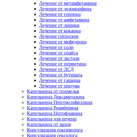
Лечение от метамфетамина
Лечение от дезоморфина
Лечение от героина
Лечение от амфетамина
Лечение от лирики
Лечение от кокаина
Лечение гипнозом
Лечение от мефедрона
Лечение от соли
Лечение от спайса
Лечение от экстази
Лечение от первитина
Лечение от ЛСД
Лечение от бутирата
Лечение от гашиша
Лечение от опиума
Капельница от похмелья
Капельница Дексаметазона
Капельница Пентоксифиллина
Капельница Реамберина
Капельница Цитофлавина
Капельница для печени
Капельница от запоя
Консультация токсиколога
Консультация сексолога