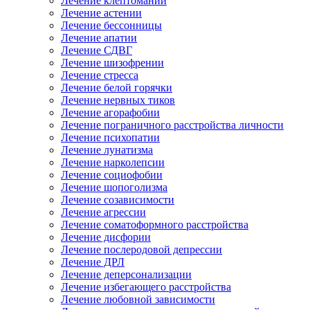
Лечение клептомании
Лечение астении
Лечение бессонницы
Лечение апатии
Лечение СДВГ
Лечение шизофрении
Лечение стресса
Лечение белой горячки
Лечение нервных тиков
Лечение агорафобии
Лечение пограничного расстройства личности
Лечение психопатии
Лечение лунатизма
Лечение нарколепсии
Лечение социофобии
Лечение шопоголизма
Лечение созависимости
Лечение агрессии
Лечение соматоформного расстройства
Лечение дисфории
Лечение послеродовой депрессии
Лечение ДРЛ
Лечение деперсонализации
Лечение избегающего расстройства
Лечение любовной зависимости