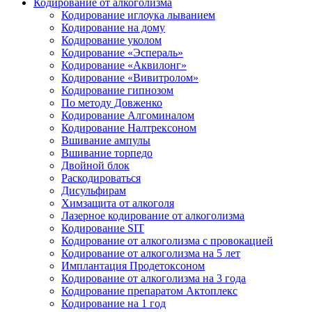
Кодирование от алкоголизма
Кодирование иглоука лыванием
Кодирование на дому
Кодирование уколом
Кодирование «Эспераль»
Кодирование «Аквилонг»
Кодирование «Вивитролом»
Кодирование гипнозом
По методу Довженко
Кодирование Алгоминалом
Кодирование Налтрексоном
Вшивание ампулы
Вшивание торпедо
Двойной блок
Раскодироваться
Дисульфирам
Химзащита от алкоголя
Лазерное кодирование от алкоголизма
Кодирование SIT
Кодирование от алкоголизма с провокацией
Кодирование от алкоголизма на 5 лет
Имплантация Продетоксоном
Кодирование от алкоголизма на 3 года
Кодирование препаратом Актоплекс
Кодирование на 1 год