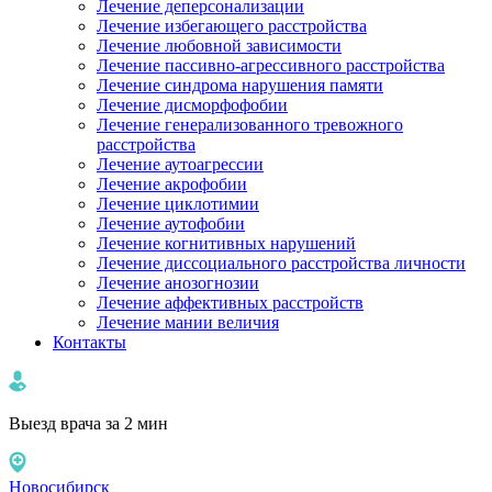
Лечение деперсонализации
Лечение избегающего расстройства
Лечение любовной зависимости
Лечение пассивно-агрессивного расстройства
Лечение синдрома нарушения памяти
Лечение дисморфофобии
Лечение генерализованного тревожного
расстройства
Лечение аутоагрессии
Лечение акрофобии
Лечение циклотимии
Лечение аутофобии
Лечение когнитивных нарушений
Лечение диссоциального расстройства личности
Лечение анозогнозии
Лечение аффективных расстройств
Лечение мании величия
Контакты
Выезд врача за 2 мин
Новосибирск