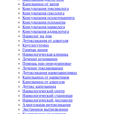
Капельница от запоя
Консультация токсиколога
Консультация сексолога
Консультация психотерапевта
Консультация психиатра
Консультация нарколога
Консультация аддиклотога
Нарколог на дом
Детоксикация от алкоголя
Круглосуточно
Горячая линия
Наркологическая клиника
Лечение игромании
Помощь при передозировке
Лечение токсикомании
Детоксикация наркозависимых
Капельница от наркотиков
Капельница от алкоголя
Детокс капельница
Наркологический центр
Наркологический стационар
Наркологический диспансер
Алкогольная интоксикация
Экстренное вытрезвление
Кодирование от курения