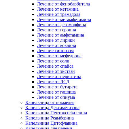
Лечение от фенобарбитала
Лечение от кетамина
Лечение от трамадола
Лечение от метамфетамина
Лечение от дезоморфина
Лечение от героина
Лечение от амфетамина
Лечение от лирики
Лечение от кокаина
Лечение гипнозом
Лечение от мефедрона
Лечение от соли
Лечение от спайса
Лечение от экстази
Лечение от первитина
Лечение от ЛСД
Лечение от бутирата
Лечение от гашиша
Лечение от опиума
Капельница от похмелья
Капельница Дексаметазона
Капельница Пентоксифиллина
Капельница Реамберина
Капельница Цитофлавина
Капельница для печени