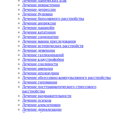
Лечение панических атак
Лечение неврастении
Лечение депрессии
Лечение булимии
Лечение биполярного расстройства
Лечение анорексии
Лечение паранойи
Лечение кататонии
Лечение социопатии
Лечение мании преследования
Лечение истерических расстройств
Лечение деменции
Лечение галлюцинаций
Лечение клаустрофобии
Лечение сонливости
Лечение аменции
Лечение ипохондрии
Лечение обсессивно-компульсивного расстройства
Лечение гипомании
Лечение посттравматического стрессового
расстройства
Лечение раздражительности
Лечение психоза
Лечение алекситимии
Лечение дереализации