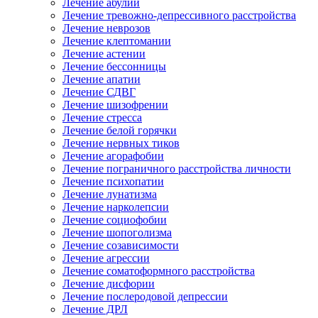
Лечение абулии
Лечение тревожно-депрессивного расстройства
Лечение неврозов
Лечение клептомании
Лечение астении
Лечение бессонницы
Лечение апатии
Лечение СДВГ
Лечение шизофрении
Лечение стресса
Лечение белой горячки
Лечение нервных тиков
Лечение агорафобии
Лечение пограничного расстройства личности
Лечение психопатии
Лечение лунатизма
Лечение нарколепсии
Лечение социофобии
Лечение шопоголизма
Лечение созависимости
Лечение агрессии
Лечение соматоформного расстройства
Лечение дисфории
Лечение послеродовой депрессии
Лечение ДРЛ