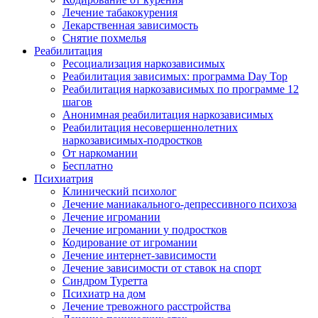
Лечение табакокурения
Лекарственная зависимость
Снятие похмелья
Реабилитация
Ресоциализация наркозависимых
Реабилитация зависимых: программа Day Top
Реабилитация наркозависимых по программе 12
шагов
Анонимная реабилитация наркозависимых
Реабилитация несовершеннолетних
наркозависимых-подростков
От наркомании
Бесплатно
Психиатрия
Клинический психолог
Лечение маниакального-депрессивного психоза
Лечение игромании
Лечение игромании у подростков
Кодирование от игромании
Лечение интернет-зависимости
Лечение зависимости от ставок на спорт
Синдром Туретта
Психиатр на дом
Лечение тревожного расстройства