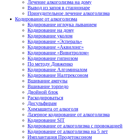
Лечение алкоголизма на дому
Вывод из запоя в стационаре
Принудительное лечение алкоголизма
Кодирование от алкоголизма
Кодирование иглоука лыванием
Кодирование на дому
Кодирование уколом
Кодирование «Эспераль»
Кодирование «Аквилонг»
Кодирование «Вивитролом»
Кодирование гипнозом
По методу Довженко
Кодирование Алгоминалом
Кодирование Налтрексоном
Вшивание ампулы
Вшивание торпедо
Двойной блок
Раскодироваться
Дисульфирам
Химзащита от алкоголя
Лазерное кодирование от алкоголизма
Кодирование SIT
Кодирование от алкоголизма с провокацией
Кодирование от алкоголизма на 5 лет
Имплантация Продетоксоном