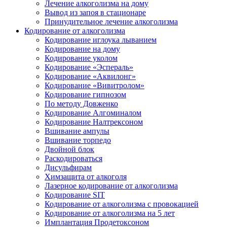
Лечение алкоголизма на дому
Вывод из запоя в стационаре
Принудительное лечение алкоголизма
Кодирование от алкоголизма
Кодирование иглоука лыванием
Кодирование на дому
Кодирование уколом
Кодирование «Эспераль»
Кодирование «Аквилонг»
Кодирование «Вивитролом»
Кодирование гипнозом
По методу Довженко
Кодирование Алгоминалом
Кодирование Налтрексоном
Вшивание ампулы
Вшивание торпедо
Двойной блок
Раскодироваться
Дисульфирам
Химзащита от алкоголя
Лазерное кодирование от алкоголизма
Кодирование SIT
Кодирование от алкоголизма с провокацией
Кодирование от алкоголизма на 5 лет
Имплантация Продетоксоном