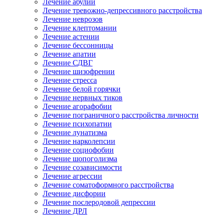
Лечение абулии
Лечение тревожно-депрессивного расстройства
Лечение неврозов
Лечение клептомании
Лечение астении
Лечение бессонницы
Лечение апатии
Лечение СДВГ
Лечение шизофрении
Лечение стресса
Лечение белой горячки
Лечение нервных тиков
Лечение агорафобии
Лечение пограничного расстройства личности
Лечение психопатии
Лечение лунатизма
Лечение нарколепсии
Лечение социофобии
Лечение шопоголизма
Лечение созависимости
Лечение агрессии
Лечение соматоформного расстройства
Лечение дисфории
Лечение послеродовой депрессии
Лечение ДРЛ