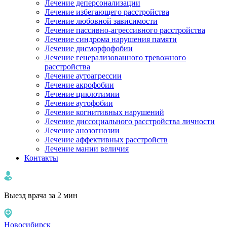
Лечение деперсонализации
Лечение избегающего расстройства
Лечение любовной зависимости
Лечение пассивно-агрессивного расстройства
Лечение синдрома нарушения памяти
Лечение дисморфофобии
Лечение генерализованного тревожного
расстройства
Лечение аутоагрессии
Лечение акрофобии
Лечение циклотимии
Лечение аутофобии
Лечение когнитивных нарушений
Лечение диссоциального расстройства личности
Лечение анозогнозии
Лечение аффективных расстройств
Лечение мании величия
Контакты
Выезд врача за 2 мин
Новосибирск