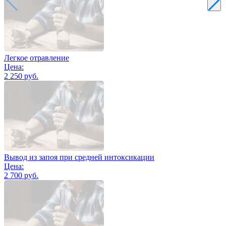
Легкое отравление
Цена:
2 250 руб.
Вывод из запоя при средней интоксикации
Цена:
2 700 руб.