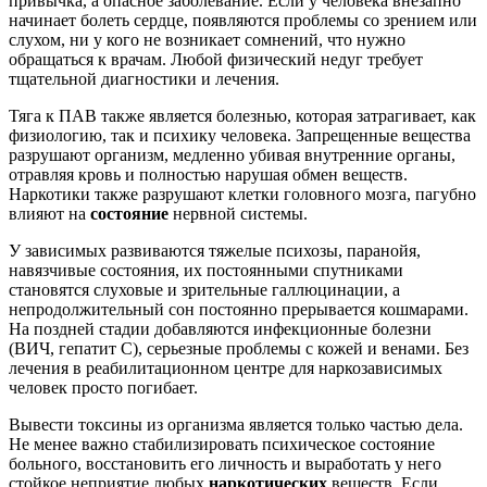
привычка, а опасное заболевание. Если у человека внезапно
начинает болеть сердце, появляются проблемы со зрением или
слухом, ни у кого не возникает сомнений, что нужно
обращаться к врачам. Любой физический недуг требует
тщательной диагностики и лечения.
Тяга к ПАВ также является болезнью, которая затрагивает, как
физиологию, так и психику человека. Запрещенные вещества
разрушают организм, медленно убивая внутренние органы,
отравляя кровь и полностью нарушая обмен веществ.
Наркотики также разрушают клетки головного мозга, пагубно
влияют на
состояние
нервной системы.
У зависимых развиваются тяжелые психозы, паранойя,
навязчивые состояния, их постоянными спутниками
становятся слуховые и зрительные галлюцинации, а
непродолжительный сон постоянно прерывается кошмарами.
На поздней стадии добавляются инфекционные болезни
(ВИЧ, гепатит C), серьезные проблемы с кожей и венами. Без
лечения в реабилитационном центре для наркозависимых
человек просто погибает.
Вывести токсины из организма является только частью дела.
Не менее важно стабилизировать психическое состояние
больного, восстановить его личность и выработать у него
стойкое неприятие любых
наркотических
веществ. Если