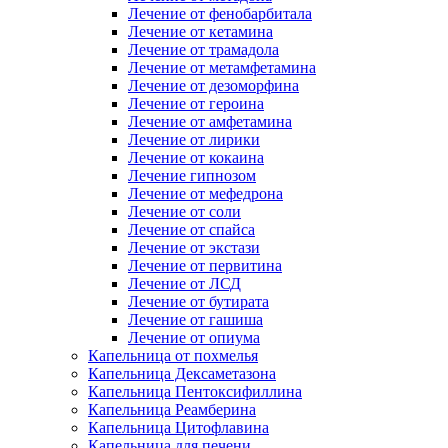
Лечение от фенобарбитала
Лечение от кетамина
Лечение от трамадола
Лечение от метамфетамина
Лечение от дезоморфина
Лечение от героина
Лечение от амфетамина
Лечение от лирики
Лечение от кокаина
Лечение гипнозом
Лечение от мефедрона
Лечение от соли
Лечение от спайса
Лечение от экстази
Лечение от первитина
Лечение от ЛСД
Лечение от бутирата
Лечение от гашиша
Лечение от опиума
Капельница от похмелья
Капельница Дексаметазона
Капельница Пентоксифиллина
Капельница Реамберина
Капельница Цитофлавина
Капельница для печени