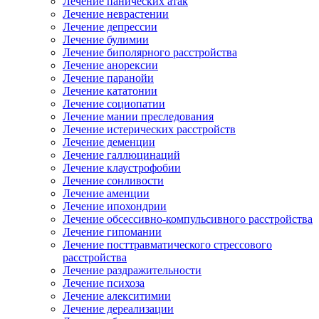
Лечение панических атак
Лечение неврастении
Лечение депрессии
Лечение булимии
Лечение биполярного расстройства
Лечение анорексии
Лечение паранойи
Лечение кататонии
Лечение социопатии
Лечение мании преследования
Лечение истерических расстройств
Лечение деменции
Лечение галлюцинаций
Лечение клаустрофобии
Лечение сонливости
Лечение аменции
Лечение ипохондрии
Лечение обсессивно-компульсивного расстройства
Лечение гипомании
Лечение посттравматического стрессового
расстройства
Лечение раздражительности
Лечение психоза
Лечение алекситимии
Лечение дереализации