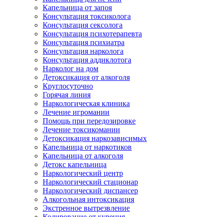
Капельница от запоя
Консультация токсиколога
Консультация сексолога
Консультация психотерапевта
Консультация психиатра
Консультация нарколога
Консультация аддиклотога
Нарколог на дом
Детоксикация от алкоголя
Круглосуточно
Горячая линия
Наркологическая клиника
Лечение игромании
Помощь при передозировке
Лечение токсикомании
Детоксикация наркозависимых
Капельница от наркотиков
Капельница от алкоголя
Детокс капельница
Наркологический центр
Наркологический стационар
Наркологический диспансер
Алкогольная интоксикация
Экстренное вытрезвление
Кодирование от курения