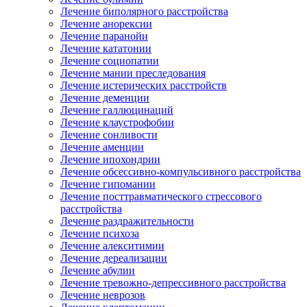
Лечение биполярного расстройства
Лечение анорексии
Лечение паранойи
Лечение кататонии
Лечение социопатии
Лечение мании преследования
Лечение истерических расстройств
Лечение деменции
Лечение галлюцинаций
Лечение клаустрофобии
Лечение сонливости
Лечение аменции
Лечение ипохондрии
Лечение обсессивно-компульсивного расстройства
Лечение гипомании
Лечение посттравматического стрессового
расстройства
Лечение раздражительности
Лечение психоза
Лечение алекситимии
Лечение дереализации
Лечение абулии
Лечение тревожно-депрессивного расстройства
Лечение неврозов