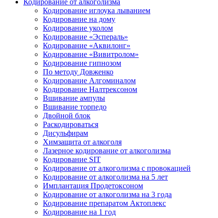
Кодирование от алкоголизма
Кодирование иглоука лыванием
Кодирование на дому
Кодирование уколом
Кодирование «Эспераль»
Кодирование «Аквилонг»
Кодирование «Вивитролом»
Кодирование гипнозом
По методу Довженко
Кодирование Алгоминалом
Кодирование Налтрексоном
Вшивание ампулы
Вшивание торпедо
Двойной блок
Раскодироваться
Дисульфирам
Химзащита от алкоголя
Лазерное кодирование от алкоголизма
Кодирование SIT
Кодирование от алкоголизма с провокацией
Кодирование от алкоголизма на 5 лет
Имплантация Продетоксоном
Кодирование от алкоголизма на 3 года
Кодирование препаратом Актоплекс
Кодирование на 1 год