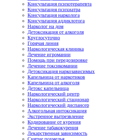
Консультация психотерапевта
Консультация психиатра
Консультация нарколога
Консультация аддиклотога
Нарколог на дом
Детоксикация от алкоголя
Круглосуточно
Горячая линия
Наркологическая клиника
Лечение игромании
Помощь при передозировке
Лечение токсикомании
Детоксикация наркозависимых
Капельница от наркотиков
Капельница от алкоголя
Детокс капельница
Наркологический центр
Наркологический стационар
Наркологический диспансер
Алкогольная интоксикация
Экстренное вытрезвление
Кодирование от курения
Лечение табакокурения
Лекарственная зависимость
Снятие похмелья