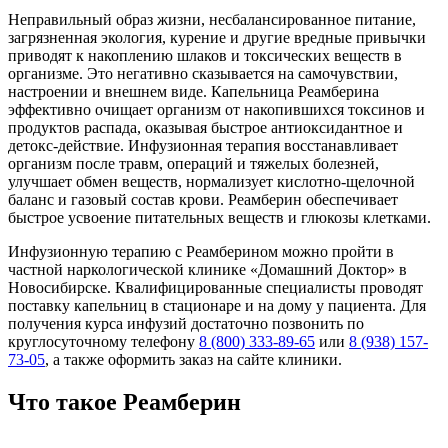
Неправильный образ жизни, несбалансированное питание,
загрязненная экология, курение и другие вредные привычки
приводят к накоплению шлаков и токсических веществ в
организме. Это негативно сказывается на самочувствии,
настроении и внешнем виде. Капельница Реамберина
эффективно очищает организм от накопившихся токсинов и
продуктов распада, оказывая быстрое антиоксидантное и
детокс-действие. Инфузионная терапия восстанавливает
организм после травм, операций и тяжелых болезней,
улучшает обмен веществ, нормализует кислотно-щелочной
баланс и газовый состав крови. Реамберин обеспечивает
быстрое усвоение питательных веществ и глюкозы клетками.
Инфузионную терапию с Реамберином можно пройти в
частной наркологической клинике «Домашний Доктор» в
Новосибирске. Квалифицированные специалисты проводят
поставку капельниц в стационаре и на дому у пациента. Для
получения курса инфузий достаточно позвонить по
круглосуточному телефону
8 (800) 333-89-65
или
8 (938) 157-
73-05
, а также оформить заказ на сайте клиники.
Что такое Реамберин