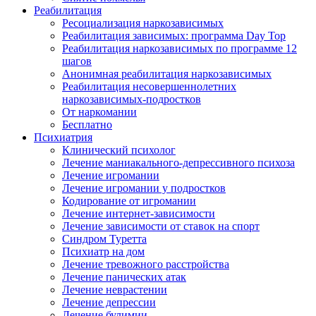
Реабилитация
Ресоциализация наркозависимых
Реабилитация зависимых: программа Day Top
Реабилитация наркозависимых по программе 12
шагов
Анонимная реабилитация наркозависимых
Реабилитация несовершеннолетних
наркозависимых-подростков
От наркомании
Бесплатно
Психиатрия
Клинический психолог
Лечение маниакального-депрессивного психоза
Лечение игромании
Лечение игромании у подростков
Кодирование от игромании
Лечение интернет-зависимости
Лечение зависимости от ставок на спорт
Синдром Туретта
Психиатр на дом
Лечение тревожного расстройства
Лечение панических атак
Лечение неврастении
Лечение депрессии
Лечение булимии