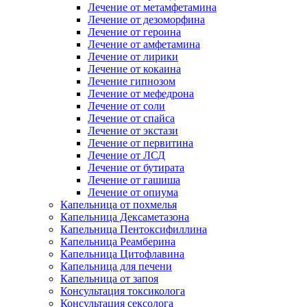
Лечение от метамфетамина
Лечение от дезоморфина
Лечение от героина
Лечение от амфетамина
Лечение от лирики
Лечение от кокаина
Лечение гипнозом
Лечение от мефедрона
Лечение от соли
Лечение от спайса
Лечение от экстази
Лечение от первитина
Лечение от ЛСД
Лечение от бутирата
Лечение от гашиша
Лечение от опиума
Капельница от похмелья
Капельница Дексаметазона
Капельница Пентоксифиллина
Капельница Реамберина
Капельница Цитофлавина
Капельница для печени
Капельница от запоя
Консультация токсиколога
Консультация сексолога