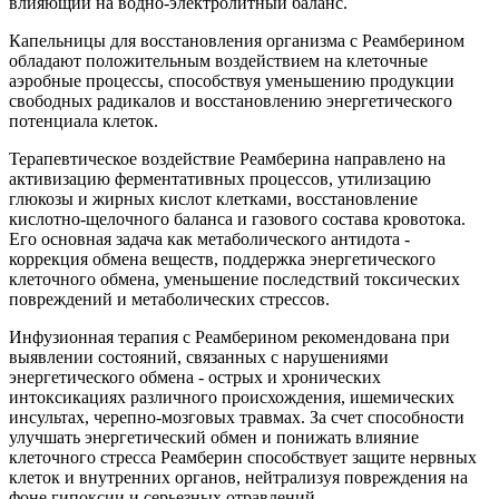
влияющий на водно-электролитный баланс.
Капельницы для восстановления организма с Реамберином
обладают положительным воздействием на клеточные
аэробные процессы, способствуя уменьшению продукции
свободных радикалов и восстановлению энергетического
потенциала клеток.
Терапевтическое воздействие Реамберина направлено на
активизацию ферментативных процессов, утилизацию
глюкозы и жирных кислот клетками, восстановление
кислотно-щелочного баланса и газового состава кровотока.
Его основная задача как метаболического антидота -
коррекция обмена веществ, поддержка энергетического
клеточного обмена, уменьшение последствий токсических
повреждений и метаболических стрессов.
Инфузионная терапия с Реамберином рекомендована при
выявлении состояний, связанных с нарушениями
энергетического обмена - острых и хронических
интоксикациях различного происхождения, ишемических
инсультах, черепно-мозговых травмах. За счет способности
улучшать энергетический обмен и понижать влияние
клеточного стресса Реамберин способствует защите нервных
клеток и внутренних органов, нейтрализуя повреждения на
фоне гипоксии и серьезных отравлений.