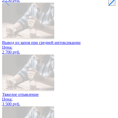
2 250 руб.
Вывод из запоя при средней интоксикации
Цена:
2 700 руб.
Тяжелое отравление
Цена:
3 500 руб.