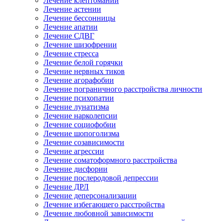
Лечение клептомании
Лечение астении
Лечение бессонницы
Лечение апатии
Лечение СДВГ
Лечение шизофрении
Лечение стресса
Лечение белой горячки
Лечение нервных тиков
Лечение агорафобии
Лечение пограничного расстройства личности
Лечение психопатии
Лечение лунатизма
Лечение нарколепсии
Лечение социофобии
Лечение шопоголизма
Лечение созависимости
Лечение агрессии
Лечение соматоформного расстройства
Лечение дисфории
Лечение послеродовой депрессии
Лечение ДРЛ
Лечение деперсонализации
Лечение избегающего расстройства
Лечение любовной зависимости