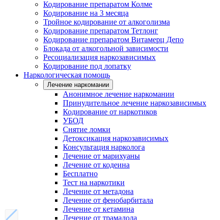
Кодирование препаратом Колме
Кодирование на 3 месяца
Тройное кодирование от алкоголизма
Кодирование препаратом Тетлонг
Кодирование препаратом Витамерц Депо
Блокада от алкогольной зависимости
Ресоциализация наркозависимых
Кодирование под лопатку
Наркологическая помощь
Лечение наркомании
Анонимное лечение наркомании
Принудительное лечение наркозависимых
Кодирование от наркотиков
УБОД
Снятие ломки
Детоксикация наркозависимых
Консультация нарколога
Лечение от марихуаны
Лечение от кодеина
Бесплатно
Тест на наркотики
Лечение от метадона
Лечение от фенобарбитала
Лечение от кетамина
Лечение от трамадола