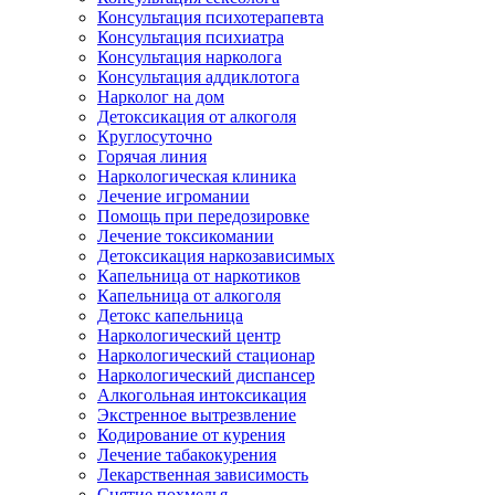
Консультация психотерапевта
Консультация психиатра
Консультация нарколога
Консультация аддиклотога
Нарколог на дом
Детоксикация от алкоголя
Круглосуточно
Горячая линия
Наркологическая клиника
Лечение игромании
Помощь при передозировке
Лечение токсикомании
Детоксикация наркозависимых
Капельница от наркотиков
Капельница от алкоголя
Детокс капельница
Наркологический центр
Наркологический стационар
Наркологический диспансер
Алкогольная интоксикация
Экстренное вытрезвление
Кодирование от курения
Лечение табакокурения
Лекарственная зависимость
Снятие похмелья