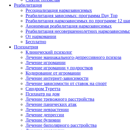
Реабилитация
Ресоциализация наркозависимых
Реабилитация зависимых: программа Day Top
Реабилитация наркозависимых по программе 12 ша
Анонимная реабилитация наркозависимых
Реабилитация несовершеннолетних наркозависимы
От наркомании
Бесплатно
Психиатрия
Клинический психолог
Лечение маниакального-депрессивного психоза
Лечение игромании
Лечение игромании у подростков
Кодирование от игромании
Лечение интернет-зависимости
Лечение зависимости от ставок на спорт
Синдром Туретта
Психиатр на дом
Лечение тревожного расстройства
Лечение панических атак
Лечение неврастении
Лечение депрессии
Лечение булимии
Лечение биполярного расстройства