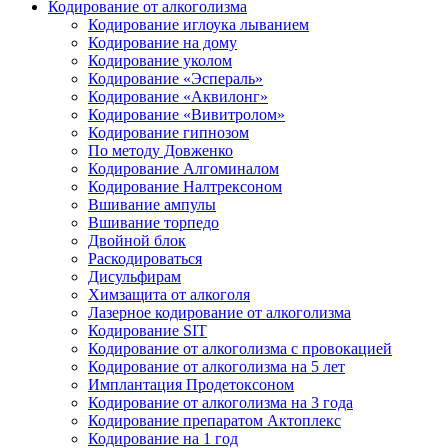
Кодирование от алкоголизма
Кодирование иглоука лыванием
Кодирование на дому
Кодирование уколом
Кодирование «Эспераль»
Кодирование «Аквилонг»
Кодирование «Вивитролом»
Кодирование гипнозом
По методу Довженко
Кодирование Алгоминалом
Кодирование Налтрексоном
Вшивание ампулы
Вшивание торпедо
Двойной блок
Раскодироваться
Дисульфирам
Химзащита от алкоголя
Лазерное кодирование от алкоголизма
Кодирование SIT
Кодирование от алкоголизма с провокацией
Кодирование от алкоголизма на 5 лет
Имплантация Продетоксоном
Кодирование от алкоголизма на 3 года
Кодирование препаратом Актоплекс
Кодирование на 1 год