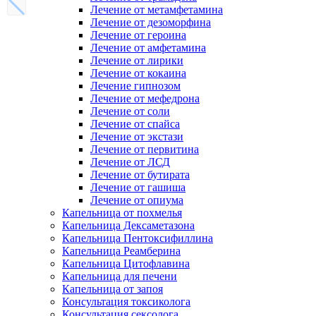
Лечение от метамфетамина
Лечение от дезоморфина
Лечение от героина
Лечение от амфетамина
Лечение от лирики
Лечение от кокаина
Лечение гипнозом
Лечение от мефедрона
Лечение от соли
Лечение от спайса
Лечение от экстази
Лечение от первитина
Лечение от ЛСД
Лечение от бутирата
Лечение от гашиша
Лечение от опиума
Капельница от похмелья
Капельница Дексаметазона
Капельница Пентоксифиллина
Капельница Реамберина
Капельница Цитофлавина
Капельница для печени
Капельница от запоя
Консультация токсиколога
Консультация сексолога