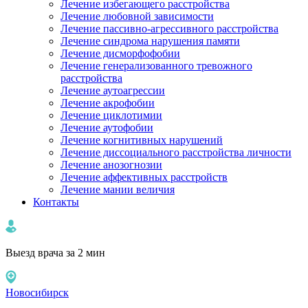
Лечение избегающего расстройства
Лечение любовной зависимости
Лечение пассивно-агрессивного расстройства
Лечение синдрома нарушения памяти
Лечение дисморфофобии
Лечение генерализованного тревожного
расстройства
Лечение аутоагрессии
Лечение акрофобии
Лечение циклотимии
Лечение аутофобии
Лечение когнитивных нарушений
Лечение диссоциального расстройства личности
Лечение анозогнозии
Лечение аффективных расстройств
Лечение мании величия
Контакты
Выезд врача за 2 мин
Новосибирск