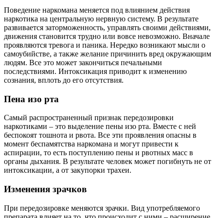
Поведение наркомана меняется под влиянием действия
наркотика на центральную нервную систему. В результате
развивается заторможенность, управлять своими действиями,
движения становится трудно или вовсе невозможно. Вначале
проявляются тревога и паника. Нередко возникают мысли о
самоубийстве, а также желание причинить вред окружающим
людям. Все это может закончиться печальными
последствиями. Интоксикация приводит к изменению
сознания, вплоть до его отсутствия.
Пена изо рта
Самый распространенный признак передозировки
наркотиками – это выделение пены изо рта. Вместе с ней
беспокоят тошнота и рвота. Все эти проявления опасны в
момент беспамятства наркомана и могут привести к
аспирации, то есть поступлению пены и рвотных масс в
органы дыхания. В результате человек может погибнуть не от
интоксикации, а от закупорки трахеи.
Изменения зрачков
При передозировке меняются зрачки. Вид употребляемого
препарата влияет на то, что происходит с ними – расширение