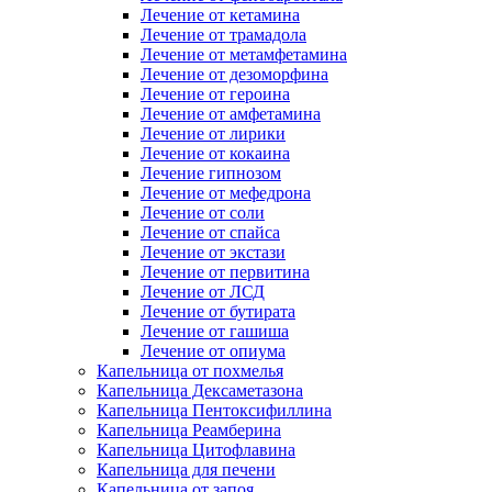
Лечение от кетамина
Лечение от трамадола
Лечение от метамфетамина
Лечение от дезоморфина
Лечение от героина
Лечение от амфетамина
Лечение от лирики
Лечение от кокаина
Лечение гипнозом
Лечение от мефедрона
Лечение от соли
Лечение от спайса
Лечение от экстази
Лечение от первитина
Лечение от ЛСД
Лечение от бутирата
Лечение от гашиша
Лечение от опиума
Капельница от похмелья
Капельница Дексаметазона
Капельница Пентоксифиллина
Капельница Реамберина
Капельница Цитофлавина
Капельница для печени
Капельница от запоя