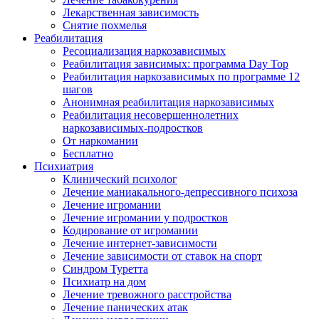
Лекарственная зависимость
Снятие похмелья
Реабилитация
Ресоциализация наркозависимых
Реабилитация зависимых: программа Day Top
Реабилитация наркозависимых по программе 12
шагов
Анонимная реабилитация наркозависимых
Реабилитация несовершеннолетних
наркозависимых-подростков
От наркомании
Бесплатно
Психиатрия
Клинический психолог
Лечение маниакального-депрессивного психоза
Лечение игромании
Лечение игромании у подростков
Кодирование от игромании
Лечение интернет-зависимости
Лечение зависимости от ставок на спорт
Синдром Туретта
Психиатр на дом
Лечение тревожного расстройства
Лечение панических атак