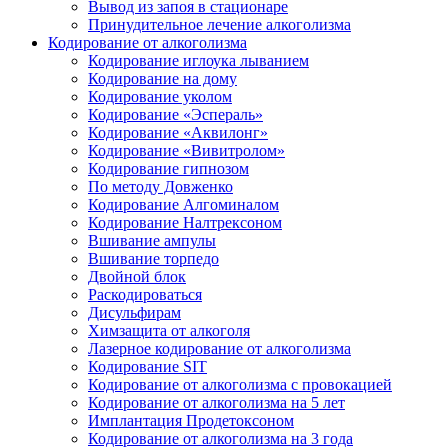
Вывод из запоя в стационаре
Принудительное лечение алкоголизма
Кодирование от алкоголизма
Кодирование иглоука лыванием
Кодирование на дому
Кодирование уколом
Кодирование «Эспераль»
Кодирование «Аквилонг»
Кодирование «Вивитролом»
Кодирование гипнозом
По методу Довженко
Кодирование Алгоминалом
Кодирование Налтрексоном
Вшивание ампулы
Вшивание торпедо
Двойной блок
Раскодироваться
Дисульфирам
Химзащита от алкоголя
Лазерное кодирование от алкоголизма
Кодирование SIT
Кодирование от алкоголизма с провокацией
Кодирование от алкоголизма на 5 лет
Имплантация Продетоксоном
Кодирование от алкоголизма на 3 года