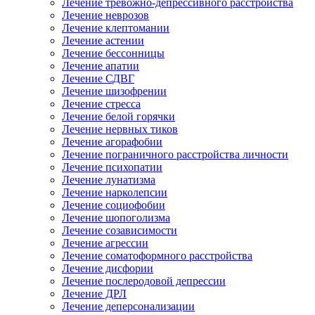
Лечение тревожно-депрессивного расстройства
Лечение неврозов
Лечение клептомании
Лечение астении
Лечение бессонницы
Лечение апатии
Лечение СДВГ
Лечение шизофрении
Лечение стресса
Лечение белой горячки
Лечение нервных тиков
Лечение агорафобии
Лечение пограничного расстройства личности
Лечение психопатии
Лечение лунатизма
Лечение нарколепсии
Лечение социофобии
Лечение шопоголизма
Лечение созависимости
Лечение агрессии
Лечение соматоформного расстройства
Лечение дисфории
Лечение послеродовой депрессии
Лечение ДРЛ
Лечение деперсонализации