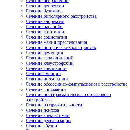
Лечение неврастении
Лечение депрессии
Лечение булимии
Лечение биполярного расстройства
Лечение анорексии
Лечение паранойи
Лечение кататонии
Лечение социопатии
Лечение мании преследования
Лечение истерических расстройств
Лечение деменции
Лечение галлюцинаций
Лечение клаустрофобии
Лечение сонливости
Лечение аменции
Лечение ипохондрии
Лечение обсессивно-компульсивного расстройства
Лечение гипомании
Лечение посттравматического стрессового
расстройства
Лечение раздражительности
Лечение психоза
Лечение алекситимии
Лечение дереализации
Лечение абулии