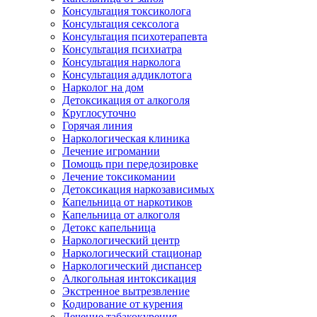
Консультация токсиколога
Консультация сексолога
Консультация психотерапевта
Консультация психиатра
Консультация нарколога
Консультация аддиклотога
Нарколог на дом
Детоксикация от алкоголя
Круглосуточно
Горячая линия
Наркологическая клиника
Лечение игромании
Помощь при передозировке
Лечение токсикомании
Детоксикация наркозависимых
Капельница от наркотиков
Капельница от алкоголя
Детокс капельница
Наркологический центр
Наркологический стационар
Наркологический диспансер
Алкогольная интоксикация
Экстренное вытрезвление
Кодирование от курения
Лечение табакокурения