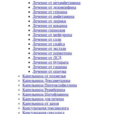
Лечение от метамфетамина
Лечение от дезоморфина
Лечение от героина
Лечение от амфетамина
Лечение от лирики
Лечение от кокаина
Лечение гипнозом
Лечение от мефедрона
Лечение от соли
Лечение от спайса
Лечение от экстази
Лечение от первитина
Лечение от ЛСД
Лечение от бутирата
Лечение от гашиша
Лечение от опиума
Капельница от похмелья
Капельница Дексаметазона
Капельница Пентоксифиллина
Капельница Реамберина
Капельница Цитофлавина
Капельница для печени
Капельница от запоя
Консультация токсиколога
Консультация сексолога