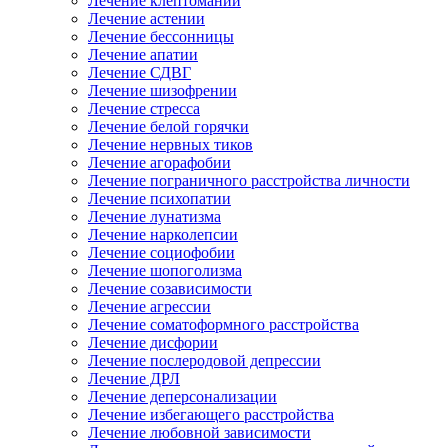
Лечение клептомании
Лечение астении
Лечение бессонницы
Лечение апатии
Лечение СДВГ
Лечение шизофрении
Лечение стресса
Лечение белой горячки
Лечение нервных тиков
Лечение агорафобии
Лечение пограничного расстройства личности
Лечение психопатии
Лечение лунатизма
Лечение нарколепсии
Лечение социофобии
Лечение шопоголизма
Лечение созависимости
Лечение агрессии
Лечение соматоформного расстройства
Лечение дисфории
Лечение послеродовой депрессии
Лечение ДРЛ
Лечение деперсонализации
Лечение избегающего расстройства
Лечение любовной зависимости