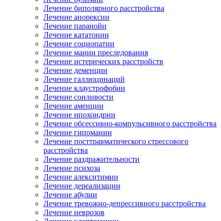
Лечение биполярного расстройства
Лечение анорексии
Лечение паранойи
Лечение кататонии
Лечение социопатии
Лечение мании преследования
Лечение истерических расстройств
Лечение деменции
Лечение галлюцинаций
Лечение клаустрофобии
Лечение сонливости
Лечение аменции
Лечение ипохондрии
Лечение обсессивно-компульсивного расстройства
Лечение гипомании
Лечение посттравматического стрессового
расстройства
Лечение раздражительности
Лечение психоза
Лечение алекситимии
Лечение дереализации
Лечение абулии
Лечение тревожно-депрессивного расстройства
Лечение неврозов