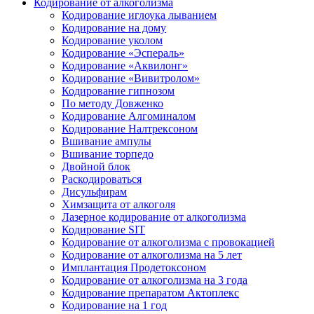
Кодирование от алкоголизма
Кодирование иглоука лыванием
Кодирование на дому
Кодирование уколом
Кодирование «Эспераль»
Кодирование «Аквилонг»
Кодирование «Вивитролом»
Кодирование гипнозом
По методу Довженко
Кодирование Алгоминалом
Кодирование Налтрексоном
Вшивание ампулы
Вшивание торпедо
Двойной блок
Раскодироваться
Дисульфирам
Химзащита от алкоголя
Лазерное кодирование от алкоголизма
Кодирование SIT
Кодирование от алкоголизма с провокацией
Кодирование от алкоголизма на 5 лет
Имплантация Продетоксоном
Кодирование от алкоголизма на 3 года
Кодирование препаратом Актоплекс
Кодирование на 1 год