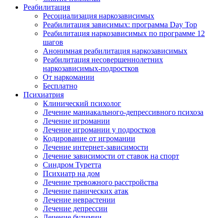
Реабилитация
Ресоциализация наркозависимых
Реабилитация зависимых: программа Day Top
Реабилитация наркозависимых по программе 12
шагов
Анонимная реабилитация наркозависимых
Реабилитация несовершеннолетних
наркозависимых-подростков
От наркомании
Бесплатно
Психиатрия
Клинический психолог
Лечение маниакального-депрессивного психоза
Лечение игромании
Лечение игромании у подростков
Кодирование от игромании
Лечение интернет-зависимости
Лечение зависимости от ставок на спорт
Синдром Туретта
Психиатр на дом
Лечение тревожного расстройства
Лечение панических атак
Лечение неврастении
Лечение депрессии
Лечение булимии