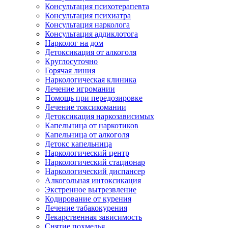
Консультация психотерапевта
Консультация психиатра
Консультация нарколога
Консультация аддиклотога
Нарколог на дом
Детоксикация от алкоголя
Круглосуточно
Горячая линия
Наркологическая клиника
Лечение игромании
Помощь при передозировке
Лечение токсикомании
Детоксикация наркозависимых
Капельница от наркотиков
Капельница от алкоголя
Детокс капельница
Наркологический центр
Наркологический стационар
Наркологический диспансер
Алкогольная интоксикация
Экстренное вытрезвление
Кодирование от курения
Лечение табакокурения
Лекарственная зависимость
Снятие похмелья